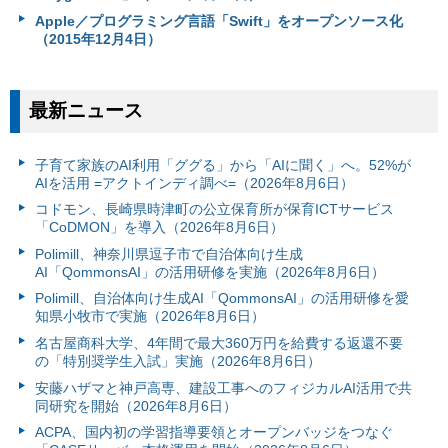
Apple／プログラミング言語「Swift」をオープンソース化
（2015年12月4日）
最新ニュース
子育て家族のAI利用「ググる」から「AIに聞く」へ。52%が
AIを活用 =アクトインディ調べ=（2026年8月6日）
コドモン、長崎県時津町の公立保育所が保育ICTサービス
「CoDMON」を導入（2026年8月6日）
Polimill、神奈川県逗子市で自治体向け生成
AI「QommonsAI」の活用研修を実施（2026年8月6日）
Polimill、自治体向け生成AI「QommonsAI」の活用研修を愛
知県小牧市で実施（2026年8月6日）
名古屋商科大学、4年間で最大360万円を給費する返還不要
の「特別奨学生入試」実施（2026年8月6日）
安藤ハザマと神戸高専、建設工事へのフィジカルAI活用で共
同研究を開始（2026年8月6日）
ACPA、国内初の学習指導要領とオープンバッジをつなぐ