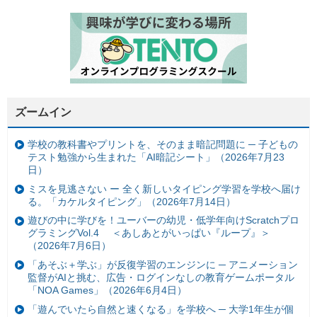
ズームイン
学校の教科書やプリントを、そのまま暗記問題に ─ 子どもの
テスト勉強から生まれた「AI暗記シート」（2026年7月23
日）
ミスを見逃さない ー 全く新しいタイピング学習を学校へ届け
る。「カケルタイピング」（2026年7月14日）
遊びの中に学びを！ユーバーの幼児・低学年向けScratchプロ
グラミングVol.4 ＜あしあとがいっぱい『ループ』＞
（2026年7月6日）
「あそぶ＋学ぶ」が反復学習のエンジンに ─ アニメーション
監督がAIと挑む、広告・ログインなしの教育ゲームポータル
「NOA Games」（2026年6月4日）
「遊んでいたら自然と速くなる」を学校へ ─ 大学1年生が個