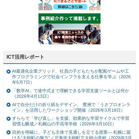
ICT活用レポート
AI最適化企業グリッド、社員の子どもたちが配船ゲームや工
作プログラミングで社会インフラを支える仕事を学ぶ（2026
年5月7日）
「数学AI」で途中式まで理解できる学習支援ツールとは何か
（2026年4月13日）
AIで自分だけの折り紙をデザイン、 豊洲で「うさプロオンラ
イン」を活用したワークショップ開催（2026年3月18日）
すららで「学び直し」を支援、効果的な学習サイクルで学習
習慣も醸成／札幌山の手高等学校（2026年3月10日）
目的を明確に、子ども主体で見通しを立てる授業— 札幌に届
ける“大樹町の魅力”／北海道大樹町立大樹小学校（2026年3月