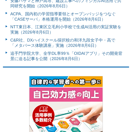
安藤ハザマと神戸高専、建設工事へのフィジカルAI活用で共
同研究を開始（2026年8月6日）
ACPA、国内初の学習指導要領とオープンバッジをつなぐ
「CASEサーバ」本格運用を開始（2026年8月6日）
NTT東日本、江東区立毛利小学校で生成AI活用の実証実験を
実施（2026年8月6日）
C&R社、DXハイスクール採択校の和洋九段女子中・高で
「メタバース体験講座」実施（2026年8月6日）
追手門学院大学、全学DL率99％「OIDAIアプリ」その開発背
景に迫る記事を公開（2026年8月6日）