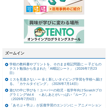
ズームイン
学校の教科書やプリントを、そのまま暗記問題に ─ 子どもの
テスト勉強から生まれた「AI暗記シート」（2026年7月23
日）
ミスを見逃さない ー 全く新しいタイピング学習を学校へ届け
る。「カケルタイピング」（2026年7月14日）
遊びの中に学びを！ユーバーの幼児・低学年向けScratchプロ
グラミングVol.4 ＜あしあとがいっぱい『ループ』＞
（2026年7月6日）
「あそぶ＋学ぶ」が反復学習のエンジンに ─ アニメーション