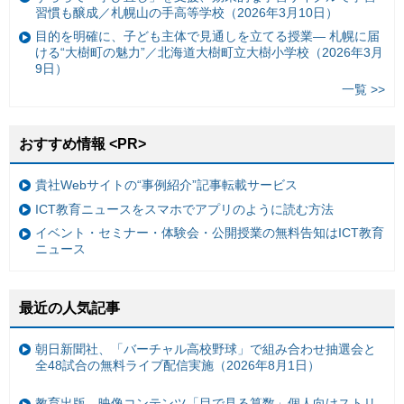
習慣も醸成／札幌山の手高等学校（2026年3月10日）
目的を明確に、子ども主体で見通しを立てる授業— 札幌に届
ける“大樹町の魅力”／北海道大樹町立大樹小学校（2026年3月
9日）
一覧 >>
おすすめ情報 <PR>
貴社Webサイトの“事例紹介”記事転載サービス
ICT教育ニュースをスマホでアプリのように読む方法
イベント・セミナー・体験会・公開授業の無料告知はICT教育
ニュース
最近の人気記事
朝日新聞社、「バーチャル高校野球」で組み合わせ抽選会と
全48試合の無料ライブ配信実施（2026年8月1日）
教育出版、映像コンテンツ「目で見る算数」個人向けストリ