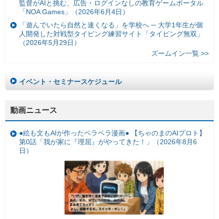
監督がAIと挑む、広告・ログインなしの教育ゲームポータル
「NOA Games」（2026年6月4日）
「遊んでいたら自然と速くなる」を学校へ ─ 大学1年生が個
人開発した対戦型タイピング練習サイト「タイピング無双」
（2026年5月29日）
ズームイン一覧 >>
イベント・セミナースケジュール
動画ニュース
●絵も文もAIが作ったペラペラ漫画● 【ちゃのまのAIプロト】
第0話「我が家に『理屈』がやってきた！」（2026年8月6
日）