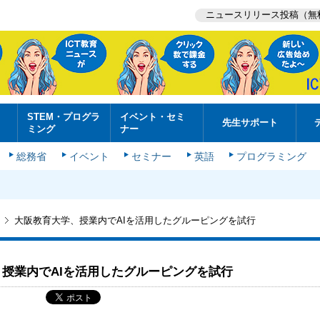
ニュースリリース投稿（無
STEM・プログラ
イベント・セミ
先生サポート
ミング
ナー
総務省
イベント
セミナー
英語
プログラミング
大阪教育大学、授業内でAIを活用したグルーピングを試行
授業内でAIを活用したグルーピングを試行