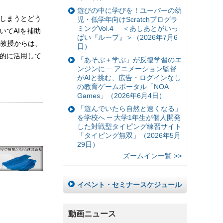
遊びの中に学びを！ユーバーの幼
てしまうとどう
児・低学年向けScratchプログラ
ミングVol.4 ＜あしあとがいっ
いてAIを補助
ぱい『ループ』＞（2026年7月6
教授からは、
日）
極的に活用して
「あそぶ＋学ぶ」が反復学習のエ
ンジンに ─ アニメーション監督
がAIと挑む、広告・ログインなし
の教育ゲームポータル「NOA
Games」（2026年6月4日）
「遊んでいたら自然と速くなる」
を学校へ ─ 大学1年生が個人開発
した対戦型タイピング練習サイト
「タイピング無双」（2026年5月
29日）
ズームイン一覧 >>
イベント・セミナースケジュール
動画ニュース