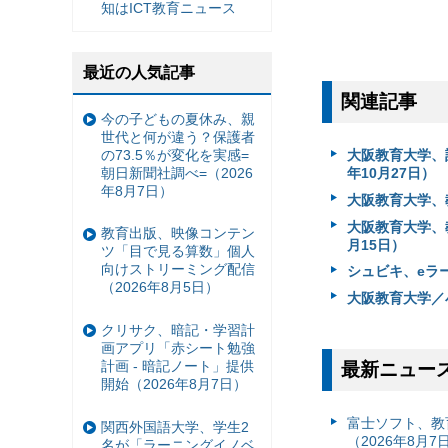
知はICT教育ニュース
最近の人気記事
関連記事
今の子どもの夏休み、親
世代と何が違う？保護者
の73.5％が変化を実感=
大阪教育大学、
朝日新聞社調べ=（2026
年10月27日）
年8月7日）
大阪教育大学、
大阪教育大学、
教育出版、映像コンテン
月15日）
ツ「目で見る算数」個人
向けストリーミング配信
シュビキ、eラー
（2026年8月5日）
大阪教育大学／
クリサク、暗記・学習計
画アプリ「赤シート勉強
計画 - 暗記ノート」提供
最新ニュー
開始（2026年8月7日）
富⼠ソフト、教
関西外国語大学、学生2
（2026年8月7
名が「ラーニングイノベ