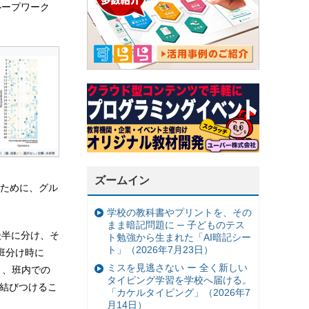
ループワーク
ズームイン
ために、グル
学校の教科書やプリントを、その
まま暗記問題に ─ 子どものテス
後半に分け、そ
ト勉強から生まれた「AI暗記シー
ト」（2026年7月23日）
班分け時に
ミスを見逃さない ー 全く新しい
き、班内での
タイピング学習を学校へ届ける。
て結びつけるこ
「カケルタイピング」（2026年7
月14日）