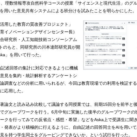
日、理数情報専攻自然科学コースの授業「サイエンスと現代生活」のグ
）を用いた意見共有システムによる班分けを試みたことを明らかにした。
活用した教育の質改善プロジェクト」
育イノベーションデザインセンター長）
合研究所・人工知能技術コンソーシアム
ポートのもと、同研究所の川本達郎研究員が開
ska」を用いて行った。
自由記述回答の集計に対応できるように機械
意見を集約・統計解析するアンケートシ
論調査などの分析に用いられるが、今回は教育現場での利用を検証する
に応用した。
著論文と読み込み比較して議論する同授業では、前期15回分を前半と
でグループワークを行う。6月中旬に実施した後半のグループワークの
ークを行ってみての反省点・感想・希望」などをAska上で受講生に聞
・発表がより積極的に行えるように、自由記述の回答同士をAIを用い
見を持つ学生同士をグルーピングできないか、という試行を行った。