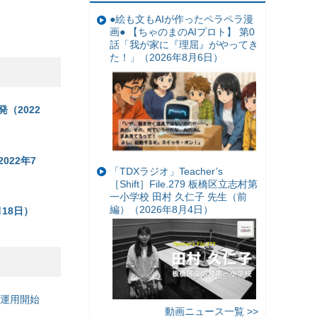
●絵も文もAIが作ったペラペラ漫
画● 【ちゃのまのAIプロト】 第0
話「我が家に『理屈』がやってき
た！」（2026年8月6日）
（2022
22年7
「TDXラジオ」Teacher’s
［Shift］File.279 板橋区立志村第
一小学校 田村 久仁子 先生（前
編）（2026年8月4日）
18日）
の運用開始
動画ニュース一覧 >>