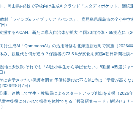
ト、岡山県内3校で学校向け生成AIクラウド「スタディポケット」継続運用
搭載教材「ラインズeライブラリアドバンス」、鹿児島県霧島市の全小中学
7日）
援するAiCAN、新たに導入自治体が拡大 全国23自治体・65拠点に（20
自治体向け生成AI「QommonsAI」の活用研修を北海道新冠町で実施（2026年
み、親世代と何が違う？保護者の73.5％が変化を実感=朝日新聞社調べ=
I活用は少数派-それでも「AIは小学生から学ばせたい」8割超 =塾選ジャ
7日）
学に進学させたい保護者調査 予備校選びの不安第1位は「学費が高くな
2026年8月7日）
公庫、連携して学生・教職員によるスタートアップ創出を支援（2026年
と児童生徒役に分かれて操作を体験できる「授業研究モード」解説セミナー
日）