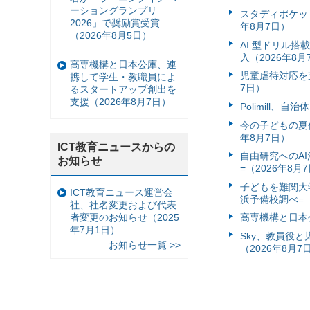
ーショングランプリ
スタディポケッ
2026」で奨励賞受賞
年8月7日）
（2026年8月5日）
AI 型ドリル
入（2026年8月
高専機構と日本公庫、連
児童虐待対応を支
携して学生・教職員によ
7日）
るスタートアップ創出を
支援（2026年8月7日）
Polimill、
今の子どもの夏休
年8月7日）
ICT教育ニュースからの
自由研究へのA
お知らせ
=（2026年8月
子どもを難関大
ICT教育ニュース運営会
浜予備校調べ=（
社、社名変更および代表
者変更のお知らせ（2025
高専機構と日本
年7月1日）
Sky、教員役
お知らせ一覧 >>
（2026年8月7