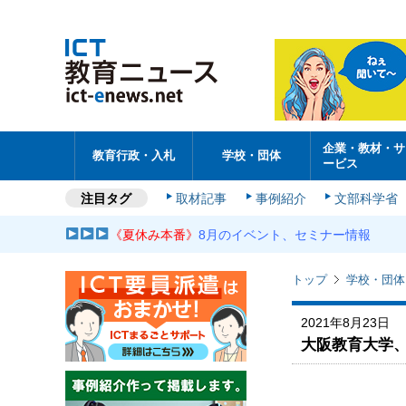
企業・教材・サ
教育行政・入札
学校・団体
ービス
注目タグ
取材記事
事例紹介
文部科学省
《夏休み本番》
8月のイベント、セミナー情報
トップ
学校・団体
2021年8月23日
大阪教育大学、