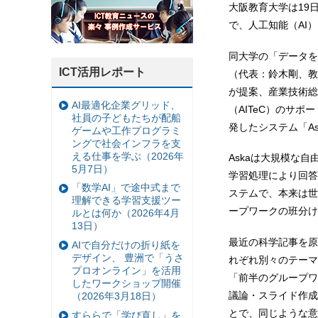
大阪教育大学は19
で、人工知能（AI
同大学の「データを
ICT活用レポート
（代表：鈴木剛、教
が提案、産業技術総
AI最適化企業グリッド、
（AITeC）のサ
社員の子どもたちが配船
発したシステム「A
ゲームや工作プログラミ
ングで社会インフラを支
える仕事を学ぶ（2026年
Askaは大規模な
5月7日）
学習処理により回答
「数学AI」で途中式まで
ステムで、本来は世
理解できる学習支援ツー
ープワークの班分け
ルとは何か（2026年4月
13日）
最近の科学記事を原
AIで自分だけの折り紙を
デザイン、 豊洲で「うさ
れぞれ別々のテーマ
プロオンライン」を活用
「前半のグループワ
したワークショップ開催
議論・スライド作成
（2026年3月18日）
とで、同じような意
すららで「学び直し」を