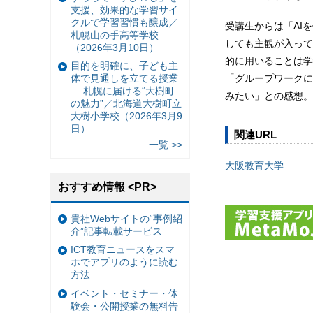
支援、効果的な学習サイ
クルで学習習慣も醸成／
受講生からは「AI
札幌山の手高等学校
しても主観が入って
（2026年3月10日）
的に用いることは学
目的を明確に、子ども主
「グループワークに
体で見通しを立てる授業
— 札幌に届ける“大樹町
みたい」との感想。
の魅力”／北海道大樹町立
大樹小学校（2026年3月9
日）
関連URL
一覧 >>
大阪教育大学
おすすめ情報 <PR>
貴社Webサイトの“事例紹
介”記事転載サービス
ICT教育ニュースをスマ
ホでアプリのように読む
方法
イベント・セミナー・体
験会・公開授業の無料告