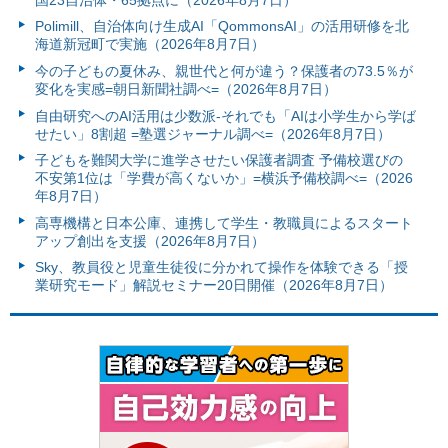
Polimill、自治体向け生成AI「QommonsAI」の活用研修を北
海道新冠町で実施（2026年8月7日）
今の子どもの夏休み、親世代と何が違う？保護者の73.5％が
変化を実感=朝日新聞社調べ=（2026年8月7日）
自由研究へのAI活用は少数派-それでも「AIは小学生から学ば
せたい」8割超 =塾選ジャーナル調べ=（2026年8月7日）
子どもを難関大学に進学させたい保護者調査 予備校選びの
不安第1位は「学費が高くないか」=横浜予備校調べ=（2026
年8月7日）
高専機構と日本公庫、連携して学生・教職員によるスタート
アップ創出を支援（2026年8月7日）
Sky、教員役と児童生徒役に分かれて操作を体験できる「授
業研究モード」解説セミナー20日開催（2026年8月7日）