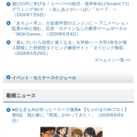
遊びの中に学びを！ユーバーの幼児・低学年向けScratchプロ
グラミングVol.4 ＜あしあとがいっぱい『ループ』＞
（2026年7月6日）
「あそぶ＋学ぶ」が反復学習のエンジンに ─ アニメーション
監督がAIと挑む、広告・ログインなしの教育ゲームポータル
「NOA Games」（2026年6月4日）
「遊んでいたら自然と速くなる」を学校へ ─ 大学1年生が個
人開発した対戦型タイピング練習サイト「タイピング無双」
（2026年5月29日）
ズームイン一覧 >>
イベント・セミナースケジュール
動画ニュース
●絵も文もAIが作ったペラペラ漫画● 【ちゃのまのAIプロト】
第0話「我が家に『理屈』がやってきた！」（2026年8月6
日）