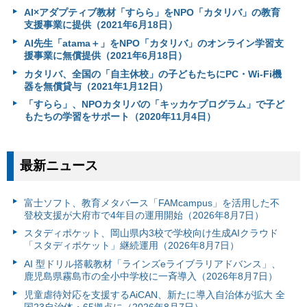
AI×アダプティブ教材「すらら」をNPO「カタリバ」の教育
支援事業に提供（2021年6月18日）
AI先生「atama＋」をNPO「カタリバ」のオンライン学習支
援事業に無償提供（2021年6月18日）
カタリバ、全国の「自主休校」の子どもたちにPC・Wi-Fi機
器を無償貸与（2021年1月12日）
「すらら」、NPOカタリバの「キッカケプログラム」で子ど
もたちの学習をサポート（2020年11月4日）
最新ニュース
富⼠ソフト、教育メタバース「FAMcampus」を活用した不
登校支援が大府市で4年目の運用開始（2026年8月7日）
スタディポケット、岡山県内3校で学校向け生成AIクラウド
「スタディポケット」継続運用（2026年8月7日）
AI 型ドリル搭載教材「ラインズeライブラリアドバンス」、
鹿児島県霧島市の全小中学校に一斉導入（2026年8月7日）
児童虐待対応を支援するAiCAN、新たに導入自治体が拡大 全
国23自治体・65拠点に（2026年8月7日）