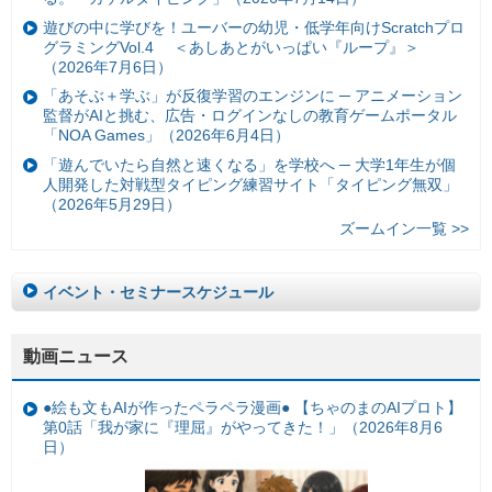
遊びの中に学びを！ユーバーの幼児・低学年向けScratchプロ
グラミングVol.4 ＜あしあとがいっぱい『ループ』＞
（2026年7月6日）
「あそぶ＋学ぶ」が反復学習のエンジンに ─ アニメーション
監督がAIと挑む、広告・ログインなしの教育ゲームポータル
「NOA Games」（2026年6月4日）
「遊んでいたら自然と速くなる」を学校へ ─ 大学1年生が個
人開発した対戦型タイピング練習サイト「タイピング無双」
（2026年5月29日）
ズームイン一覧 >>
イベント・セミナースケジュール
動画ニュース
●絵も文もAIが作ったペラペラ漫画● 【ちゃのまのAIプロト】
第0話「我が家に『理屈』がやってきた！」（2026年8月6
日）