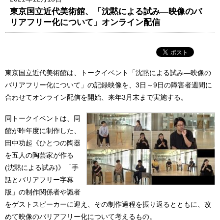
東京国立近代美術館、「沈黙による試み―映像のバ
リアフリー化について」オンライン配信
東京国立近代美術館は、トークイベント「沈黙による試み―映像の
バリアフリー化について」の記録映像を、3日～9日の障害者週間に
合わせてオンライン配信を開始、来年3月末まで実施する。
同トークイベントは、同
館が昨年度に制作した、
田中功起《ひとつの陶器
を五人の陶芸家が作る
(沈黙による試み)》「手
話とバリアフリー字幕
版」の制作関係者や識者
をゲストスピーカーに迎え、その制作過程を振り返るとともに、改
めて映像のバリアフリー化について考えるもの。