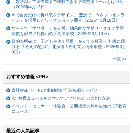
「数学AI」で途中式まで理解できる学習支援ツールとは何か
（2026年4月13日）
AIで自分だけの折り紙をデザイン、 豊洲で「うさプロオンラ
イン」を活用したワークショップ開催（2026年3月18日）
すららで「学び直し」を支援、効果的な学習サイクルで学習
習慣も醸成／札幌山の手高等学校（2026年3月10日）
目的を明確に、子ども主体で見通しを立てる授業— 札幌に届
ける“大樹町の魅力”／北海道大樹町立大樹小学校（2026年3月
9日）
一覧 >>
おすすめ情報 <PR>
貴社Webサイトの“事例紹介”記事転載サービス
ICT教育ニュースをスマホでアプリのように読む方法
イベント・セミナー・体験会・公開授業の無料告知はICT教育
ニュース
最近の人気記事