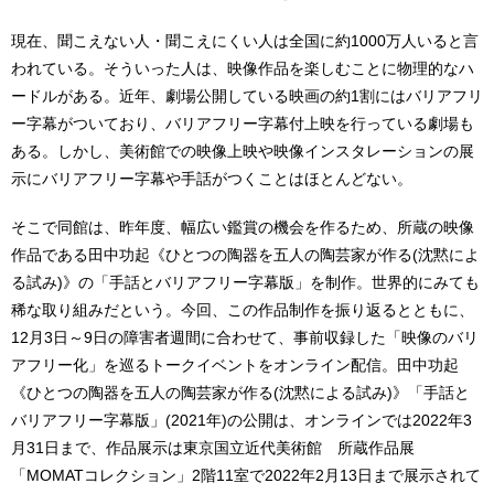
現在、聞こえない人・聞こえにくい人は全国に約1000万人いると言
われている。そういった人は、映像作品を楽しむことに物理的なハ
ードルがある。近年、劇場公開している映画の約1割にはバリアフリ
ー字幕がついており、バリアフリー字幕付上映を行っている劇場も
ある。しかし、美術館での映像上映や映像インスタレーションの展
示にバリアフリー字幕や手話がつくことはほとんどない。
そこで同館は、昨年度、幅広い鑑賞の機会を作るため、所蔵の映像
作品である田中功起《ひとつの陶器を五人の陶芸家が作る(沈黙によ
る試み)》の「手話とバリアフリー字幕版」を制作。世界的にみても
稀な取り組みだという。今回、この作品制作を振り返るとともに、
12月3日～9日の障害者週間に合わせて、事前収録した「映像のバリ
アフリー化」を巡るトークイベントをオンライン配信。田中功起
《ひとつの陶器を五人の陶芸家が作る(沈黙による試み)》「手話と
バリアフリー字幕版」(2021年)の公開は、オンラインでは2022年3
月31日まで、作品展示は東京国立近代美術館 所蔵作品展
「MOMATコレクション」2階11室で2022年2月13日まで展示されて