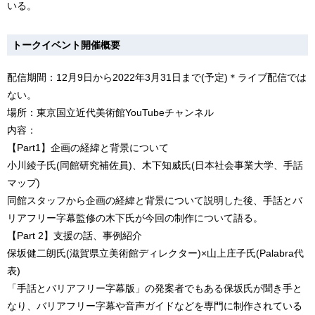
いる。
トークイベント開催概要
配信期間：12月9日から2022年3月31日まで(予定)＊ライブ配信では
ない。
場所：東京国立近代美術館YouTubeチャンネル
内容：
【Part1】企画の経緯と背景について
小川綾子氏(同館研究補佐員)、木下知威氏(日本社会事業大学、手話
マップ)
同館スタッフから企画の経緯と背景について説明した後、手話とバ
リアフリー字幕監修の木下氏が今回の制作について語る。
【Part 2】支援の話、事例紹介
保坂健二朗氏(滋賀県立美術館ディレクター)×山上庄子氏(Palabra代
表)
「手話とバリアフリー字幕版」の発案者でもある保坂氏が聞き手と
なり、バリアフリー字幕や音声ガイドなどを専門に制作されている