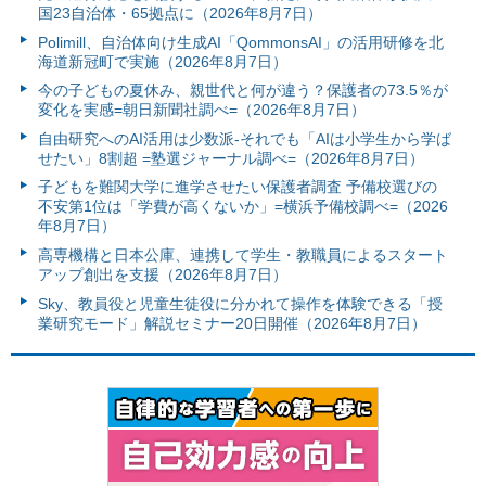
国23自治体・65拠点に（2026年8月7日）
Polimill、自治体向け生成AI「QommonsAI」の活用研修を北
海道新冠町で実施（2026年8月7日）
今の子どもの夏休み、親世代と何が違う？保護者の73.5％が
変化を実感=朝日新聞社調べ=（2026年8月7日）
自由研究へのAI活用は少数派-それでも「AIは小学生から学ば
せたい」8割超 =塾選ジャーナル調べ=（2026年8月7日）
子どもを難関大学に進学させたい保護者調査 予備校選びの
不安第1位は「学費が高くないか」=横浜予備校調べ=（2026
年8月7日）
高専機構と日本公庫、連携して学生・教職員によるスタート
アップ創出を支援（2026年8月7日）
Sky、教員役と児童生徒役に分かれて操作を体験できる「授
業研究モード」解説セミナー20日開催（2026年8月7日）