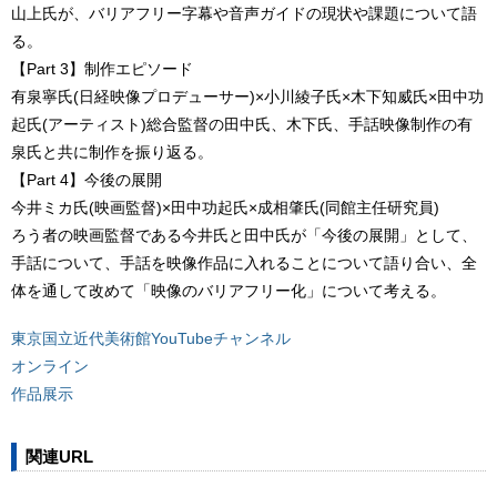
山上氏が、バリアフリー字幕や音声ガイドの現状や課題について語
る。
【Part 3】制作エピソード
有泉寧氏(日経映像プロデューサー)×小川綾子氏×木下知威氏×田中功
起氏(アーティスト)総合監督の田中氏、木下氏、手話映像制作の有
泉氏と共に制作を振り返る。
【Part 4】今後の展開
今井ミカ氏(映画監督)×田中功起氏×成相肇氏(同館主任研究員)
ろう者の映画監督である今井氏と田中氏が「今後の展開」として、
手話について、手話を映像作品に入れることについて語り合い、全
体を通して改めて「映像のバリアフリー化」について考える。
東京国立近代美術館YouTubeチャンネル
オンライン
作品展示
関連URL