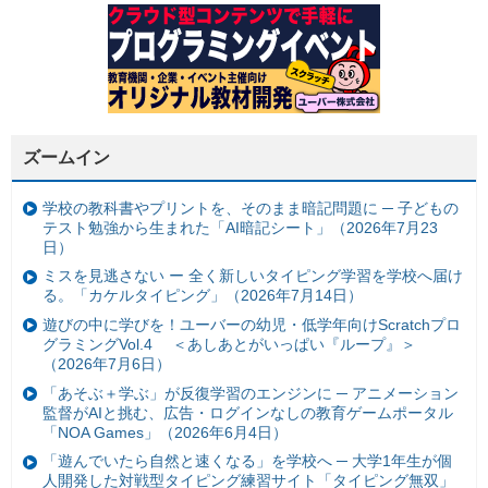
ズームイン
学校の教科書やプリントを、そのまま暗記問題に ─ 子どもの
テスト勉強から生まれた「AI暗記シート」（2026年7月23
日）
ミスを見逃さない ー 全く新しいタイピング学習を学校へ届け
る。「カケルタイピング」（2026年7月14日）
遊びの中に学びを！ユーバーの幼児・低学年向けScratchプロ
グラミングVol.4 ＜あしあとがいっぱい『ループ』＞
（2026年7月6日）
「あそぶ＋学ぶ」が反復学習のエンジンに ─ アニメーション
監督がAIと挑む、広告・ログインなしの教育ゲームポータル
「NOA Games」（2026年6月4日）
「遊んでいたら自然と速くなる」を学校へ ─ 大学1年生が個
人開発した対戦型タイピング練習サイト「タイピング無双」