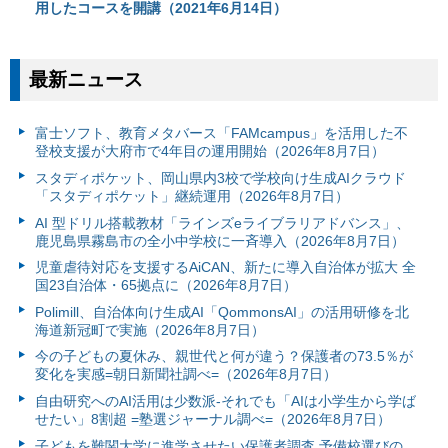
用したコースを開講（2021年6月14日）
最新ニュース
富⼠ソフト、教育メタバース「FAMcampus」を活用した不
登校支援が大府市で4年目の運用開始（2026年8月7日）
スタディポケット、岡山県内3校で学校向け生成AIクラウド
「スタディポケット」継続運用（2026年8月7日）
AI 型ドリル搭載教材「ラインズeライブラリアドバンス」、
鹿児島県霧島市の全小中学校に一斉導入（2026年8月7日）
児童虐待対応を支援するAiCAN、新たに導入自治体が拡大 全
国23自治体・65拠点に（2026年8月7日）
Polimill、自治体向け生成AI「QommonsAI」の活用研修を北
海道新冠町で実施（2026年8月7日）
今の子どもの夏休み、親世代と何が違う？保護者の73.5％が
変化を実感=朝日新聞社調べ=（2026年8月7日）
自由研究へのAI活用は少数派-それでも「AIは小学生から学ば
せたい」8割超 =塾選ジャーナル調べ=（2026年8月7日）
子どもを難関大学に進学させたい保護者調査 予備校選びの