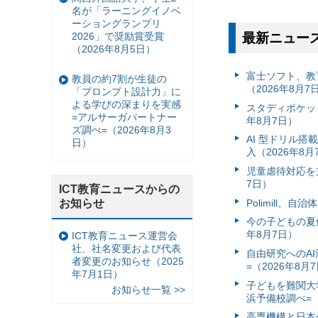
名が「ラーニングイノベ
ーショングランプリ
2026」で奨励賞受賞
最新ニュー
（2026年8月5日）
富⼠ソフト、教
教員の約7割が生徒の
（2026年8月7
「プロンプト設計力」に
よる学びの深まりを実感
スタディポケッ
=アルサーガパートナー
年8月7日）
ズ調べ=（2026年8月3
AI 型ドリル
日）
入（2026年8月
児童虐待対応を支
7日）
ICT教育ニュースからの
お知らせ
Polimill、
今の子どもの夏休
年8月7日）
ICT教育ニュース運営会
社、社名変更および代表
自由研究へのA
者変更のお知らせ（2025
=（2026年8月
年7月1日）
子どもを難関大
お知らせ一覧 >>
浜予備校調べ=（
高専機構と日本