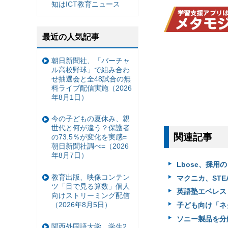
知はICT教育ニュース
最近の人気記事
朝日新聞社、「バーチャ
ル高校野球」で組み合わ
せ抽選会と全48試合の無
料ライブ配信実施（2026
年8月1日）
今の子どもの夏休み、親
世代と何が違う？保護者
関連記事
の73.5％が変化を実感=
朝日新聞社調べ=（2026
年8月7日）
Lbose、採用
教育出版、映像コンテン
マクニカ、STE
ツ「目で見る算数」個人
英語塾エベレス
向けストリーミング配信
（2026年8月5日）
子ども向け「ネク
ソニー製品を分
関西外国語大学、学生2