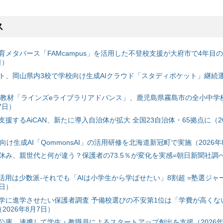
ス
育メタバース「FAMcampus」を活用した不登校支援が大府市で4年目
日）
ト、岡山県内3校で学校向け生成AIクラウド「スタディポケット」継続運用
搭載教材「ラインズeライブラリアドバンス」、鹿児島県霧島市の全小中学
7日）
援するAiCAN、新たに導入自治体が拡大 全国23自治体・65拠点に（20
自治体向け生成AI「QommonsAI」の活用研修を北海道新冠町で実施（2026年
み、親世代と何が違う？保護者の73.5％が変化を実感=朝日新聞社調べ=
I活用は少数派-それでも「AIは小学生から学ばせたい」8割超 =塾選ジャ
7日）
学に進学させたい保護者調査 予備校選びの不安第1位は「学費が高くな
2026年8月7日）
公庫、連携して学生・教職員によるスタートアップ創出を支援（2026年