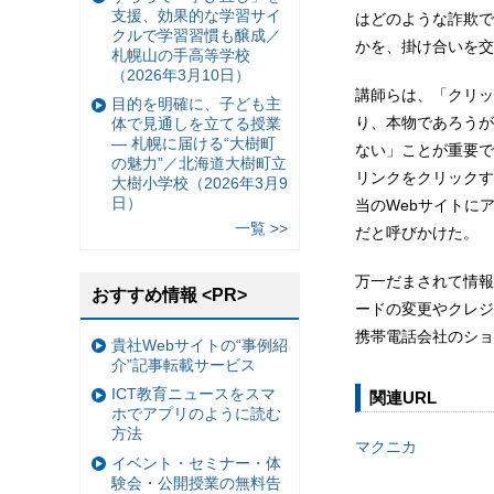
支援、効果的な学習サイ
はどのような詐欺で
クルで学習習慣も醸成／
かを、掛け合いを交
札幌山の手高等学校
（2026年3月10日）
講師らは、「クリッ
目的を明確に、子ども主
り、本物であろうが
体で見通しを立てる授業
— 札幌に届ける“大樹町
ない」ことが重要で
の魅力”／北海道大樹町立
リンクをクリックす
大樹小学校（2026年3月9
日）
当のWebサイトに
一覧 >>
だと呼びかけた。
万一だまされて情報
おすすめ情報 <PR>
ードの変更やクレジ
携帯電話会社のショ
貴社Webサイトの“事例紹
介”記事転載サービス
ICT教育ニュースをスマ
関連URL
ホでアプリのように読む
方法
マクニカ
イベント・セミナー・体
験会・公開授業の無料告