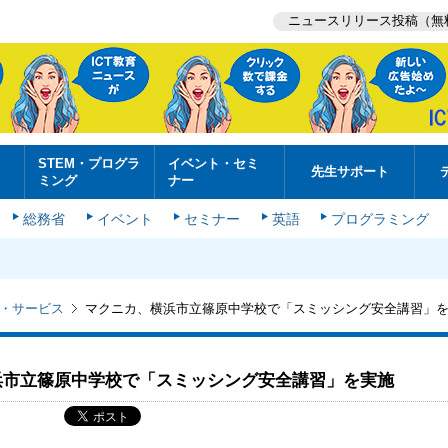
ニュースリリース投稿（無
STEM・プログラ
イベント・セミ
先生サポート
ミング
ナー
総務省
イベント
セミナー
英語
プログラミング
・サービス
マクニカ、横浜市立篠原中学校で「スミッシング安全講習」
浜市立篠原中学校で「スミッシング安全講習」を実施