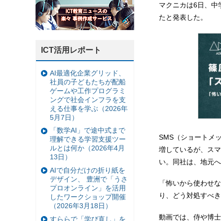
マクニカは6日、中
たと発表した。
ICT活用レポート
AI最適化企業グリッド、
社員の子どもたちが配船
ゲームや工作プログラミ
ングで社会インフラを支
える仕事を学ぶ（2026年
5月7日）
「数学AI」で途中式まで
SMS（ショートメ
理解できる学習支援ツー
ルとは何か（2026年4月
増しているが、スマ
13日）
い。同社は、地元へ
AIで自分だけの折り紙を
デザイン、 豊洲で「うさ
「怖いから使わせな
プロオンライン」を活用
り、どう対処すべき
したワークショップ開催
（2026年3月18日）
動画では、侍や博士
すららで「学び直し」を