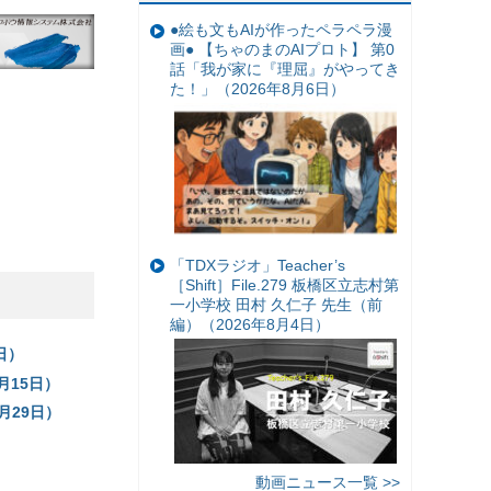
●絵も文もAIが作ったペラペラ漫
画● 【ちゃのまのAIプロト】 第0
話「我が家に『理屈』がやってき
た！」（2026年8月6日）
「TDXラジオ」Teacher’s
［Shift］File.279 板橋区立志村第
一小学校 田村 久仁子 先生（前
編）（2026年8月4日）
日）
月15日）
月29日）
）
動画ニュース一覧 >>