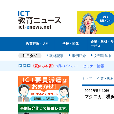
企業・教材・サ
教育行政・入札
学校・団体
ービス
注目タグ
取材記事
事例紹介
文部科学省
《夏休み本番》
8月のイベント、セミナー情報
トップ
企業・教材
2022年5月10日
マクニカ、横