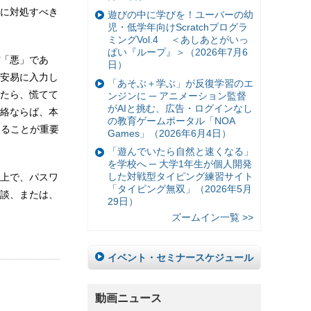
に対処すべき
遊びの中に学びを！ユーバーの幼
児・低学年向けScratchプログラ
ミングVol.4 ＜あしあとがいっ
ぱい『ループ』＞（2026年7月6
「悪」であ
日）
は安易に入力し
「あそぶ＋学ぶ」が反復学習のエ
たら、慌てて
ンジンに ─ アニメーション監督
がAIと挑む、広告・ログインなし
絡ならば、本
の教育ゲームポータル「NOA
取ることが重要
Games」（2026年6月4日）
「遊んでいたら自然と速くなる」
を学校へ ─ 大学1年生が個人開発
した対戦型タイピング練習サイト
上で、パスワ
「タイピング無双」（2026年5月
談、または、
29日）
ズームイン一覧 >>
イベント・セミナースケジュール
動画ニュース