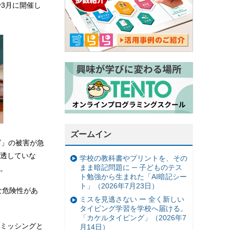
3月に開催し
ズームイン
グ」の被害が急
透していな
学校の教科書やプリントを、その
まま暗記問題に ─ 子どものテス
。
ト勉強から生まれた「AI暗記シー
ト」（2026年7月23日）
な危険性があ
ミスを見逃さない ー 全く新しい
タイピング学習を学校へ届ける。
「カケルタイピング」（2026年7
ミッシングと
月14日）