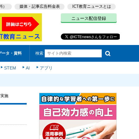
料）
媒体・記事広告料金表
ICT教育ニュースとは
ニュース配信登録
検索
データ・資料
STEM
AI
アプリ
を実施