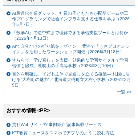
AI最適化企業グリッド、社員の子どもたちが配船ゲームや工
作プログラミングで社会インフラを支える仕事を学ぶ（2026
年5月7日）
「数学AI」で途中式まで理解できる学習支援ツールとは何か
（2026年4月13日）
AIで自分だけの折り紙をデザイン、 豊洲で「うさプロオンラ
イン」を活用したワークショップ開催（2026年3月18日）
すららで「学び直し」を支援、効果的な学習サイクルで学習
習慣も醸成／札幌山の手高等学校（2026年3月10日）
目的を明確に、子ども主体で見通しを立てる授業— 札幌に届
ける“大樹町の魅力”／北海道大樹町立大樹小学校（2026年3月
9日）
一覧 >>
おすすめ情報 <PR>
貴社Webサイトの“事例紹介”記事転載サービス
ICT教育ニュースをスマホでアプリのように読む方法