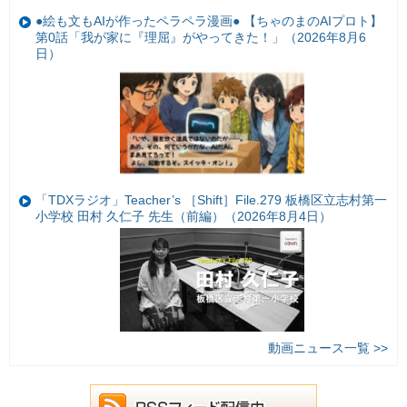
●絵も文もAIが作ったペラペラ漫画● 【ちゃのまのAIプロト】
第0話「我が家に『理屈』がやってきた！」（2026年8月6
日）
「TDXラジオ」Teacher’s ［Shift］File.279 板橋区立志村第一
小学校 田村 久仁子 先生（前編）（2026年8月4日）
動画ニュース一覧 >>