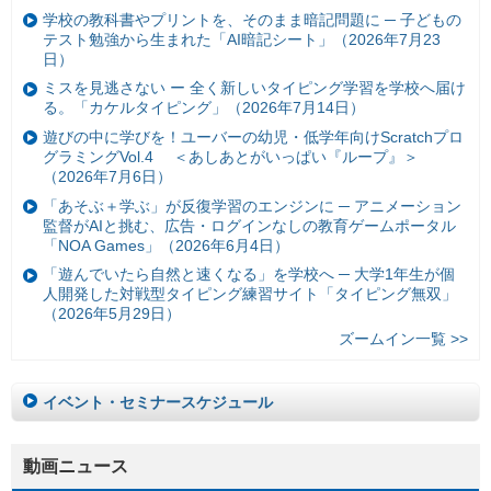
学校の教科書やプリントを、そのまま暗記問題に ─ 子どもの
テスト勉強から生まれた「AI暗記シート」（2026年7月23
日）
ミスを見逃さない ー 全く新しいタイピング学習を学校へ届け
る。「カケルタイピング」（2026年7月14日）
遊びの中に学びを！ユーバーの幼児・低学年向けScratchプロ
グラミングVol.4 ＜あしあとがいっぱい『ループ』＞
（2026年7月6日）
「あそぶ＋学ぶ」が反復学習のエンジンに ─ アニメーション
監督がAIと挑む、広告・ログインなしの教育ゲームポータル
「NOA Games」（2026年6月4日）
「遊んでいたら自然と速くなる」を学校へ ─ 大学1年生が個
人開発した対戦型タイピング練習サイト「タイピング無双」
（2026年5月29日）
ズームイン一覧 >>
イベント・セミナースケジュール
動画ニュース