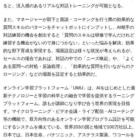
ると、没入感のあるリアルな対話トレーニングが可能となる。
また、マネージャーが部下と面談・コーチングを行う際の効果的な
質問スキルのパターンをチャットボットにインプットし、AI相手の
対話練習の機会を創出すると「質問のスキルは研修で学んだけれど
練習する機会がないので身につかない」といった悩みを解決。効果
的な部下育成を実現する。場面設定は様々な状況が考えられるが、
セールスの場合であれば、対話の中での「ニーズ喚起」や、「よく
ある質問への対処・反論処理」、「効果的な質問を行いながらのク
ロージング」などの場面を設定すると効果的だ。
オンライン学習プラットフォーム「UMU」は、AIをはじめとした最
新テクノロジーと学習の科学との融合で学習を提供するラーニング
プラットフォーム。誰もが講師になり学び合う世界の実現を目指
す。マイクロラーニング・ビデオ会議・ライブ配信・AIコーチング
等の機能で、双方向性のあるオンライン学習プログラム設計を可能
にするシステムを備えている。世界203の国と地域で100万社以上、
日本では、日本生命、パナソニック、アステラス製薬、ワコールを