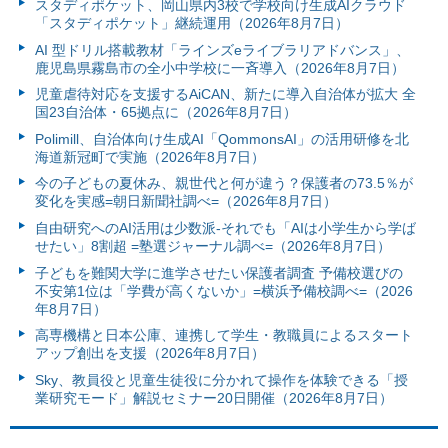
スタディポケット、岡山県内3校で学校向け生成AIクラウド
「スタディポケット」継続運用（2026年8月7日）
AI 型ドリル搭載教材「ラインズeライブラリアドバンス」、
鹿児島県霧島市の全小中学校に一斉導入（2026年8月7日）
児童虐待対応を支援するAiCAN、新たに導入自治体が拡大 全
国23自治体・65拠点に（2026年8月7日）
Polimill、自治体向け生成AI「QommonsAI」の活用研修を北
海道新冠町で実施（2026年8月7日）
今の子どもの夏休み、親世代と何が違う？保護者の73.5％が
変化を実感=朝日新聞社調べ=（2026年8月7日）
自由研究へのAI活用は少数派-それでも「AIは小学生から学ば
せたい」8割超 =塾選ジャーナル調べ=（2026年8月7日）
子どもを難関大学に進学させたい保護者調査 予備校選びの
不安第1位は「学費が高くないか」=横浜予備校調べ=（2026
年8月7日）
高専機構と日本公庫、連携して学生・教職員によるスタート
アップ創出を支援（2026年8月7日）
Sky、教員役と児童生徒役に分かれて操作を体験できる「授
業研究モード」解説セミナー20日開催（2026年8月7日）