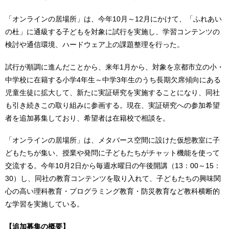
「オンラインの居場所」は、今年10月～12月にかけて、「ふれあい
の杜」に通級する子どもを対象に試行を実施し、学習コンテンツの
検討や通信環境、ハードウェア上の課題整理を行った。
試行が順調に進んだことから、来年1月から、対象を京都市立の小・
中学校に在籍する小学4年生～中学3年生のうち長期欠席傾向にある
児童生徒に拡大して、新たに実証研究を実施することになり、同社
も引き続きこの取り組みに参画する。現在、実証研究への参加希望
者を追加募集しており、希望者は在籍校で相談を。
「オンラインの居場所」は、メタバース空間に設けた仮想教室に子
どもたちが集い、授業や発問に子どもたちがチャット機能を使って
交流する。今年10月2日から毎週水曜日の午後開講（13：00～15：
30）し、同社の教育コンテンツを取り入れて、子どもたちの興味関
心の高い理科教育・プログラミング教育・防災教育など教科横断的
な学習を実施している。
【追加募集の概要】