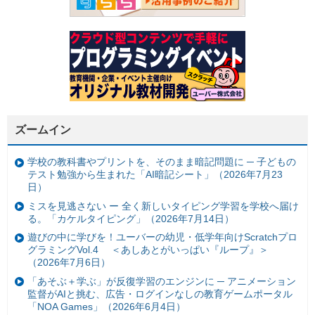
ズームイン
学校の教科書やプリントを、そのまま暗記問題に ─ 子どもの
テスト勉強から生まれた「AI暗記シート」（2026年7月23
日）
ミスを見逃さない ー 全く新しいタイピング学習を学校へ届け
る。「カケルタイピング」（2026年7月14日）
遊びの中に学びを！ユーバーの幼児・低学年向けScratchプロ
グラミングVol.4 ＜あしあとがいっぱい『ループ』＞
（2026年7月6日）
「あそぶ＋学ぶ」が反復学習のエンジンに ─ アニメーション
監督がAIと挑む、広告・ログインなしの教育ゲームポータル
「NOA Games」（2026年6月4日）