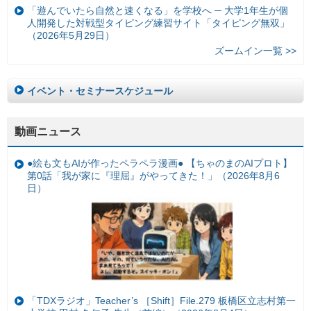
「遊んでいたら自然と速くなる」を学校へ ─ 大学1年生が個
人開発した対戦型タイピング練習サイト「タイピング無双」
（2026年5月29日）
ズームイン一覧 >>
イベント・セミナースケジュール
動画ニュース
●絵も文もAIが作ったペラペラ漫画● 【ちゃのまのAIプロト】
第0話「我が家に『理屈』がやってきた！」（2026年8月6
日）
「TDXラジオ」Teacher’s ［Shift］File.279 板橋区立志村第一