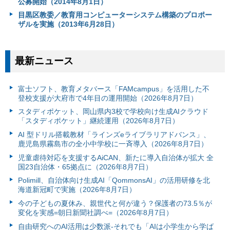
公募開始（2014年8月1日）
目黒区教委／教育用コンピューターシステム構築のプロポー
ザルを実施（2013年6月28日）
最新ニュース
富⼠ソフト、教育メタバース「FAMcampus」を活用した不
登校支援が大府市で4年目の運用開始（2026年8月7日）
スタディポケット、岡山県内3校で学校向け生成AIクラウド
「スタディポケット」継続運用（2026年8月7日）
AI 型ドリル搭載教材「ラインズeライブラリアドバンス」、
鹿児島県霧島市の全小中学校に一斉導入（2026年8月7日）
児童虐待対応を支援するAiCAN、新たに導入自治体が拡大 全
国23自治体・65拠点に（2026年8月7日）
Polimill、自治体向け生成AI「QommonsAI」の活用研修を北
海道新冠町で実施（2026年8月7日）
今の子どもの夏休み、親世代と何が違う？保護者の73.5％が
変化を実感=朝日新聞社調べ=（2026年8月7日）
自由研究へのAI活用は少数派-それでも「AIは小学生から学ば