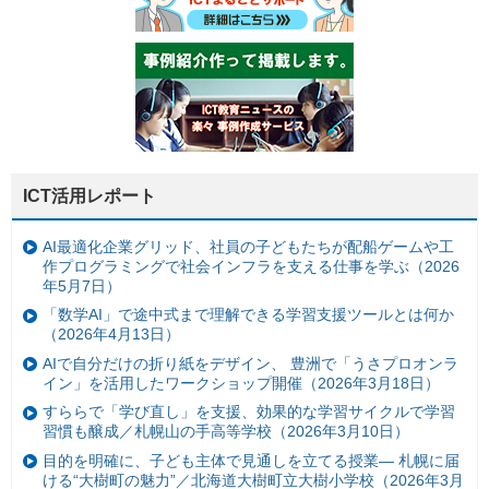
ICT活用レポート
AI最適化企業グリッド、社員の子どもたちが配船ゲームや工
作プログラミングで社会インフラを支える仕事を学ぶ（2026
年5月7日）
「数学AI」で途中式まで理解できる学習支援ツールとは何か
（2026年4月13日）
AIで自分だけの折り紙をデザイン、 豊洲で「うさプロオンラ
イン」を活用したワークショップ開催（2026年3月18日）
すららで「学び直し」を支援、効果的な学習サイクルで学習
習慣も醸成／札幌山の手高等学校（2026年3月10日）
目的を明確に、子ども主体で見通しを立てる授業— 札幌に届
ける“大樹町の魅力”／北海道大樹町立大樹小学校（2026年3月