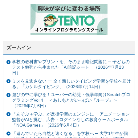
ズームイン
学校の教科書やプリントを、そのまま暗記問題に ─ 子どもの
テスト勉強から生まれた「AI暗記シート」（2026年7月23
日）
ミスを見逃さない ー 全く新しいタイピング学習を学校へ届け
る。「カケルタイピング」（2026年7月14日）
遊びの中に学びを！ユーバーの幼児・低学年向けScratchプロ
グラミングVol.4 ＜あしあとがいっぱい『ループ』＞
（2026年7月6日）
「あそぶ＋学ぶ」が反復学習のエンジンに ─ アニメーション
監督がAIと挑む、広告・ログインなしの教育ゲームポータル
「NOA Games」（2026年6月4日）
「遊んでいたら自然と速くなる」を学校へ ─ 大学1年生が個