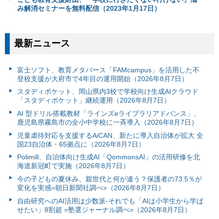
み解消セミナーを無料配信（2023年1月17日）
最新ニュース
富⼠ソフト、教育メタバース「FAMcampus」を活用した不
登校支援が大府市で4年目の運用開始（2026年8月7日）
スタディポケット、岡山県内3校で学校向け生成AIクラウド
「スタディポケット」継続運用（2026年8月7日）
AI 型ドリル搭載教材「ラインズeライブラリアドバンス」、
鹿児島県霧島市の全小中学校に一斉導入（2026年8月7日）
児童虐待対応を支援するAiCAN、新たに導入自治体が拡大 全
国23自治体・65拠点に（2026年8月7日）
Polimill、自治体向け生成AI「QommonsAI」の活用研修を北
海道新冠町で実施（2026年8月7日）
今の子どもの夏休み、親世代と何が違う？保護者の73.5％が
変化を実感=朝日新聞社調べ=（2026年8月7日）
自由研究へのAI活用は少数派-それでも「AIは小学生から学ば
せたい」8割超 =塾選ジャーナル調べ=（2026年8月7日）