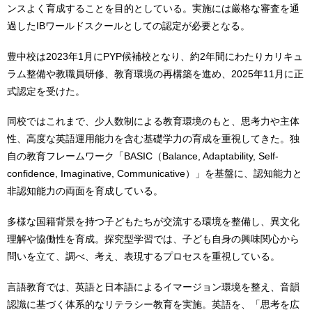
ンスよく育成することを目的としている。実施には厳格な審査を通
過したIBワールドスクールとしての認定が必要となる。
豊中校は2023年1月にPYP候補校となり、約2年間にわたりカリキュ
ラム整備や教職員研修、教育環境の再構築を進め、2025年11月に正
式認定を受けた。
同校ではこれまで、少人数制による教育環境のもと、思考力や主体
性、高度な英語運用能力を含む基礎学力の育成を重視してきた。独
自の教育フレームワーク「BASIC（Balance, Adaptability, Self-
confidence, Imaginative, Communicative）」を基盤に、認知能力と
非認知能力の両面を育成している。
多様な国籍背景を持つ子どもたちが交流する環境を整備し、異文化
理解や協働性を育成。探究型学習では、子ども自身の興味関心から
問いを立て、調べ、考え、表現するプロセスを重視している。
言語教育では、英語と日本語によるイマージョン環境を整え、音韻
認識に基づく体系的なリテラシー教育を実施。英語を、「思考を広