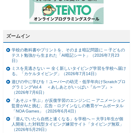
ズームイン
学校の教科書やプリントを、そのまま暗記問題に ─ 子どもの
テスト勉強から生まれた「AI暗記シート」（2026年7月23
日）
ミスを見逃さない ー 全く新しいタイピング学習を学校へ届け
る。「カケルタイピング」（2026年7月14日）
遊びの中に学びを！ユーバーの幼児・低学年向けScratchプロ
グラミングVol.4 ＜あしあとがいっぱい『ループ』＞
（2026年7月6日）
「あそぶ＋学ぶ」が反復学習のエンジンに ─ アニメーション
監督がAIと挑む、広告・ログインなしの教育ゲームポータル
「NOA Games」（2026年6月4日）
「遊んでいたら自然と速くなる」を学校へ ─ 大学1年生が個
人開発した対戦型タイピング練習サイト「タイピング無双」
（2026年5月29日）