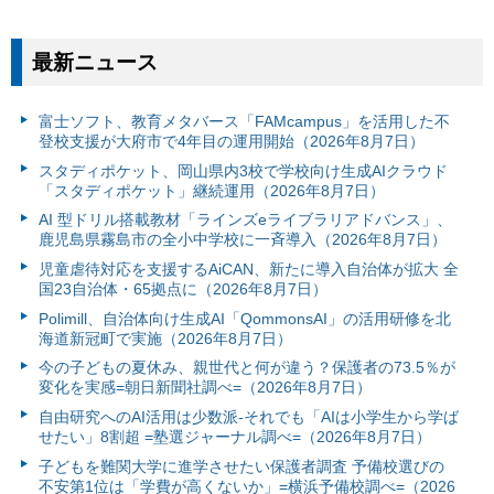
最新ニュース
富⼠ソフト、教育メタバース「FAMcampus」を活用した不
登校支援が大府市で4年目の運用開始（2026年8月7日）
スタディポケット、岡山県内3校で学校向け生成AIクラウド
「スタディポケット」継続運用（2026年8月7日）
AI 型ドリル搭載教材「ラインズeライブラリアドバンス」、
鹿児島県霧島市の全小中学校に一斉導入（2026年8月7日）
児童虐待対応を支援するAiCAN、新たに導入自治体が拡大 全
国23自治体・65拠点に（2026年8月7日）
Polimill、自治体向け生成AI「QommonsAI」の活用研修を北
海道新冠町で実施（2026年8月7日）
今の子どもの夏休み、親世代と何が違う？保護者の73.5％が
変化を実感=朝日新聞社調べ=（2026年8月7日）
自由研究へのAI活用は少数派-それでも「AIは小学生から学ば
せたい」8割超 =塾選ジャーナル調べ=（2026年8月7日）
子どもを難関大学に進学させたい保護者調査 予備校選びの
不安第1位は「学費が高くないか」=横浜予備校調べ=（2026