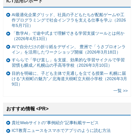
ICT活用レポート
AI最適化企業グリッド、社員の子どもたちが配船ゲームや工
作プログラミングで社会インフラを支える仕事を学ぶ（2026
年5月7日）
「数学AI」で途中式まで理解できる学習支援ツールとは何か
（2026年4月13日）
AIで自分だけの折り紙をデザイン、 豊洲で「うさプロオンラ
イン」を活用したワークショップ開催（2026年3月18日）
すららで「学び直し」を支援、効果的な学習サイクルで学習
習慣も醸成／札幌山の手高等学校（2026年3月10日）
目的を明確に、子ども主体で見通しを立てる授業— 札幌に届
ける“大樹町の魅力”／北海道大樹町立大樹小学校（2026年3月
9日）
一覧 >>
おすすめ情報 <PR>
貴社Webサイトの“事例紹介”記事転載サービス
ICT教育ニュースをスマホでアプリのように読む方法