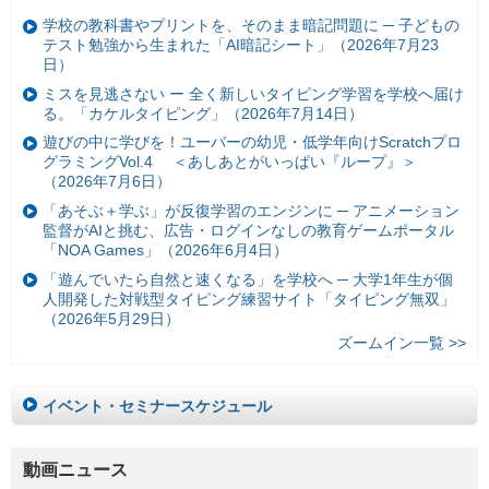
学校の教科書やプリントを、そのまま暗記問題に ─ 子どもの
テスト勉強から生まれた「AI暗記シート」（2026年7月23
日）
ミスを見逃さない ー 全く新しいタイピング学習を学校へ届け
る。「カケルタイピング」（2026年7月14日）
遊びの中に学びを！ユーバーの幼児・低学年向けScratchプロ
グラミングVol.4 ＜あしあとがいっぱい『ループ』＞
（2026年7月6日）
「あそぶ＋学ぶ」が反復学習のエンジンに ─ アニメーション
監督がAIと挑む、広告・ログインなしの教育ゲームポータル
「NOA Games」（2026年6月4日）
「遊んでいたら自然と速くなる」を学校へ ─ 大学1年生が個
人開発した対戦型タイピング練習サイト「タイピング無双」
（2026年5月29日）
ズームイン一覧 >>
イベント・セミナースケジュール
動画ニュース