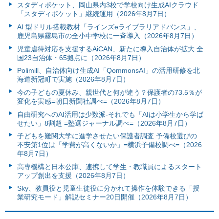
スタディポケット、岡山県内3校で学校向け生成AIクラウド
「スタディポケット」継続運用（2026年8月7日）
AI 型ドリル搭載教材「ラインズeライブラリアドバンス」、
鹿児島県霧島市の全小中学校に一斉導入（2026年8月7日）
児童虐待対応を支援するAiCAN、新たに導入自治体が拡大 全
国23自治体・65拠点に（2026年8月7日）
Polimill、自治体向け生成AI「QommonsAI」の活用研修を北
海道新冠町で実施（2026年8月7日）
今の子どもの夏休み、親世代と何が違う？保護者の73.5％が
変化を実感=朝日新聞社調べ=（2026年8月7日）
自由研究へのAI活用は少数派-それでも「AIは小学生から学ば
せたい」8割超 =塾選ジャーナル調べ=（2026年8月7日）
子どもを難関大学に進学させたい保護者調査 予備校選びの
不安第1位は「学費が高くないか」=横浜予備校調べ=（2026
年8月7日）
高専機構と日本公庫、連携して学生・教職員によるスタート
アップ創出を支援（2026年8月7日）
Sky、教員役と児童生徒役に分かれて操作を体験できる「授
業研究モード」解説セミナー20日開催（2026年8月7日）