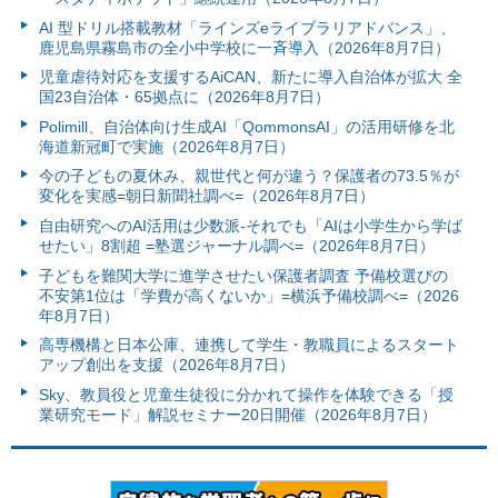
AI 型ドリル搭載教材「ラインズeライブラリアドバンス」、
鹿児島県霧島市の全小中学校に一斉導入（2026年8月7日）
児童虐待対応を支援するAiCAN、新たに導入自治体が拡大 全
国23自治体・65拠点に（2026年8月7日）
Polimill、自治体向け生成AI「QommonsAI」の活用研修を北
海道新冠町で実施（2026年8月7日）
今の子どもの夏休み、親世代と何が違う？保護者の73.5％が
変化を実感=朝日新聞社調べ=（2026年8月7日）
自由研究へのAI活用は少数派-それでも「AIは小学生から学ば
せたい」8割超 =塾選ジャーナル調べ=（2026年8月7日）
子どもを難関大学に進学させたい保護者調査 予備校選びの
不安第1位は「学費が高くないか」=横浜予備校調べ=（2026
年8月7日）
高専機構と日本公庫、連携して学生・教職員によるスタート
アップ創出を支援（2026年8月7日）
Sky、教員役と児童生徒役に分かれて操作を体験できる「授
業研究モード」解説セミナー20日開催（2026年8月7日）