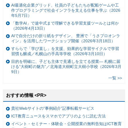
AI最適化企業グリッド、社員の子どもたちが配船ゲームや工
作プログラミングで社会インフラを支える仕事を学ぶ（2026
年5月7日）
「数学AI」で途中式まで理解できる学習支援ツールとは何か
（2026年4月13日）
AIで自分だけの折り紙をデザイン、 豊洲で「うさプロオンラ
イン」を活用したワークショップ開催（2026年3月18日）
すららで「学び直し」を支援、効果的な学習サイクルで学習
習慣も醸成／札幌山の手高等学校（2026年3月10日）
目的を明確に、子ども主体で見通しを立てる授業— 札幌に届
ける“大樹町の魅力”／北海道大樹町立大樹小学校（2026年3月
9日）
一覧 >>
おすすめ情報 <PR>
貴社Webサイトの“事例紹介”記事転載サービス
ICT教育ニュースをスマホでアプリのように読む方法
イベント・セミナー・体験会・公開授業の無料告知はICT教育