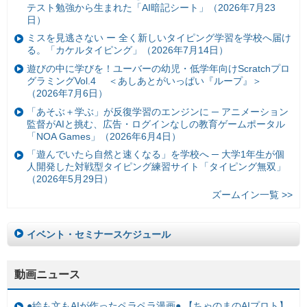
テスト勉強から生まれた「AI暗記シート」（2026年7月23
日）
ミスを見逃さない ー 全く新しいタイピング学習を学校へ届け
る。「カケルタイピング」（2026年7月14日）
遊びの中に学びを！ユーバーの幼児・低学年向けScratchプロ
グラミングVol.4 ＜あしあとがいっぱい『ループ』＞
（2026年7月6日）
「あそぶ＋学ぶ」が反復学習のエンジンに ─ アニメーション
監督がAIと挑む、広告・ログインなしの教育ゲームポータル
「NOA Games」（2026年6月4日）
「遊んでいたら自然と速くなる」を学校へ ─ 大学1年生が個
人開発した対戦型タイピング練習サイト「タイピング無双」
（2026年5月29日）
ズームイン一覧 >>
イベント・セミナースケジュール
動画ニュース
●絵も文もAIが作ったペラペラ漫画● 【ちゃのまのAIプロト】