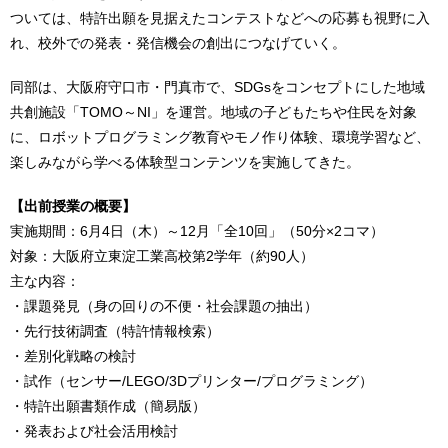
ついては、特許出願を見据えたコンテストなどへの応募も視野に入
れ、校外での発表・発信機会の創出につなげていく。
同部は、大阪府守口市・門真市で、SDGsをコンセプトにした地域
共創施設「TOMO～NI」を運営。地域の子どもたちや住民を対象
に、ロボットプログラミング教育やモノ作り体験、環境学習など、
楽しみながら学べる体験型コンテンツを実施してきた。
【出前授業の概要】
実施期間：6月4日（木）～12月「全10回」（50分×2コマ）
対象：大阪府立東淀工業高校第2学年（約90人）
主な内容：
・課題発見（身の回りの不便・社会課題の抽出）
・先行技術調査（特許情報検索）
・差別化戦略の検討
・試作（センサー/LEGO/3Dプリンター/プログラミング）
・特許出願書類作成（簡易版）
・発表および社会活用検討