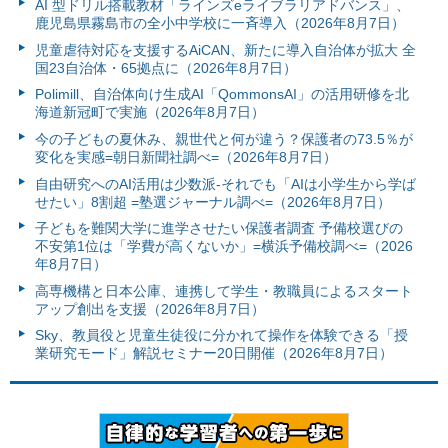
AI 型ドリル搭載教材「ラインズeライブラリアドバンス」、
鹿児島県霧島市の全小中学校に一斉導入（2026年8月7日）
児童虐待対応を支援するAiCAN、新たに導入自治体が拡大 全
国23自治体・65拠点に（2026年8月7日）
Polimill、自治体向け生成AI「QommonsAI」の活用研修を北
海道新冠町で実施（2026年8月7日）
今の子どもの夏休み、親世代と何が違う？保護者の73.5％が
変化を実感=朝日新聞社調べ=（2026年8月7日）
自由研究へのAI活用は少数派-それでも「AIは小学生から学ば
せたい」8割超 =塾選ジャーナル調べ=（2026年8月7日）
子どもを難関大学に進学させたい保護者調査 予備校選びの
不安第1位は「学費が高くないか」=横浜予備校調べ=（2026
年8月7日）
高専機構と日本公庫、連携して学生・教職員によるスタート
アップ創出を支援（2026年8月7日）
Sky、教員役と児童生徒役に分かれて操作を体験できる「授
業研究モード」解説セミナー20日開催（2026年8月7日）