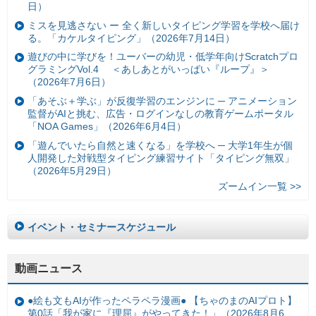
日）
ミスを見逃さない ー 全く新しいタイピング学習を学校へ届け
る。「カケルタイピング」（2026年7月14日）
遊びの中に学びを！ユーバーの幼児・低学年向けScratchプロ
グラミングVol.4 ＜あしあとがいっぱい『ループ』＞
（2026年7月6日）
「あそぶ＋学ぶ」が反復学習のエンジンに ─ アニメーション
監督がAIと挑む、広告・ログインなしの教育ゲームポータル
「NOA Games」（2026年6月4日）
「遊んでいたら自然と速くなる」を学校へ ─ 大学1年生が個
人開発した対戦型タイピング練習サイト「タイピング無双」
（2026年5月29日）
ズームイン一覧 >>
イベント・セミナースケジュール
動画ニュース
●絵も文もAIが作ったペラペラ漫画● 【ちゃのまのAIプロト】
第0話「我が家に『理屈』がやってきた！」（2026年8月6