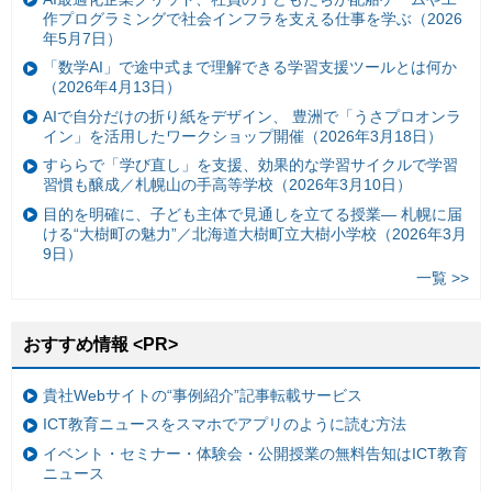
作プログラミングで社会インフラを支える仕事を学ぶ（2026
年5月7日）
「数学AI」で途中式まで理解できる学習支援ツールとは何か
（2026年4月13日）
AIで自分だけの折り紙をデザイン、 豊洲で「うさプロオンラ
イン」を活用したワークショップ開催（2026年3月18日）
すららで「学び直し」を支援、効果的な学習サイクルで学習
習慣も醸成／札幌山の手高等学校（2026年3月10日）
目的を明確に、子ども主体で見通しを立てる授業— 札幌に届
ける“大樹町の魅力”／北海道大樹町立大樹小学校（2026年3月
9日）
一覧 >>
おすすめ情報 <PR>
貴社Webサイトの“事例紹介”記事転載サービス
ICT教育ニュースをスマホでアプリのように読む方法
イベント・セミナー・体験会・公開授業の無料告知はICT教育
ニュース