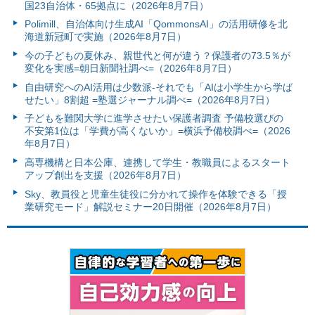
国23自治体・65拠点に（2026年8月7日）
Polimill、自治体向け生成AI「QommonsAI」の活用研修を北
海道新冠町で実施（2026年8月7日）
今の子どもの夏休み、親世代と何が違う？保護者の73.5％が
変化を実感=朝日新聞社調べ=（2026年8月7日）
自由研究へのAI活用は少数派-それでも「AIは小学生から学ば
せたい」8割超 =塾選ジャーナル調べ=（2026年8月7日）
子どもを難関大学に進学させたい保護者調査 予備校選びの
不安第1位は「学費が高くないか」=横浜予備校調べ=（2026
年8月7日）
高専機構と日本公庫、連携して学生・教職員によるスタート
アップ創出を支援（2026年8月7日）
Sky、教員役と児童生徒役に分かれて操作を体験できる「授
業研究モード」解説セミナー20日開催（2026年8月7日）