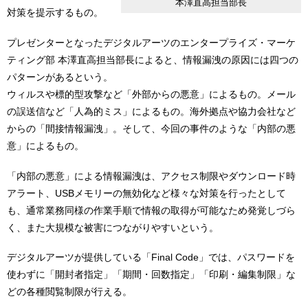
本澤直高担当部長
対策を提示するもの。
プレゼンターとなったデジタルアーツのエンタープライズ・マーケ
ティング部 本澤直高担当部長によると、情報漏洩の原因には四つの
パターンがあるという。
ウィルスや標的型攻撃など「外部からの悪意」によるもの。メール
の誤送信など「人為的ミス」によるもの。海外拠点や協力会社など
からの「間接情報漏洩」。そして、今回の事件のような「内部の悪
意」によるもの。
「内部の悪意」による情報漏洩は、アクセス制限やダウンロード時
アラート、USBメモリーの無効化など様々な対策を行ったとして
も、通常業務同様の作業手順で情報の取得が可能なため発覚しづら
く、また大規模な被害につながりやすいという。
デジタルアーツが提供している「Final Code」では、パスワードを
使わずに「開封者指定」「期間・回数指定」「印刷・編集制限」な
どの各種閲覧制限が行える。