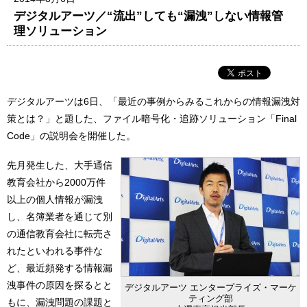
デジタルアーツ／“流出”しても“漏洩”しない情報管
理ソリューション
デジタルアーツは6日、「最近の事例からみるこれからの情報漏洩対
策とは？」と題した、ファイル暗号化・追跡ソリューション「Final
Code」の説明会を開催した。
先月発生した、大手通信
教育会社から2000万件
以上の個人情報が漏洩
し、名簿業者を通じて別
の通信教育会社に転売さ
れたといわれる事件な
ど、最近頻発する情報漏
洩事件の原因を探るとと
デジタルアーツ エンタープライズ・マーケ
ティング部
もに、漏洩問題の課題と