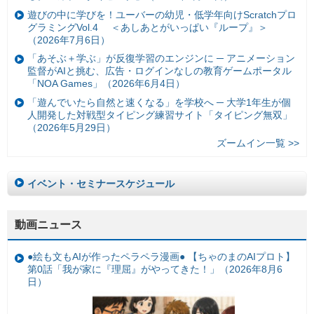
遊びの中に学びを！ユーバーの幼児・低学年向けScratchプロ
グラミングVol.4 ＜あしあとがいっぱい『ループ』＞
（2026年7月6日）
「あそぶ＋学ぶ」が反復学習のエンジンに ─ アニメーション
監督がAIと挑む、広告・ログインなしの教育ゲームポータル
「NOA Games」（2026年6月4日）
「遊んでいたら自然と速くなる」を学校へ ─ 大学1年生が個
人開発した対戦型タイピング練習サイト「タイピング無双」
（2026年5月29日）
ズームイン一覧 >>
イベント・セミナースケジュール
動画ニュース
●絵も文もAIが作ったペラペラ漫画● 【ちゃのまのAIプロト】
第0話「我が家に『理屈』がやってきた！」（2026年8月6
日）