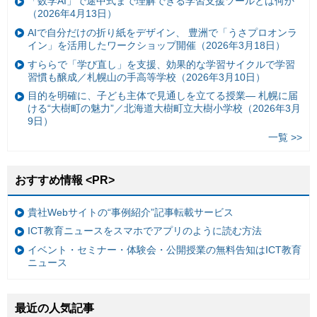
「数学AI」で途中式まで理解できる学習支援ツールとは何か
（2026年4月13日）
AIで自分だけの折り紙をデザイン、 豊洲で「うさプロオンラ
イン」を活用したワークショップ開催（2026年3月18日）
すららで「学び直し」を支援、効果的な学習サイクルで学習
習慣も醸成／札幌山の手高等学校（2026年3月10日）
目的を明確に、子ども主体で見通しを立てる授業— 札幌に届
ける“大樹町の魅力”／北海道大樹町立大樹小学校（2026年3月
9日）
一覧 >>
おすすめ情報 <PR>
貴社Webサイトの“事例紹介”記事転載サービス
ICT教育ニュースをスマホでアプリのように読む方法
イベント・セミナー・体験会・公開授業の無料告知はICT教育
ニュース
最近の人気記事