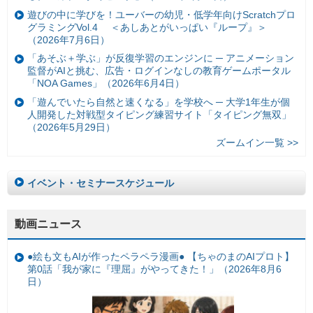
遊びの中に学びを！ユーバーの幼児・低学年向けScratchプロ
グラミングVol.4 ＜あしあとがいっぱい『ループ』＞
（2026年7月6日）
「あそぶ＋学ぶ」が反復学習のエンジンに ─ アニメーション
監督がAIと挑む、広告・ログインなしの教育ゲームポータル
「NOA Games」（2026年6月4日）
「遊んでいたら自然と速くなる」を学校へ ─ 大学1年生が個
人開発した対戦型タイピング練習サイト「タイピング無双」
（2026年5月29日）
ズームイン一覧 >>
イベント・セミナースケジュール
動画ニュース
●絵も文もAIが作ったペラペラ漫画● 【ちゃのまのAIプロト】
第0話「我が家に『理屈』がやってきた！」（2026年8月6
日）