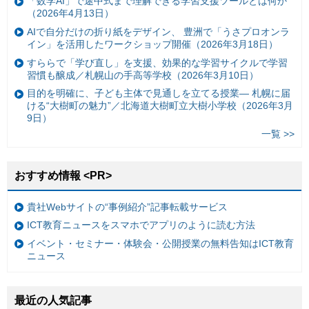
「数学AI」で途中式まで理解できる学習支援ツールとは何か
（2026年4月13日）
AIで自分だけの折り紙をデザイン、 豊洲で「うさプロオンラ
イン」を活用したワークショップ開催（2026年3月18日）
すららで「学び直し」を支援、効果的な学習サイクルで学習
習慣も醸成／札幌山の手高等学校（2026年3月10日）
目的を明確に、子ども主体で見通しを立てる授業— 札幌に届
ける“大樹町の魅力”／北海道大樹町立大樹小学校（2026年3月
9日）
一覧 >>
おすすめ情報 <PR>
貴社Webサイトの“事例紹介”記事転載サービス
ICT教育ニュースをスマホでアプリのように読む方法
イベント・セミナー・体験会・公開授業の無料告知はICT教育
ニュース
最近の人気記事