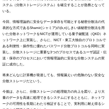
ステム（分散ストレージシステム）を確立することが急務となって
いる。
今回、情報理論的に安全なデータ保存を可能とする秘密分散法の代
表的な方式であるShamir(シャミア)の(k,n)しきい値秘密分散法を用
いた分散ネットワークをNICTが運用している量子鍵配送（QKD）ネ
ットワーク上に実装し、さらに、NICT・東工大独自のプロトコルで
ある利便性・操作性に優れたパスワード分散プロトコルを同時に実
装し、分散ストレージに重要な3つのプロセスであるユーザ認証・伝
送・保存のプロセスにおいて情報理論的に安全な分散システムの実
証に成功した。
将来どんなに計算機が発達しても、情報漏えいの危険のない安全な
分散ストレージだという。
今後は、さらに、分散ストレージの処理能力の向上を図り、より大
量のデータを高速に処理できるシステムにするとともに、ネットワ
ークの可用性を長期にわたり検証することで、実利用に耐え得るシ