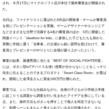
され、今月17日にマイクロソフト品川本社で最終審査会が開催され
た。
当日は、ファイナリストに選ばれた6作品の開発者・チームが審査員
を前にプレゼンテーションを実施。ゲームデザイナーやエンジニア
などさまざまな分野で活躍する4名の審査員のほか、5月に開催した
関連イベント「ideathon for kids」に参加した子どもたちも加わり、
実際に学校に通う「当事者」の立場から鋭い質問を投げかけて、審
査員とプレゼンターのやりとりに会場が盛り上がったという。
審査の結果、最優秀賞に当たる「BEST OF SOCIAL FIGHTER賞」
には、ボタン型IoTデバイスを使い授業が分からないことをこっそり
先生に伝えることのできるプロダクト「Smart Class Room」が選ば
れ、開発した金澤圭さんに賞金100万円が贈られた。
審査では、シンプルな仕組みながら、自身の子どもが小学校入学後
に起こりうる課題から調査を行い生まれたアイデアを形にしている
点、また、操作方法もボタンを押すことで個人を特定できないな
ど、利用シーンもきちんと考えられている点が評価された。さら