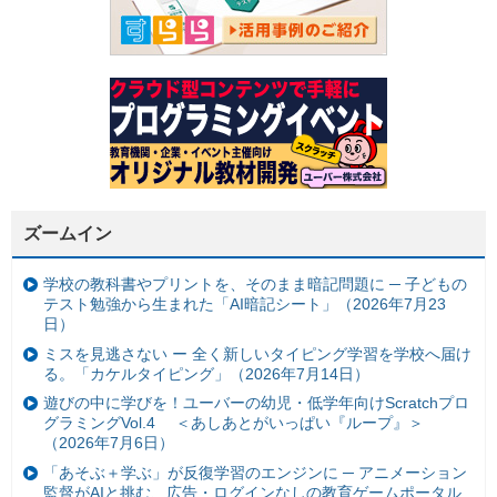
ズームイン
学校の教科書やプリントを、そのまま暗記問題に ─ 子どもの
テスト勉強から生まれた「AI暗記シート」（2026年7月23
日）
ミスを見逃さない ー 全く新しいタイピング学習を学校へ届け
る。「カケルタイピング」（2026年7月14日）
遊びの中に学びを！ユーバーの幼児・低学年向けScratchプロ
グラミングVol.4 ＜あしあとがいっぱい『ループ』＞
（2026年7月6日）
「あそぶ＋学ぶ」が反復学習のエンジンに ─ アニメーション
監督がAIと挑む、広告・ログインなしの教育ゲームポータル