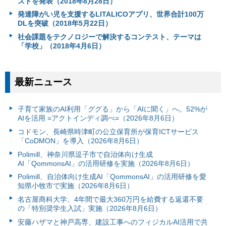
ストを発表（2018年8月28日）
発達障がい児を支援するLITALICOアプリ、世界合計100万
DLを突破（2018年5月22日）
社会課題をテクノロジーで解決するコンテスト、テーマは
「学校」（2018年4月6日）
最新ニュース
子育て家族のAI利用「ググる」から「AIに聞く」へ。52%が
AIを活用 =アクトインディ調べ=（2026年8月6日）
コドモン、長崎県時津町の公立保育所が保育ICTサービス
「CoDMON」を導入（2026年8月6日）
Polimill、神奈川県逗子市で自治体向け生成
AI「QommonsAI」の活用研修を実施（2026年8月6日）
Polimill、自治体向け生成AI「QommonsAI」の活用研修を愛
知県小牧市で実施（2026年8月6日）
名古屋商科大学、4年間で最大360万円を給費する返還不要
の「特別奨学生入試」実施（2026年8月6日）
安藤ハザマと神戸高専、建設工事へのフィジカルAI活用で共