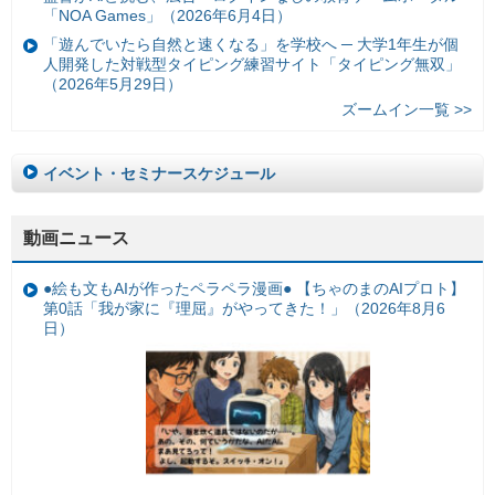
「NOA Games」（2026年6月4日）
「遊んでいたら自然と速くなる」を学校へ ─ 大学1年生が個
人開発した対戦型タイピング練習サイト「タイピング無双」
（2026年5月29日）
ズームイン一覧 >>
イベント・セミナースケジュール
動画ニュース
●絵も文もAIが作ったペラペラ漫画● 【ちゃのまのAIプロト】
第0話「我が家に『理屈』がやってきた！」（2026年8月6
日）