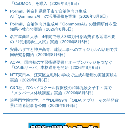
「CoDMON」を導入（2026年8月6日）
Polimill、神奈川県逗子市で自治体向け生成
AI「QommonsAI」の活用研修を実施（2026年8月6日）
Polimill、自治体向け生成AI「QommonsAI」の活用研修を愛
知県小牧市で実施（2026年8月6日）
名古屋商科大学、4年間で最大360万円を給費する返還不要
の「特別奨学生入試」実施（2026年8月6日）
安藤ハザマと神戸高専、建設工事へのフィジカルAI活用で共
同研究を開始（2026年8月6日）
ACPA、国内初の学習指導要領とオープンバッジをつなぐ
「CASEサーバ」本格運用を開始（2026年8月6日）
NTT東日本、江東区立毛利小学校で生成AI活用の実証実験を
実施（2026年8月6日）
C&R社、DXハイスクール採択校の和洋九段女子中・高で
「メタバース体験講座」実施（2026年8月6日）
追手門学院大学、全学DL率99％「OIDAIアプリ」その開発背
景に迫る記事を公開（2026年8月6日）