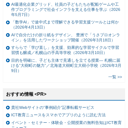
AI最適化企業グリッド、社員の子どもたちが配船ゲームや工
作プログラミングで社会インフラを支える仕事を学ぶ（2026
年5月7日）
「数学AI」で途中式まで理解できる学習支援ツールとは何か
（2026年4月13日）
AIで自分だけの折り紙をデザイン、 豊洲で「うさプロオンラ
イン」を活用したワークショップ開催（2026年3月18日）
すららで「学び直し」を支援、効果的な学習サイクルで学習
習慣も醸成／札幌山の手高等学校（2026年3月10日）
目的を明確に、子ども主体で見通しを立てる授業— 札幌に届
ける“大樹町の魅力”／北海道大樹町立大樹小学校（2026年3月
9日）
一覧 >>
おすすめ情報 <PR>
貴社Webサイトの“事例紹介”記事転載サービス
ICT教育ニュースをスマホでアプリのように読む方法
イベント・セミナー・体験会・公開授業の無料告知はICT教育
ニュース