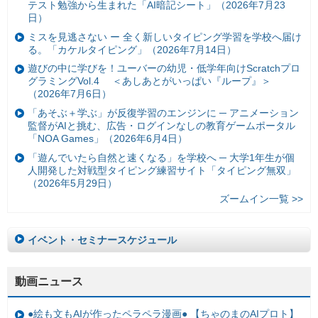
テスト勉強から生まれた「AI暗記シート」（2026年7月23
日）
ミスを見逃さない ー 全く新しいタイピング学習を学校へ届け
る。「カケルタイピング」（2026年7月14日）
遊びの中に学びを！ユーバーの幼児・低学年向けScratchプロ
グラミングVol.4 ＜あしあとがいっぱい『ループ』＞
（2026年7月6日）
「あそぶ＋学ぶ」が反復学習のエンジンに ─ アニメーション
監督がAIと挑む、広告・ログインなしの教育ゲームポータル
「NOA Games」（2026年6月4日）
「遊んでいたら自然と速くなる」を学校へ ─ 大学1年生が個
人開発した対戦型タイピング練習サイト「タイピング無双」
（2026年5月29日）
ズームイン一覧 >>
イベント・セミナースケジュール
動画ニュース
●絵も文もAIが作ったペラペラ漫画● 【ちゃのまのAIプロト】