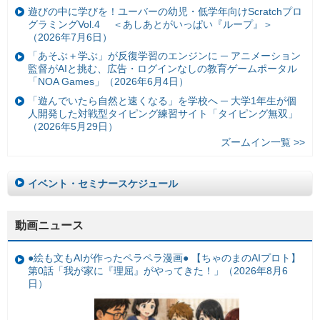
遊びの中に学びを！ユーバーの幼児・低学年向けScratchプロ
グラミングVol.4 ＜あしあとがいっぱい『ループ』＞
（2026年7月6日）
「あそぶ＋学ぶ」が反復学習のエンジンに ─ アニメーション
監督がAIと挑む、広告・ログインなしの教育ゲームポータル
「NOA Games」（2026年6月4日）
「遊んでいたら自然と速くなる」を学校へ ─ 大学1年生が個
人開発した対戦型タイピング練習サイト「タイピング無双」
（2026年5月29日）
ズームイン一覧 >>
イベント・セミナースケジュール
動画ニュース
●絵も文もAIが作ったペラペラ漫画● 【ちゃのまのAIプロト】
第0話「我が家に『理屈』がやってきた！」（2026年8月6
日）