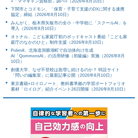
=「ママキャン資格部」調べ=（2026年8月10日）
下関市とコドモン、「保育・子育て支援のDXに関する連携
協定」締結（2026年8月10日）
みんがく、栃木県矢板市の全小・中学校に「スクールAI」を
導入（2026年8月10日）
オトナル、こども家庭庁初のポッドキャスト番組『こども家
庭庁のなかのひと』制作支援（2026年8月10日）
Polimill、北海道洞爺湖町で自治体向け生成
AI「QommonsAI」の活用研修（初級編）実施（2026年8月
10日）
創価大学、なぜ不登校は急増し続けるのか？ 特設サイト
「問いの編集室」に最新記事公開（2026年8月10日）
東京書籍×ロイロノート、教科書準拠の学習ポートフォリオ
素材「ロイログ」紹介イベント26日開催（2026年8月10日）