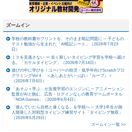
ズームイン
学校の教科書やプリントを、そのまま暗記問題に ─ 子どもの
テスト勉強から生まれた「AI暗記シート」（2026年7月23
日）
ミスを見逃さない ー 全く新しいタイピング学習を学校へ届け
る。「カケルタイピング」（2026年7月14日）
遊びの中に学びを！ユーバーの幼児・低学年向けScratchプロ
グラミングVol.4 ＜あしあとがいっぱい『ループ』＞
（2026年7月6日）
「あそぶ＋学ぶ」が反復学習のエンジンに ─ アニメーション
監督がAIと挑む、広告・ログインなしの教育ゲームポータル
「NOA Games」（2026年6月4日）
「遊んでいたら自然と速くなる」を学校へ ─ 大学1年生が個
人開発した対戦型タイピング練習サイト「タイピング無双」
（2026年5月29日）
ズームイン一覧 >>