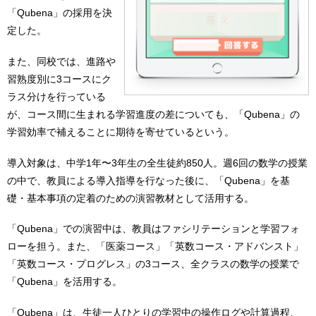
「Qubena」の採用を決
定した。
また、同校では、進路や
習熟度別に3コースにク
ラス分けを行っている
が、コース間に生まれる学習進度の差についても、「Qubena」の
学習効率で補えることに期待を寄せているという。
導入対象は、中学1年〜3年生の全生徒約850人。週6回の数学の授業
の中で、教員による導入指導を行なった後に、「Qubena」を基
礎・基本事項の定着のための演習教材として活用する。
「Qubena」での演習中は、教員はファシリテーションと学習フォ
ローを担う。また、「医薬コース」「英数コース・アドバンスト」
「英数コース・プログレス」の3コース、全クラスの数学の授業で
「Qubena」を活用する。
「Qubena」は、生徒一人ひとりの学習中の操作ログや計算過程、