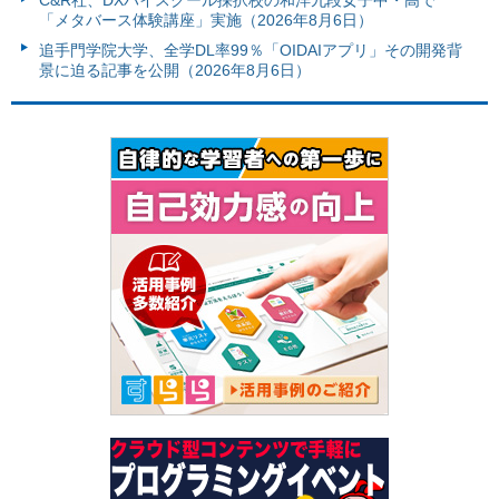
C&R社、DXハイスクール採択校の和洋九段女子中・高で
「メタバース体験講座」実施（2026年8月6日）
追手門学院大学、全学DL率99％「OIDAIアプリ」その開発背
景に迫る記事を公開（2026年8月6日）