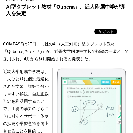
AI型タブレット教材「Qubena」、近大附属中学が導
入を決定
COMPASSは27日、同社のAI（人工知能）型タブレット教材
「Qubena(キュビナ)」が、近畿大学附属中学校で指導の一環として
採用され、4月から利用開始されると発表した。
近畿大学附属中学校は、
一人ひとりに個別最適化
された学習、詳細で分か
りやすい解説、自動正誤
判定を利活用すること
で、生徒の学力のばらつ
きに対するサポート体制
の拡充や学習意欲を向上
させることを目的に、