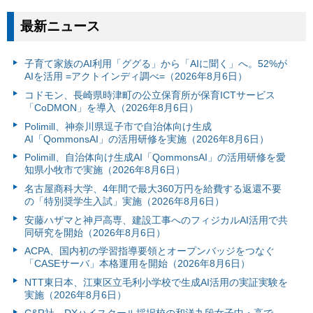
最新ニュース
子育て家族のAI利用「ググる」から「AIに聞く」へ。52%が
AIを活用 =アクトインディ調べ=（2026年8月6日）
コドモン、長崎県時津町の公立保育所が保育ICTサービス
「CoDMON」を導入（2026年8月6日）
Polimill、神奈川県逗子市で自治体向け生成
AI「QommonsAI」の活用研修を実施（2026年8月6日）
Polimill、自治体向け生成AI「QommonsAI」の活用研修を愛
知県小牧市で実施（2026年8月6日）
名古屋商科大学、4年間で最大360万円を給費する返還不要
の「特別奨学生入試」実施（2026年8月6日）
安藤ハザマと神戸高専、建設工事へのフィジカルAI活用で共
同研究を開始（2026年8月6日）
ACPA、国内初の学習指導要領とオープンバッジをつなぐ
「CASEサーバ」本格運用を開始（2026年8月6日）
NTT東日本、江東区立毛利小学校で生成AI活用の実証実験を
実施（2026年8月6日）