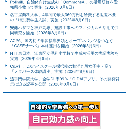
Polimill、自治体向け生成AI「QommonsAI」の活用研修を愛
知県小牧市で実施（2026年8月6日）
名古屋商科大学、4年間で最大360万円を給費する返還不要
の「特別奨学生入試」実施（2026年8月6日）
安藤ハザマと神戸高専、建設工事へのフィジカルAI活用で共
同研究を開始（2026年8月6日）
ACPA、国内初の学習指導要領とオープンバッジをつなぐ
「CASEサーバ」本格運用を開始（2026年8月6日）
NTT東日本、江東区立毛利小学校で生成AI活用の実証実験を
実施（2026年8月6日）
C&R社、DXハイスクール採択校の和洋九段女子中・高で
「メタバース体験講座」実施（2026年8月6日）
追手門学院大学、全学DL率99％「OIDAIアプリ」その開発背
景に迫る記事を公開（2026年8月6日）