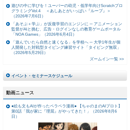
遊びの中に学びを！ユーバーの幼児・低学年向けScratchプロ
グラミングVol.4 ＜あしあとがいっぱい『ループ』＞
（2026年7月6日）
「あそぶ＋学ぶ」が反復学習のエンジンに ─ アニメーション
監督がAIと挑む、広告・ログインなしの教育ゲームポータル
「NOA Games」（2026年6月4日）
「遊んでいたら自然と速くなる」を学校へ ─ 大学1年生が個
人開発した対戦型タイピング練習サイト「タイピング無双」
（2026年5月29日）
ズームイン一覧 >>
イベント・セミナースケジュール
動画ニュース
●絵も文もAIが作ったペラペラ漫画● 【ちゃのまのAIプロト】
第0話「我が家に『理屈』がやってきた！」（2026年8月6
日）