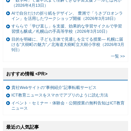
「数学AI」で途中式まで理解できる学習支援ツールとは何か
（2026年4月13日）
AIで自分だけの折り紙をデザイン、 豊洲で「うさプロオンラ
イン」を活用したワークショップ開催（2026年3月18日）
すららで「学び直し」を支援、効果的な学習サイクルで学習
習慣も醸成／札幌山の手高等学校（2026年3月10日）
目的を明確に、子ども主体で見通しを立てる授業— 札幌に届
ける“大樹町の魅力”／北海道大樹町立大樹小学校（2026年3月
9日）
一覧 >>
おすすめ情報 <PR>
貴社Webサイトの“事例紹介”記事転載サービス
ICT教育ニュースをスマホでアプリのように読む方法
イベント・セミナー・体験会・公開授業の無料告知はICT教育
ニュース
最近の人気記事