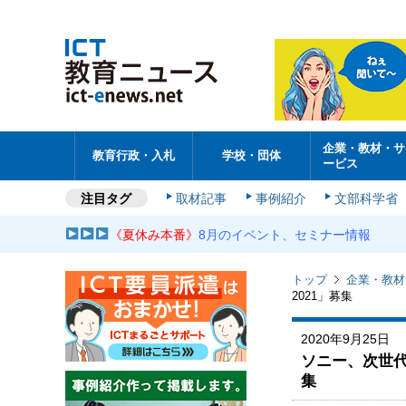
企業・教材・サ
教育行政・入札
学校・団体
ービス
注目タグ
取材記事
事例紹介
文部科学省
《夏休み本番》
8月のイベント、セミナー情報
トップ
企業・教材
2021」募集
2020年9月25日
ソニー、次世代ク
集