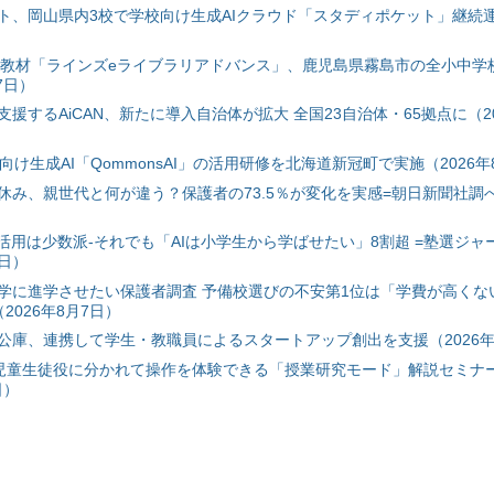
ト、岡山県内3校で学校向け生成AIクラウド「スタディポケット」継続運用
搭載教材「ラインズeライブラリアドバンス」、鹿児島県霧島市の全小中学
7日）
援するAiCAN、新たに導入自治体が拡大 全国23自治体・65拠点に（20
自治体向け生成AI「QommonsAI」の活用研修を北海道新冠町で実施（2026年
み、親世代と何が違う？保護者の73.5％が変化を実感=朝日新聞社調べ=
I活用は少数派-それでも「AIは小学生から学ばせたい」8割超 =塾選ジャ
7日）
学に進学させたい保護者調査 予備校選びの不安第1位は「学費が高くな
2026年8月7日）
公庫、連携して学生・教職員によるスタートアップ創出を支援（2026年
と児童生徒役に分かれて操作を体験できる「授業研究モード」解説セミナー
日）