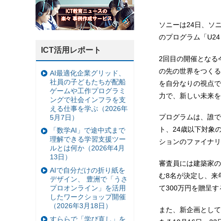
ソニーは24日、ソ
のプログラム「U24 
ICT活用レポート
2回目の開催となる今回
の先の世界をつくる
AI最適化企業グリッド、
社員の子どもたちが配船
を自分なりの視点で
ゲームや工作プログラミ
力で、新しい未来を
ングで社会インフラを支
える仕事を学ぶ（2026年
プログラムは、誰で
5月7日）
ト、24歳以下対象
「数学AI」で途中式まで
理解できる学習支援ツー
ションのファイナリ
ルとは何か（2026年4月
13日）
審査員には建築家の
AIで自分だけの折り紙を
む8名が決定し、来
デザイン、 豊洲で「うさ
プロオンライン」を活用
て300万円を贈呈す
したワークショップ開催
（2026年3月18日）
また、新企画として「
すららで「学び直し」を