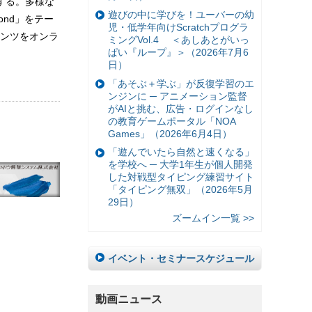
する。多様な
遊びの中に学びを！ユーバーの幼
ond」をテー
児・低学年向けScratchプログラ
ンツをオンラ
ミングVol.4 ＜あしあとがいっ
ぱい『ループ』＞（2026年7月6
日）
「あそぶ＋学ぶ」が反復学習のエ
ンジンに ─ アニメーション監督
がAIと挑む、広告・ログインなし
の教育ゲームポータル「NOA
Games」（2026年6月4日）
「遊んでいたら自然と速くなる」
を学校へ ─ 大学1年生が個人開発
した対戦型タイピング練習サイト
「タイピング無双」（2026年5月
29日）
ズームイン一覧 >>
イベント・セミナースケジュール
動画ニュース