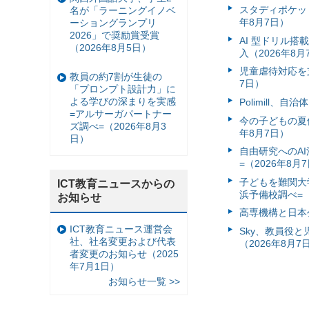
スタディポケッ
名が「ラーニングイノベ
年8月7日）
ーショングランプリ
2026」で奨励賞受賞
AI 型ドリル
（2026年8月5日）
入（2026年8月
児童虐待対応を支
教員の約7割が生徒の
7日）
「プロンプト設計力」に
よる学びの深まりを実感
Polimill、
=アルサーガパートナー
今の子どもの夏休
ズ調べ=（2026年8月3
年8月7日）
日）
自由研究へのA
=（2026年8月
子どもを難関大
ICT教育ニュースからの
浜予備校調べ=（
お知らせ
高専機構と日本
ICT教育ニュース運営会
Sky、教員役
社、社名変更および代表
（2026年8月7
者変更のお知らせ（2025
年7月1日）
お知らせ一覧 >>