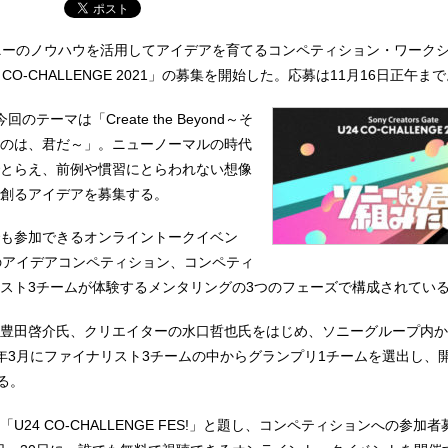
ニーのノウハウを活用してアイデアを育てるコンペティション・ワーク
CO-CHALLENGE 2021」の募集を開始した。応募は11月16日正午ま
のテーマは「Create the Beyond～そ
のは、君だ～」。ニューノーマルの時代
とらえ、前例や慣習にとらわれない想像
創るアイデアを募集する。
も参加できるオンライントークイベン
のアイデアコンペティション、コンペティ
スト3チームが体験するメンタリングの3つのフェーズで構成されてい
豊田啓介氏、クリエイターの水口哲也氏をはじめ、ソニーグループ内か
年3月にファイナリスト3チームの中からグランプリ1チームを選出し、
る。
U24 CO-CHALLENGE FES!」と題し、コンペティションへの参加