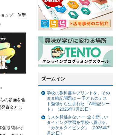
ショップ一体型
で。
ズームイン
る。
学校の教科書やプリントを、その
まま暗記問題に ─ 子どものテス
らの参画を含
ト勉強から生まれた「AI暗記シー
開発資金とし
ト」（2026年7月23日）
ミスを見逃さない ー 全く新しい
タイピング学習を学校へ届ける。
「カケルタイピング」（2026年7
者募集期間中で
月14日）