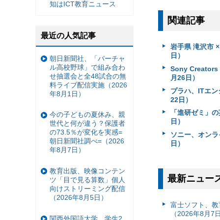
知はICT教育ニュース
関連記事
最近の人気記事
岩手県 滝沢市 × D
日）
朝日新聞社、「バーチャ
ル高校野球」で組み合わ
Sony Creat
せ抽選会と全48試合の無
月26日）
料ライブ配信実施（2026
プラハ、ITエン
年8月1日）
22日）
「進研ゼミ」の英語
今の子どもの夏休み、親
日）
世代と何が違う？保護者
の73.5％が変化を実感=
ソニー、オンライン
朝日新聞社調べ=（2026
日）
年8月7日）
教育出版、映像コンテン
最新ニュー
ツ「目で見る算数」個人
向けストリーミング配信
（2026年8月5日）
富⼠ソフト、教
（2026年8月7
関西外国語大学、学生2