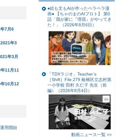
●絵も文もAIが作ったペラペラ漫
画● 【ちゃのまのAIプロト】 第0
話「我が家に『理屈』がやってき
た！」（2026年8月6日）
1年7月6
2021年3
021年3月
年11月11
「TDXラジオ」Teacher’s
［Shift］File.279 板橋区立志村第
年10月12
一小学校 田村 久仁子 先生（前
編）（2026年8月4日）
の運用開始
動画ニュース一覧 >>