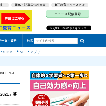
料）
媒体・記事広告料金表
ICT教育ニュースとは
ニュース配信登録
検索
データ・資料
STEM
AI
アプリ
LLENGE
2021」募