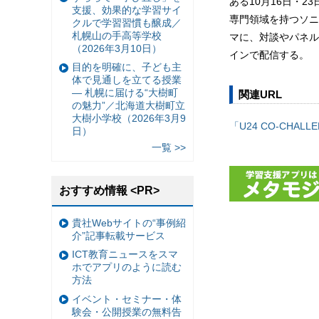
ある10月16日・
支援、効果的な学習サイ
専門領域を持つソニー
クルで学習習慣も醸成／
札幌山の手高等学校
マに、対談やパネル
（2026年3月10日）
インで配信する。
目的を明確に、子ども主
体で見通しを立てる授業
— 札幌に届ける“大樹町
関連URL
の魅力”／北海道大樹町立
大樹小学校（2026年3月9
「U24 CO-CHALLE
日）
一覧 >>
おすすめ情報 <PR>
貴社Webサイトの“事例紹
介”記事転載サービス
ICT教育ニュースをスマ
ホでアプリのように読む
方法
イベント・セミナー・体
験会・公開授業の無料告