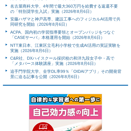
名古屋商科大学、4年間で最大360万円を給費する返還不要
の「特別奨学生入試」実施（2026年8月6日）
安藤ハザマと神戸高専、建設工事へのフィジカルAI活用で共
同研究を開始（2026年8月6日）
ACPA、国内初の学習指導要領とオープンバッジをつなぐ
「CASEサーバ」本格運用を開始（2026年8月6日）
NTT東日本、江東区立毛利小学校で生成AI活用の実証実験を
実施（2026年8月6日）
C&R社、DXハイスクール採択校の和洋九段女子中・高で
「メタバース体験講座」実施（2026年8月6日）
追手門学院大学、全学DL率99％「OIDAIアプリ」その開発背
景に迫る記事を公開（2026年8月6日）