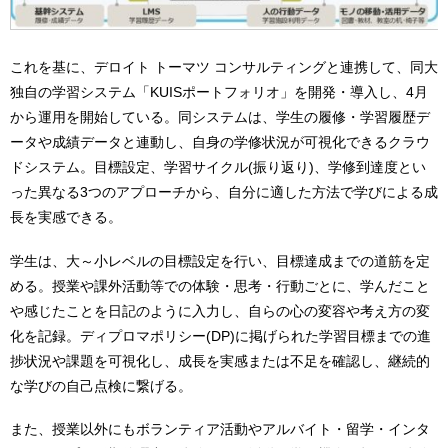
これを基に、デロイト トーマツ コンサルティングと連携して、同大
独自の学習システム「KUISポートフォリオ」を開発・導入し、4月
から運用を開始している。同システムは、学生の履修・学習履歴デ
ータや成績データと連動し、自身の学修状況が可視化できるクラウ
ドシステム。目標設定、学習サイクル(振り返り)、学修到達度とい
った異なる3つのアプローチから、自分に適した方法で学びによる成
長を実感できる。
学生は、大～小レベルの目標設定を行い、目標達成までの道筋を定
める。授業や課外活動等での体験・思考・行動ごとに、学んだこと
や感じたことを日記のように入力し、自らの心の変容や考え方の変
化を記録。ディプロマポリシー(DP)に掲げられた学習目標までの進
捗状況や課題を可視化し、成長を実感または不足を確認し、継続的
な学びの自己点検に繋げる。
また、授業以外にもボランティア活動やアルバイト・留学・インタ