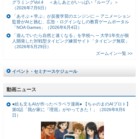
グラミングVol.4 ＜あしあとがいっぱい『ループ』＞
（2026年7月6日）
「あそぶ＋学ぶ」が反復学習のエンジンに ─ アニメーション
監督がAIと挑む、広告・ログインなしの教育ゲームポータル
「NOA Games」（2026年6月4日）
「遊んでいたら自然と速くなる」を学校へ ─ 大学1年生が個
人開発した対戦型タイピング練習サイト「タイピング無双」
（2026年5月29日）
ズームイン一覧 >>
イベント・セミナースケジュール
動画ニュース
●絵も文もAIが作ったペラペラ漫画● 【ちゃのまのAIプロト】
第0話「我が家に『理屈』がやってきた！」（2026年8月6
日）