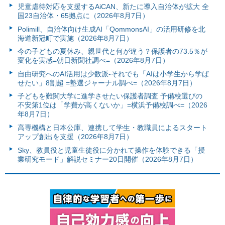
児童虐待対応を支援するAiCAN、新たに導入自治体が拡大 全
国23自治体・65拠点に（2026年8月7日）
Polimill、自治体向け生成AI「QommonsAI」の活用研修を北
海道新冠町で実施（2026年8月7日）
今の子どもの夏休み、親世代と何が違う？保護者の73.5％が
変化を実感=朝日新聞社調べ=（2026年8月7日）
自由研究へのAI活用は少数派-それでも「AIは小学生から学ば
せたい」8割超 =塾選ジャーナル調べ=（2026年8月7日）
子どもを難関大学に進学させたい保護者調査 予備校選びの
不安第1位は「学費が高くないか」=横浜予備校調べ=（2026
年8月7日）
高専機構と日本公庫、連携して学生・教職員によるスタート
アップ創出を支援（2026年8月7日）
Sky、教員役と児童生徒役に分かれて操作を体験できる「授
業研究モード」解説セミナー20日開催（2026年8月7日）