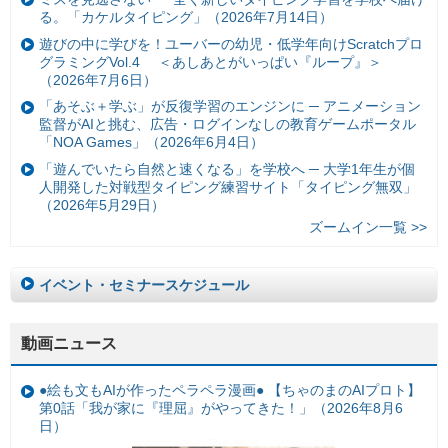
る。「カケルタイピング」（2026年7月14日）
遊びの中に学びを！ユーバーの幼児・低学年向けScratchプロ
グラミングVol.4 ＜あしあとがいっぱい『ループ』＞
（2026年7月6日）
「あそぶ＋学ぶ」が反復学習のエンジンに ─ アニメーション
監督がAIと挑む、広告・ログインなしの教育ゲームポータル
「NOA Games」（2026年6月4日）
「遊んでいたら自然と速くなる」を学校へ ─ 大学1年生が個
人開発した対戦型タイピング練習サイト「タイピング無双」
（2026年5月29日）
ズームイン一覧 >>
イベント・セミナースケジュール
動画ニュース
●絵も文もAIが作ったペラペラ漫画● 【ちゃのまのAIプロト】
第0話「我が家に『理屈』がやってきた！」（2026年8月6
日）