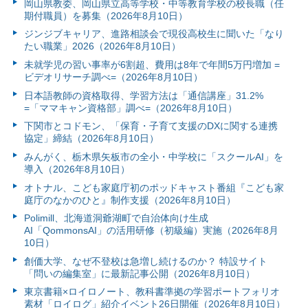
岡山県教委、岡山県立高等学校・中等教育学校の校長職（任
期付職員）を募集（2026年8月10日）
ジンジブキャリア、進路相談会で現役高校生に聞いた「なり
たい職業」2026（2026年8月10日）
未就学児の習い事率が6割超、費用は8年で年間5万円増加 =
ビデオリサーチ調べ=（2026年8月10日）
日本語教師の資格取得、学習方法は「通信講座」31.2%
=「ママキャン資格部」調べ=（2026年8月10日）
下関市とコドモン、「保育・子育て支援のDXに関する連携
協定」締結（2026年8月10日）
みんがく、栃木県矢板市の全小・中学校に「スクールAI」を
導入（2026年8月10日）
オトナル、こども家庭庁初のポッドキャスト番組『こども家
庭庁のなかのひと』制作支援（2026年8月10日）
Polimill、北海道洞爺湖町で自治体向け生成
AI「QommonsAI」の活用研修（初級編）実施（2026年8月
10日）
創価大学、なぜ不登校は急増し続けるのか？ 特設サイト
「問いの編集室」に最新記事公開（2026年8月10日）
東京書籍×ロイロノート、教科書準拠の学習ポートフォリオ
素材「ロイログ」紹介イベント26日開催（2026年8月10日）