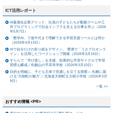
ICT活用レポート
AI最適化企業グリッド、社員の子どもたちが配船ゲームや工
作プログラミングで社会インフラを支える仕事を学ぶ（2026
年5月7日）
「数学AI」で途中式まで理解できる学習支援ツールとは何か
（2026年4月13日）
AIで自分だけの折り紙をデザイン、 豊洲で「うさプロオンラ
イン」を活用したワークショップ開催（2026年3月18日）
すららで「学び直し」を支援、効果的な学習サイクルで学習
習慣も醸成／札幌山の手高等学校（2026年3月10日）
目的を明確に、子ども主体で見通しを立てる授業— 札幌に届
ける“大樹町の魅力”／北海道大樹町立大樹小学校（2026年3月
9日）
一覧 >>
おすすめ情報 <PR>