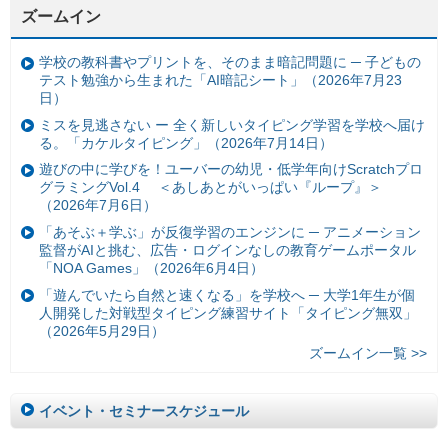
ズームイン
学校の教科書やプリントを、そのまま暗記問題に ─ 子どもの
テスト勉強から生まれた「AI暗記シート」（2026年7月23
日）
ミスを見逃さない ー 全く新しいタイピング学習を学校へ届け
る。「カケルタイピング」（2026年7月14日）
遊びの中に学びを！ユーバーの幼児・低学年向けScratchプロ
グラミングVol.4 ＜あしあとがいっぱい『ループ』＞
（2026年7月6日）
「あそぶ＋学ぶ」が反復学習のエンジンに ─ アニメーション
監督がAIと挑む、広告・ログインなしの教育ゲームポータル
「NOA Games」（2026年6月4日）
「遊んでいたら自然と速くなる」を学校へ ─ 大学1年生が個
人開発した対戦型タイピング練習サイト「タイピング無双」
（2026年5月29日）
ズームイン一覧 >>
イベント・セミナースケジュール