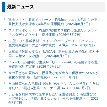
最新ニュース
富⼠ソフト、教育メタバース「FAMcampus」を活用した不
登校支援が大府市で4年目の運用開始（2026年8月7日）
スタディポケット、岡山県内3校で学校向け生成AIクラウド
「スタディポケット」継続運用（2026年8月7日）
AI 型ドリル搭載教材「ラインズeライブラリアドバンス」、
鹿児島県霧島市の全小中学校に一斉導入（2026年8月7日）
児童虐待対応を支援するAiCAN、新たに導入自治体が拡大 全
国23自治体・65拠点に（2026年8月7日）
Polimill、自治体向け生成AI「QommonsAI」の活用研修を北
海道新冠町で実施（2026年8月7日）
今の子どもの夏休み、親世代と何が違う？保護者の73.5％が
変化を実感=朝日新聞社調べ=（2026年8月7日）
自由研究へのAI活用は少数派-それでも「AIは小学生から学ば
せたい」8割超 =塾選ジャーナル調べ=（2026年8月7日）
子どもを難関大学に進学させたい保護者調査 予備校選びの
不安第1位は「学費が高くないか」=横浜予備校調べ=（2026
年8月7日）