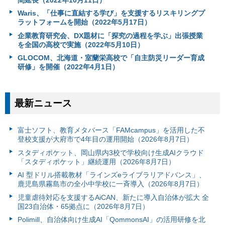
Waris、「仕事に直結する学び」を支援するリスキリングプ
ラットフォームを開始（2022年5月17日）
企業教育研究会、DX題材に「探究の過程を学ぶ」出張授業
を全国の高校で実施（2022年5月10日）
GLOCOM、北海道・室蘭栄高校で「自主防災リーダー育成
研修」を開催（2022年4月1日）
最新ニュース
富⼠ソフト、教育メタバース「FAMcampus」を活用した不
登校支援が大府市で4年目の運用開始（2026年8月7日）
スタディポケット、岡山県内3校で学校向け生成AIクラウド
「スタディポケット」継続運用（2026年8月7日）
AI 型ドリル搭載教材「ラインズeライブラリアドバンス」、
鹿児島県霧島市の全小中学校に一斉導入（2026年8月7日）
児童虐待対応を支援するAiCAN、新たに導入自治体が拡大 全
国23自治体・65拠点に（2026年8月7日）
Polimill、自治体向け生成AI「QommonsAI」の活用研修を北