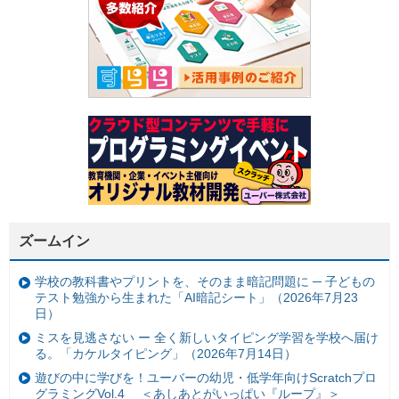
ズームイン
学校の教科書やプリントを、そのまま暗記問題に ─ 子どもの
テスト勉強から生まれた「AI暗記シート」（2026年7月23
日）
ミスを見逃さない ー 全く新しいタイピング学習を学校へ届け
る。「カケルタイピング」（2026年7月14日）
遊びの中に学びを！ユーバーの幼児・低学年向けScratchプロ
グラミングVol.4 ＜あしあとがいっぱい『ループ』＞