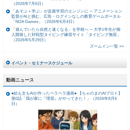
（2026年7月6日）
「あそぶ＋学ぶ」が反復学習のエンジンに ─ アニメーション
監督がAIと挑む、広告・ログインなしの教育ゲームポータル
「NOA Games」（2026年6月4日）
「遊んでいたら自然と速くなる」を学校へ ─ 大学1年生が個
人開発した対戦型タイピング練習サイト「タイピング無双」
（2026年5月29日）
ズームイン一覧 >>
イベント・セミナースケジュール
動画ニュース
●絵も文もAIが作ったペラペラ漫画● 【ちゃのまのAIプロト】
第0話「我が家に『理屈』がやってきた！」（2026年8月6
日）