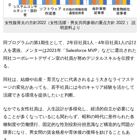
女性版骨太の方針2022（女性活躍・男女共同参画の重点方針 2022 ） 説
明資料より
同プログラムの第1期生として、2年目社員1人・4年目社員1人の計2
人を選抜。メンターは2021年「Salesforce MVP」などに選出された
同社コーポレートデザイン室の社員が努めデジタルスキルを伝授す
る。
同社は、結婚や出産・育児などに代表されるよう大きなライフステ
ージの変化があっても、若手社員には今のキャリア経験を活かして
活躍できる環境を提供したいと判断。
なかでも女性社員は、人生設計が多様化し、経済的自立が必要にな
ることが多くなっているにも関わらず、昭和の時代に形作られた各
種制度や労働慣⾏、固定的な性別役割分担意識など構造的な問題が
障害になり、男⼥間の賃⾦格差や育休後の復帰を妨げることもあ