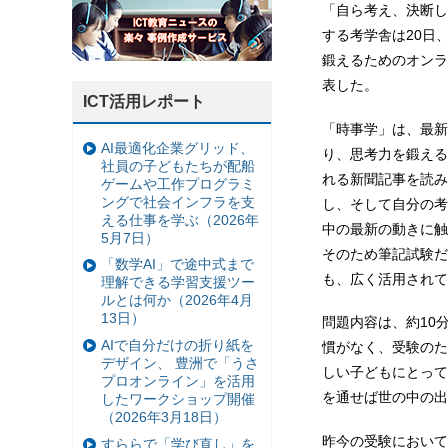
「自ら考え、決断し
する考学舎は20日
鍛えるためのオンラ
表した。
ICT活用レポート
「時事学」は、最新
AI最適化企業グリッド、
り、思考力を鍛える
社員の子どもたちが配船
れる新聞記事を読み
ゲームや工作プログラミ
ングで社会インフラを支
し、そして自分の考
える仕事を学ぶ（2026年
中の最新の動きに触
5月7日）
そのため筆記試験だ
「数学AI」で途中式まで
も、広く活用されて
理解できる学習支援ツー
ルとは何か（2026年4月
13日）
問題内容は、約10
AIで自分だけの折り紙を
慣がなく、受験のた
デザイン、 豊洲で「うさ
しい子どもにとって
プロオンライン」を活用
を通せば世の中の出
したワークショップ開催
（2026年3月18日）
昨今の受験において
すららで「学び直し」を