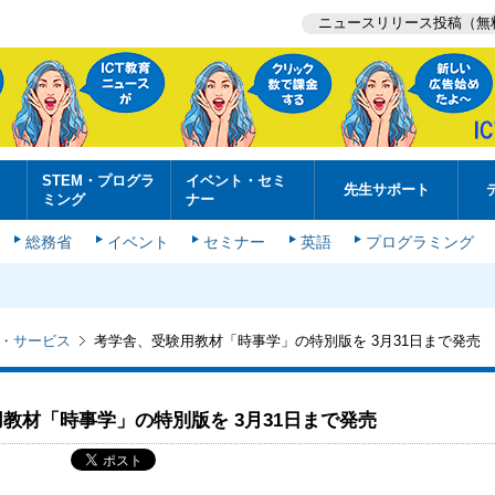
ニュースリリース投稿（無
STEM・プログラ
イベント・セミ
先生サポート
ミング
ナー
総務省
イベント
セミナー
英語
プログラミング
・サービス
考学舎、受験用教材「時事学」の特別版を 3月31日まで発売
教材「時事学」の特別版を 3月31日まで発売