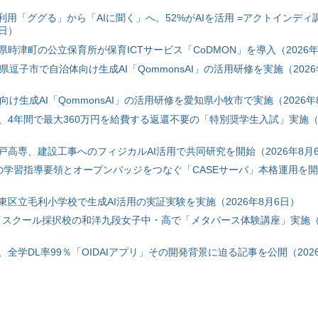
利用「ググる」から「AIに聞く」へ。52%がAIを活用 =アクトインディ
6日）
時津町の公立保育所が保育ICTサービス「CoDMON」を導入（2026年
神奈川県逗子市で自治体向け生成AI「QommonsAI」の活用研修を実施（2026
自治体向け生成AI「QommonsAI」の活用研修を愛知県小牧市で実施（2026年
、4年間で最大360万円を給費する返還不要の「特別奨学生入試」実施（2
戸高専、建設工事へのフィジカルAI活用で共同研究を開始（2026年8月
初の学習指導要領とオープンバッジをつなぐ「CASEサーバ」本格運用を開始
東区立毛利小学校で生成AI活用の実証実験を実施（2026年8月6日）
ハイスクール採択校の和洋九段女子中・高で「メタバース体験講座」実施（2
全学DL率99％「OIDAIアプリ」その開発背景に迫る記事を公開（2026