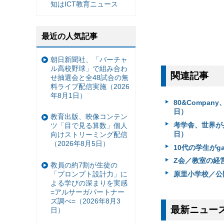
知はICT教育ニュース
最近の人気記事
朝日新聞社、「バーチャ
ル高校野球」で組み合わ
関連記事
せ抽選会と全48試合の無
料ライブ配信実施（2026
年8月1日）
80&Compa
日）
教育出版、映像コンテン
考学舎、世界が身
ツ「目で見る算数」個人
日）
向けストリーミング配信
（2026年8月5日）
10代の学生がg
Z会／教室の経
教員の約7割が生徒の
「プロンプト設計力」に
原里小学校／公開
よる学びの深まりを実感
=アルサーガパートナー
ズ調べ=（2026年8月3
最新ニュー
日）