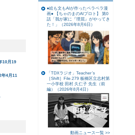
●絵も文もAIが作ったペラペラ漫
画● 【ちゃのまのAIプロト】 第0
話「我が家に『理屈』がやってき
た！」（2026年8月6日）
10月19
「TDXラジオ」Teacher’s
年4月11
［Shift］File.279 板橋区立志村第
一小学校 田村 久仁子 先生（前
編）（2026年8月4日）
）
動画ニュース一覧 >>