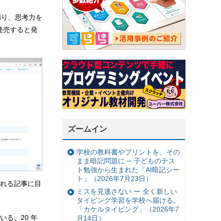
知り、思考力を
発売すると発
ズームイン
学校の教科書やプリントを、その
まま暗記問題に ─ 子どものテス
ト勉強から生まれた「AI暗記シー
ト」（2026年7月23日）
れる記事に目
ミスを見逃さない ー 全く新しい
タイピング学習を学校へ届ける。
「カケルタイピング」（2026年7
る。20 年
月14日）