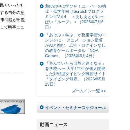
民といった社
遊びの中に学びを！ユーバーの幼
児・低学年向けScratchプログラ
する自分の意
ミングVol.4 ＜あしあとがいっ
時事問題が出題
ぱい『ループ』＞（2026年7月6
日）
して時事ニュ
「あそぶ＋学ぶ」が反復学習のエ
ンジンに ─ アニメーション監督
がAIと挑む、広告・ログインなし
の教育ゲームポータル「NOA
Games」（2026年6月4日）
「遊んでいたら自然と速くなる」
を学校へ ─ 大学1年生が個人開発
した対戦型タイピング練習サイト
「タイピング無双」（2026年5月
29日）
ズームイン一覧 >>
イベント・セミナースケジュール
動画ニュース