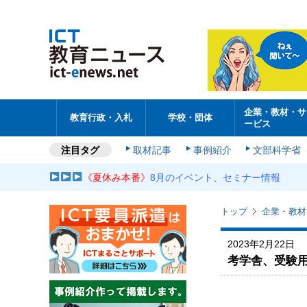
企業・教材・サ
教育行政・入札
学校・団体
ービス
注目タグ
取材記事
事例紹介
文部科学省
《夏休み本番》
8月のイベント、セミナー情報
トップ
企業・教材
2023年2月22日
考学舎、受験用