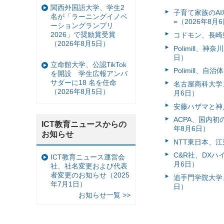
関西外国語大学、学生2
子育て家族のAI
名が「ラーニングイノベ
=（2026年8月
ーショングランプリ
2026」で奨励賞受賞
コドモン、長崎県
（2026年8月5日）
Polimill、
日）
立命館大学、公認TikTok
Polimill、
を開設 学生広報アンバ
サダーに18 名を任命
名古屋商科大学
（2026年8月5日）
月6日）
安藤ハザマと神
ACPA、国内
ICT教育ニュースからの
年8月6日）
お知らせ
NTT東日本、江
C&R社、DX
ICT教育ニュース運営会
月6日）
社、社名変更および代表
者変更のお知らせ（2025
追手門学院大学、
年7月1日）
日）
お知らせ一覧 >>