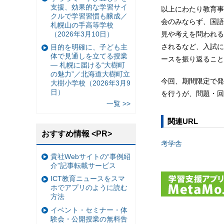
支援、効果的な学習サイ
以上にわたり教育事
クルで学習習慣も醸成／
会のみならず、国語
札幌山の手高等学校
（2026年3月10日）
見や考えを問われる
されるなど、入試に
目的を明確に、子ども主
体で見通しを立てる授業
ースを振り返ること
— 札幌に届ける“大樹町
の魅力”／北海道大樹町立
今回、期間限定で発
大樹小学校（2026年3月9
日）
を行うが、問題・回
一覧 >>
関連URL
おすすめ情報 <PR>
考学舎
貴社Webサイトの“事例紹
介”記事転載サービス
ICT教育ニュースをスマ
ホでアプリのように読む
方法
イベント・セミナー・体
験会・公開授業の無料告