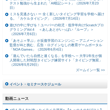
テスト勉強から生まれた「AI暗記シート」（2026年7月23
日）
ミスを見逃さない ー 全く新しいタイピング学習を学校へ届け
る。「カケルタイピング」（2026年7月14日）
遊びの中に学びを！ユーバーの幼児・低学年向けScratchプロ
グラミングVol.4 ＜あしあとがいっぱい『ループ』＞
（2026年7月6日）
「あそぶ＋学ぶ」が反復学習のエンジンに ─ アニメーション
監督がAIと挑む、広告・ログインなしの教育ゲームポータル
「NOA Games」（2026年6月4日）
「遊んでいたら自然と速くなる」を学校へ ─ 大学1年生が個
人開発した対戦型タイピング練習サイト「タイピング無双」
（2026年5月29日）
ズームイン一覧 >>
イベント・セミナースケジュール
動画ニュース
●絵も文もAIが作ったペラペラ漫画● 【ちゃのまのAIプロト】