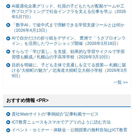
AI最適化企業グリッド、社員の子どもたちが配船ゲームや工
作プログラミングで社会インフラを支える仕事を学ぶ（2026
年5月7日）
「数学AI」で途中式まで理解できる学習支援ツールとは何か
（2026年4月13日）
AIで自分だけの折り紙をデザイン、 豊洲で「うさプロオンラ
イン」を活用したワークショップ開催（2026年3月18日）
すららで「学び直し」を支援、効果的な学習サイクルで学習
習慣も醸成／札幌山の手高等学校（2026年3月10日）
目的を明確に、子ども主体で見通しを立てる授業— 札幌に届
ける“大樹町の魅力”／北海道大樹町立大樹小学校（2026年3月
9日）
一覧 >>
おすすめ情報 <PR>
貴社Webサイトの“事例紹介”記事転載サービス
ICT教育ニュースをスマホでアプリのように読む方法
イベント・セミナー・体験会・公開授業の無料告知はICT教育