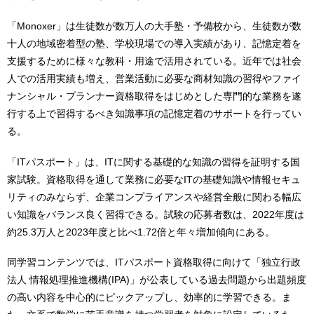
「Monoxer」は生徒数が数万人の大手塾・予備校から、生徒数が数
十人の地域密着型の塾、学校現場での導入実績があり、記憶定着を
支援するために様々な教科・用途で活用されている。近年では社会
人での活用実績も増え、営業活動に必要な商材知識の習得やファイ
ナンシャル・プランナー資格取得をはじめとした専門的な業務を遂
行する上で習得するべき知識事項の記憶定着のサポートを行ってい
る。
「ITパスポート」は、ITに関する基礎的な知識の習得を証明する国
家試験。資格取得を通して業務に必要なITの基礎知識や情報セキュ
リティのみならず、企業コンプライアンスや経営全般に関わる幅広
い知識をバランス良く習得できる。試験の応募者数は、2022年度は
約25.3万人と2023年度と比べ1.72倍と年々増加傾向にある。
同学習コンテンツでは、ITパスポート資格取得に向けて「独立行政
法人 情報処理推進機構(IPA)」が公表している過去問題から出題頻度
の高い内容を中心的にピックアップし、効率的に学習できる。ま