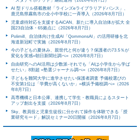
AI 型ドリル搭載教材「ラインズeライブラリアドバンス」、
鹿児島県霧島市の全小中学校に一斉導入（2026年8月7日）
児童虐待対応を支援するAiCAN、新たに導入自治体が拡大 全
国23自治体・65拠点に（2026年8月7日）
Polimill、自治体向け生成AI「QommonsAI」の活用研修を北
海道新冠町で実施（2026年8月7日）
今の子どもの夏休み、親世代と何が違う？保護者の73.5％が
変化を実感=朝日新聞社調べ=（2026年8月7日）
自由研究へのAI活用は少数派-それでも「AIは小学生から学ば
せたい」8割超 =塾選ジャーナル調べ=（2026年8月7日）
子どもを難関大学に進学させたい保護者調査 予備校選びの
不安第1位は「学費が高くないか」=横浜予備校調べ=（2026
年8月7日）
高専機構と日本公庫、連携して学生・教職員によるスタート
アップ創出を支援（2026年8月7日）
Sky、教員役と児童生徒役に分かれて操作を体験できる「授
業研究モード」解説セミナー20日開催（2026年8月7日）