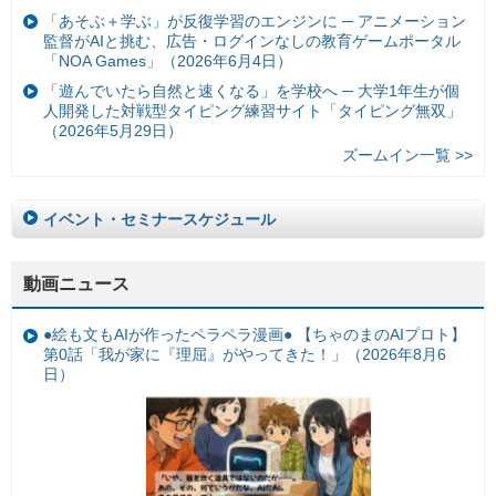
「あそぶ＋学ぶ」が反復学習のエンジンに ─ アニメーション
監督がAIと挑む、広告・ログインなしの教育ゲームポータル
「NOA Games」（2026年6月4日）
「遊んでいたら自然と速くなる」を学校へ ─ 大学1年生が個
人開発した対戦型タイピング練習サイト「タイピング無双」
（2026年5月29日）
ズームイン一覧 >>
イベント・セミナースケジュール
動画ニュース
●絵も文もAIが作ったペラペラ漫画● 【ちゃのまのAIプロト】
第0話「我が家に『理屈』がやってきた！」（2026年8月6
日）