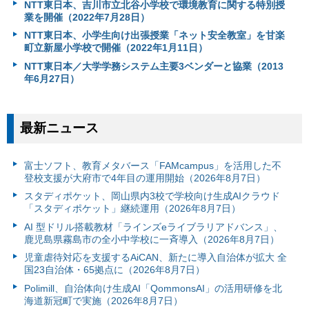
NTT東日本、吉川市立北谷小学校で環境教育に関する特別授
業を開催（2022年7月28日）
NTT東日本、小学生向け出張授業「ネット安全教室」を甘楽
町立新屋小学校で開催（2022年1月11日）
NTT東日本／大学学務システム主要3ベンダーと協業（2013
年6月27日）
最新ニュース
富⼠ソフト、教育メタバース「FAMcampus」を活用した不
登校支援が大府市で4年目の運用開始（2026年8月7日）
スタディポケット、岡山県内3校で学校向け生成AIクラウド
「スタディポケット」継続運用（2026年8月7日）
AI 型ドリル搭載教材「ラインズeライブラリアドバンス」、
鹿児島県霧島市の全小中学校に一斉導入（2026年8月7日）
児童虐待対応を支援するAiCAN、新たに導入自治体が拡大 全
国23自治体・65拠点に（2026年8月7日）
Polimill、自治体向け生成AI「QommonsAI」の活用研修を北
海道新冠町で実施（2026年8月7日）