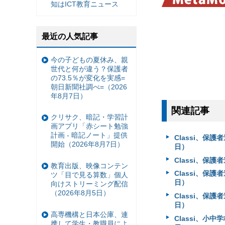
知はICT教育ニュース
最近の人気記事
今の子どもの夏休み、親
世代と何が違う？保護者
の73.5％が変化を実感=
朝日新聞社調べ=（2026
年8月7日）
関連記事
クリサク、暗記・学習計
画アプリ「赤シート勉強
計画 - 暗記ノート」提供
Classi、保
開始（2026年8月7日）
日）
Classi、保
教育出版、映像コンテン
Classi、保
ツ「目で見る算数」個人
日）
向けストリーミング配信
（2026年8月5日）
Classi、保
日）
高専機構と日本公庫、連
Classi、小中
携して学生・教職員によ