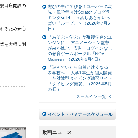
規口座開設の
遊びの中に学びを！ユーバーの幼
児・低学年向けScratchプログラ
ミングVol.4 ＜あしあとがいっ
ぱい『ループ』＞（2026年7月6
日）
れるため安心
「あそぶ＋学ぶ」が反復学習のエ
ンジンに ─ アニメーション監督
業を大幅に削
がAIと挑む、広告・ログインなし
の教育ゲームポータル「NOA
Games」（2026年6月4日）
「遊んでいたら自然と速くなる」
を学校へ ─ 大学1年生が個人開発
した対戦型タイピング練習サイト
「タイピング無双」（2026年5月
29日）
ズームイン一覧 >>
イベント・セミナースケジュール
動画ニュース