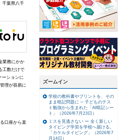
が、千葉県八千
金業務にかか
る工数だけで
ケーションに
ズームイン
、管理が容易に
学校の教科書やプリントを、その
まま暗記問題に ─ 子どものテス
ト勉強から生まれた「AI暗記シー
ト」（2026年7月23日）
ミスを見逃さない ー 全く新しい
る口座から直
タイピング学習を学校へ届ける。
「カケルタイピング」（2026年7
月14日）