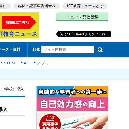
料）
媒体・記事広告料金表
ICT教育ニュースとは
ニュース配信登録
検索
データ・資料
STEM
AI
アプリ
市の中学校に導入
導入