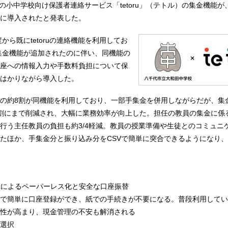
、同社の小中学校向け保護者連絡サービス「tetoru」（テトル）の集金機能
に導入されたと発表した。
度から既にtetoruの連絡機能を利用してお
ら集金機能が追加されたのに伴い、同機能の
座への情報入力や手数料負担について保
はかりながら導入した。
の約8割が同機能を利用しており、一部手集金を併用しながらだが、集
割にまで削減され、大幅に業務効率が向上した。担任の教員の集金に係
行う主任教員の負担も約3/4軽減。教員の授業準備や生徒とのコミュニ
たほか、手集金分と振り込み分をCSVで簡単に突合できるようになり
録によるペーパーレス化と安全な口座振替
で簡単に口座登録ができ、紙での手続きが不要になる。普段利用してい
性が高まり、現金管理の不安も解消される
選択