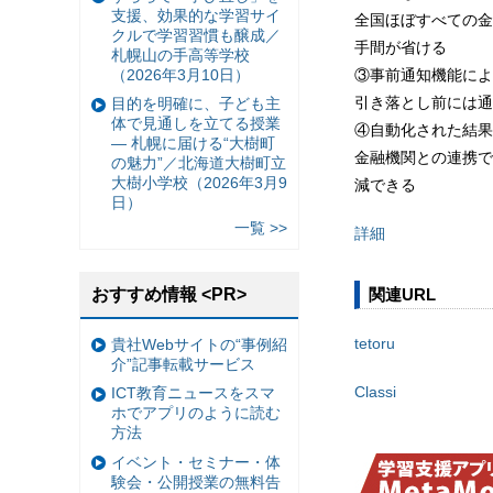
支援、効果的な学習サイ
全国ほぼすべての金
クルで学習習慣も醸成／
手間が省ける
札幌山の手高等学校
（2026年3月10日）
③事前通知機能によ
引き落とし前には通
目的を明確に、子ども主
体で見通しを立てる授業
④自動化された結果
— 札幌に届ける“大樹町
金融機関との連携で
の魅力”／北海道大樹町立
大樹小学校（2026年3月9
減できる
日）
一覧 >>
詳細
おすすめ情報 <PR>
関連URL
tetoru
貴社Webサイトの“事例紹
介”記事転載サービス
Classi
ICT教育ニュースをスマ
ホでアプリのように読む
方法
イベント・セミナー・体
験会・公開授業の無料告