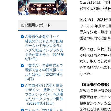
Classiは24日
代市立大和田中学校
同校では、2024年
ICT活用レポート
り、2025年度か
導入を決定。銀行口
AI最適化企業グリッド、
護者や校内で理解を
社員の子どもたちが配船
ゲームや工作プログラミ
現在では、全校生徒
ングで社会インフラを支
える仕事を学ぶ（2026年
る時間は従来の約2
5月7日）
なく、取りまとめを
「数学AI」で途中式まで
充てる時間が増加し
理解できる学習支援ツー
なった。
ルとは何か（2026年4月
13日）
【集金機能の概要】
AIで自分だけの折り紙を
デザイン、 豊洲で「うさ
①Web口座振替登
プロオンライン」を活用
保護者はオンライン
したワークショップ開催
接振替ができ、安全
（2026年3月18日）
②多様な金融機関の
すららで「学び直し」を