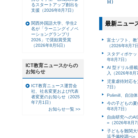
日）
るスタートアップ創出を
支援（2026年8月7日）
最新ニュー
関西外国語大学、学生2
名が「ラーニングイノベ
ーショングランプリ
2026」で奨励賞受賞
富⼠ソフト、教
（2026年8月5日）
（2026年8月7
スタディポケッ
年8月7日）
ICT教育ニュースからの
AI 型ドリル
お知らせ
入（2026年8月
児童虐待対応を支
ICT教育ニュース運営会
7日）
社、社名変更および代表
Polimill、
者変更のお知らせ（2025
年7月1日）
今の子どもの夏休
年8月7日）
お知らせ一覧 >>
自由研究へのA
=（2026年8月
子どもを難関大
浜予備校調べ=（