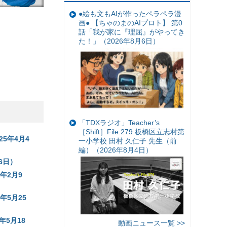
●絵も文もAIが作ったペラペラ漫
画● 【ちゃのまのAIプロト】 第0
話「我が家に『理屈』がやってき
た！」（2026年8月6日）
「TDXラジオ」Teacher’s
［Shift］File.279 板橋区立志村第
5年4月4
一小学校 田村 久仁子 先生（前
編）（2026年8月4日）
6日）
年2月9
年5月25
年5月18
動画ニュース一覧 >>