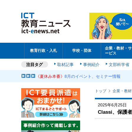
企業・教材・サ
教育行政・入札
学校・団体
ービス
注目タグ
取材記事
事例紹介
文部科学省
《夏休み本番》
8月のイベント、セミナー情報
トップ
企業・教材
2025年6月25日
Classi、保