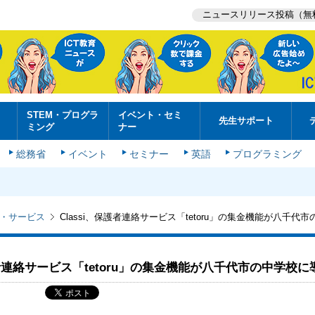
ニュースリリース投稿（無
STEM・プログラ
イベント・セミ
先生サポート
ミング
ナー
総務省
イベント
セミナー
英語
プログラミング
・サービス
Classi、保護者連絡サービス「tetoru」の集金機能が八千代
護者連絡サービス「tetoru」の集金機能が八千代市の中学校に