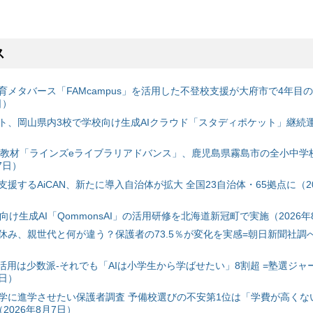
ス
育メタバース「FAMcampus」を活用した不登校支援が大府市で4年目
日）
ト、岡山県内3校で学校向け生成AIクラウド「スタディポケット」継続運用
搭載教材「ラインズeライブラリアドバンス」、鹿児島県霧島市の全小中学
7日）
援するAiCAN、新たに導入自治体が拡大 全国23自治体・65拠点に（20
自治体向け生成AI「QommonsAI」の活用研修を北海道新冠町で実施（2026年
み、親世代と何が違う？保護者の73.5％が変化を実感=朝日新聞社調べ=
I活用は少数派-それでも「AIは小学生から学ばせたい」8割超 =塾選ジャ
7日）
学に進学させたい保護者調査 予備校選びの不安第1位は「学費が高くな
2026年8月7日）