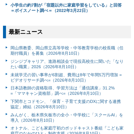
小学生の約7割が「宿題以外に家庭学習をしている」と回答
＝ボイスノート調べ＝（2022年3月22日）
最新ニュース
岡山県教委、岡山県立高等学校・中等教育学校の校長職（任
期付職員）を募集（2026年8月10日）
ジンジブキャリア、進路相談会で現役高校生に聞いた「なり
たい職業」2026（2026年8月10日）
未就学児の習い事率が6割超、費用は8年で年間5万円増加 =
ビデオリサーチ調べ=（2026年8月10日）
日本語教師の資格取得、学習方法は「通信講座」31.2%
=「ママキャン資格部」調べ=（2026年8月10日）
下関市とコドモン、「保育・子育て支援のDXに関する連携
協定」締結（2026年8月10日）
みんがく、栃木県矢板市の全小・中学校に「スクールAI」を
導入（2026年8月10日）
オトナル、こども家庭庁初のポッドキャスト番組『こども家
庭庁のなかのひと』制作支援（2026年8月10日）