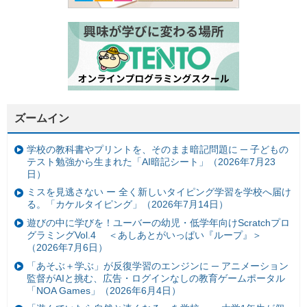
ズームイン
学校の教科書やプリントを、そのまま暗記問題に ─ 子どもの
テスト勉強から生まれた「AI暗記シート」（2026年7月23
日）
ミスを見逃さない ー 全く新しいタイピング学習を学校へ届け
る。「カケルタイピング」（2026年7月14日）
遊びの中に学びを！ユーバーの幼児・低学年向けScratchプロ
グラミングVol.4 ＜あしあとがいっぱい『ループ』＞
（2026年7月6日）
「あそぶ＋学ぶ」が反復学習のエンジンに ─ アニメーション
監督がAIと挑む、広告・ログインなしの教育ゲームポータル
「NOA Games」（2026年6月4日）