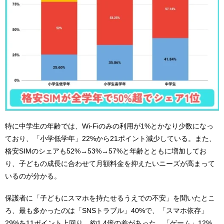
特に中学生の年齢では、Wi-Fiのみの利用が1%とかなり少数になっ
ており、「小学低学年」22%から21ポイント減少している。また、
格安SIMのシェアも52%→53%→57%と年齢とともに増加してお
り、子どもの成長に合わせて月額料金を抑えたいニーズが高まって
いるのが分かる。
保護者に「子どもにスマホを持たせるうえでの不安」を聞いたとこ
ろ、最も多かったのは「SNSトラブル」40%で、「スマホ依存」
29%を11ポイント上回り、約1.4倍の差があった。「ゲーム」12%