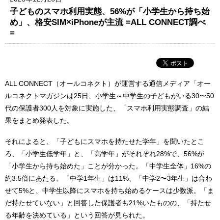
子どものスマホ利用実態、56%が「小学生から持ち始
め」、格安SIM×iPhoneが主流 =ALL CONNECT調べ
=
ALL CONNECT（オールコネクト）が運営する通信メディア「オー
ルコネクトマガジンは25日、小学生～中学生の子どもがいる30〜50
代の保護者300人を対象に実施した、「スマホ利用実態調査」の結
果をまとめ発表した。
それによると、「子どもにスマホを持たせた学年」を聞いたとこ
ろ、「小学生低学年」と、「高学年」がそれぞれ28%で、56%が
「小学生から持ち始めた」ことが分かった。「中学生全体」16%の
約3.5倍にあたる。「中学1年生」は11%、「中学2〜3年生」は合わ
せて5%と、中学生以降にスマホを持ち始めるケースは少数派。「ま
だ持たせていない」と回答した保護者も21%いたものの、「持たせ
る年齢を決めている」という回答が見られた。