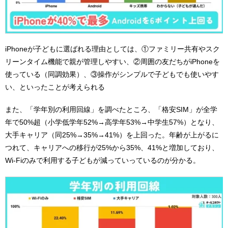
iPhoneが子どもに選ばれる理由としては、①ファミリー共有やスク
リーンタイム機能で親が管理しやすい、②周囲の友だちがiPhoneを
使っている（同調効果）、③操作がシンプルで子どもでも使いやす
い、といったことが考えられる
また、「学年別の利用回線」を調べたところ、「格安SIM」が全学
年で50%超（小学低学年52%→高学年53%→中学生57%）となり、
大手キャリア（同25%→35%→41%）を上回った。年齢が上がるに
つれて、キャリアへの移行が25%から35%、41%と増加しており、
Wi-Fiのみで利用する子どもが減っていっているのが分かる。