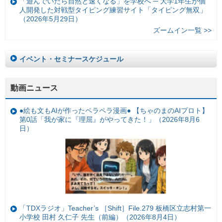
「遊んでいたら自然と速くなる」を学校へ ─ 大学1年生が個
人開発した対戦型タイピング練習サイト「タイピング無双」
（2026年5月29日）
ズームイン一覧 >>
イベント・セミナースケジュール
動画ニュース
●絵も文もAIが作ったペラペラ漫画● 【ちゃのまのAIプロト】
第0話「我が家に『理屈』がやってきた！」（2026年8月6
日）
「TDXラジオ」Teacher’s ［Shift］File.279 板橋区立志村第一
小学校 田村 久仁子 先生（前編）（2026年8月4日）