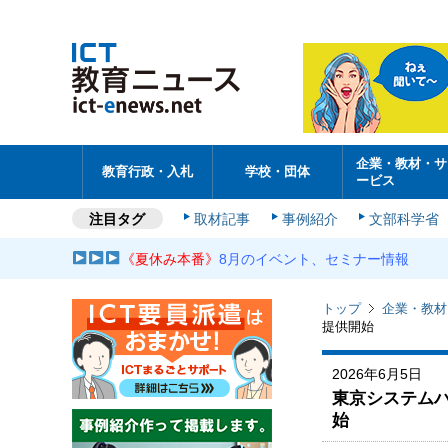
企業・教材・サ
教育行政・入札
学校・団体
ービス
注目タグ
取材記事
事例紹介
文部科学省
《夏休み本番》
8月のイベント、セミナー情報
トップ
企業・教材
提供開始
2026年6月5日
東京システムハ
始