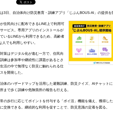
は3日、自治体向け防災教育・訓練アプリ「じぶんBOUS-AI」の提供を
が住民向けに配布できるLINE上で利用可
サービス。専用アプリのインストールが
ているLINEから利用できるため、高齢者
れな人でも利用しやすい。
対策はデジタル化が進む一方で、住民向
訓練は参加率や継続性に課題があるとさ
生活の中で無理なく防災に触れられる仕
スを開発した。
治体のハザードマップを活用した避難訓練、防災クイズ、AIチャット
所まで歩く訓練や危険箇所の報告も行える。
常の歩行に応じてポイントを付与する「ポイ活」機能を備え、獲得した
などに交換できる。継続的な利用を促すことで、防災意識の定着を図る。