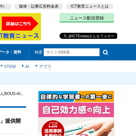
料）
媒体・記事広告料金表
ICT教育ニュースとは
ニュース配信登録
検索
データ・資料
STEM
AI
アプリ
OUS-AI」
I」提供開