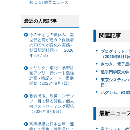
知はICT教育ニュース
最近の人気記事
今の子どもの夏休み、親
関連記事
世代と何が違う？保護者
の73.5％が変化を実感=
朝日新聞社調べ=（2026
プログリット、法人
年8月7日）
（2026年6月1
さつき、電子黒板M
クリサク、暗記・学習計
追手門学院大学、
画アプリ「赤シート勉強
計画 - 暗記ノート」提供
東京システムハウ
開始（2026年8月7日）
日）
ハグカム、iOS
教育出版、映像コンテン
ツ「目で見る算数」個人
向けストリーミング配信
（2026年8月5日）
最新ニュー
高専機構と日本公庫、連
携して学生・教職員によ
富⼠ソフト、教