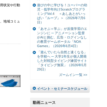
用状況や行動
遊びの中に学びを！ユーバーの幼
児・低学年向けScratchプログラ
ミングVol.4 ＜あしあとがいっ
ぱい『ループ』＞（2026年7月6
、地域コミュ
日）
「あそぶ＋学ぶ」が反復学習のエ
ンジンに ─ アニメーション監督
がAIと挑む、広告・ログインなし
の教育ゲームポータル「NOA
Games」（2026年6月4日）
「遊んでいたら自然と速くなる」
を学校へ ─ 大学1年生が個人開発
した対戦型タイピング練習サイト
「タイピング無双」（2026年5月
29日）
ズームイン一覧 >>
イベント・セミナースケジュール
動画ニュース