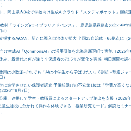
日）
ト、岡山県内3校で学校向け生成AIクラウド「スタディポケット」継続運用
搭載教材「ラインズeライブラリアドバンス」、鹿児島県霧島市の全小中学
7日）
援するAiCAN、新たに導入自治体が拡大 全国23自治体・65拠点に（20
自治体向け生成AI「QommonsAI」の活用研修を北海道新冠町で実施（2026年
み、親世代と何が違う？保護者の73.5％が変化を実感=朝日新聞社調べ=
I活用は少数派-それでも「AIは小学生から学ばせたい」8割超 =塾選ジャ
7日）
学に進学させたい保護者調査 予備校選びの不安第1位は「学費が高くな
2026年8月7日）
公庫、連携して学生・教職員によるスタートアップ創出を支援（2026年
と児童生徒役に分かれて操作を体験できる「授業研究モード」解説セミナー
日）