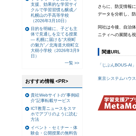
支援、効果的な学習サイ
さらに、防災情報に
クルで学習習慣も醸成／
データを分析し、防
札幌山の手高等学校
（2026年3月10日）
同社は今後、自治体
目的を明確に、子ども主
体で見通しを立てる授業
ニティへの展開も視
— 札幌に届ける“大樹町
の魅力”／北海道大樹町立
大樹小学校（2026年3月9
関連URL
日）
一覧 >>
「じぶんBOUS-AI
東京システムハウス
おすすめ情報 <PR>
貴社Webサイトの“事例紹
介”記事転載サービス
ICT教育ニュースをスマ
ホでアプリのように読む
方法
イベント・セミナー・体
験会・公開授業の無料告