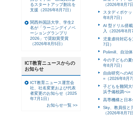
るスタートアップ創出を
（2026年8月7
支援（2026年8月7日）
スタディポケッ
年8月7日）
関西外国語大学、学生2
AI 型ドリル
名が「ラーニングイノベ
入（2026年8月
ーショングランプリ
2026」で奨励賞受賞
児童虐待対応を支
（2026年8月5日）
7日）
Polimill、
今の子どもの夏休
ICT教育ニュースからの
年8月7日）
お知らせ
自由研究へのA
=（2026年8月
ICT教育ニュース運営会
子どもを難関大
社、社名変更および代表
浜予備校調べ=（
者変更のお知らせ（2025
年7月1日）
高専機構と日本
お知らせ一覧 >>
Sky、教員役
（2026年8月7