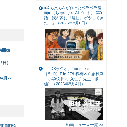
●絵も文もAIが作ったペラペラ漫
画● 【ちゃのまのAIプロト】 第0
話「我が家に『理屈』がやってき
た！」（2026年8月6日）
提供開始
月2日）
「TDXラジオ」Teacher’s
［Shift］File.279 板橋区立志村第
4月27
一小学校 田村 久仁子 先生（前
編）（2026年8月4日）
動画ニュース一覧 >>
の運用開始