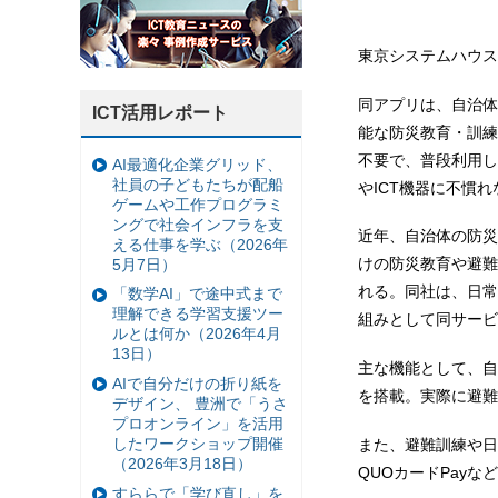
東京システムハウス
同アプリは、自治体
ICT活用レポート
能な防災教育・訓練
不要で、普段利用し
AI最適化企業グリッド、
社員の子どもたちが配船
やICT機器に不慣
ゲームや工作プログラミ
ングで社会インフラを支
近年、自治体の防災
える仕事を学ぶ（2026年
けの防災教育や避難
5月7日）
れる。同社は、日常
「数学AI」で途中式まで
理解できる学習支援ツー
組みとして同サービ
ルとは何か（2026年4月
13日）
主な機能として、自
AIで自分だけの折り紙を
を搭載。実際に避難
デザイン、 豊洲で「うさ
プロオンライン」を活用
したワークショップ開催
また、避難訓練や日
（2026年3月18日）
QUOカードPay
すららで「学び直し」を