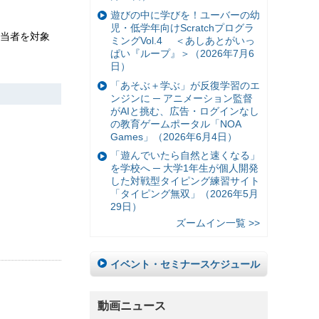
遊びの中に学びを！ユーバーの幼
児・低学年向けScratchプログラ
当者を対象
ミングVol.4 ＜あしあとがいっ
ぱい『ループ』＞（2026年7月6
日）
「あそぶ＋学ぶ」が反復学習のエ
ンジンに ─ アニメーション監督
がAIと挑む、広告・ログインなし
の教育ゲームポータル「NOA
Games」（2026年6月4日）
「遊んでいたら自然と速くなる」
を学校へ ─ 大学1年生が個人開発
した対戦型タイピング練習サイト
「タイピング無双」（2026年5月
29日）
ズームイン一覧 >>
イベント・セミナースケジュール
動画ニュース