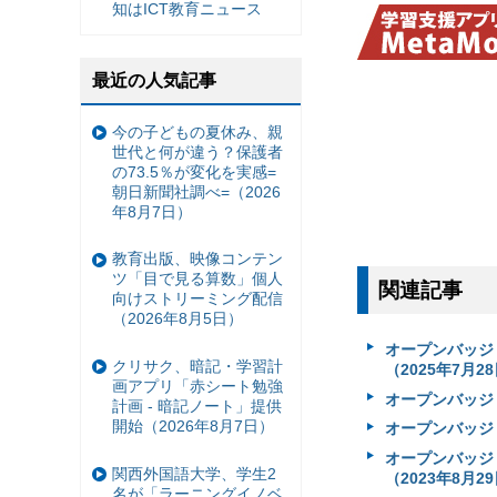
知はICT教育ニュース
最近の人気記事
今の子どもの夏休み、親
世代と何が違う？保護者
の73.5％が変化を実感=
朝日新聞社調べ=（2026
年8月7日）
教育出版、映像コンテン
ツ「目で見る算数」個人
関連記事
向けストリーミング配信
（2026年8月5日）
オープンバッジ
クリサク、暗記・学習計
（2025年7月2
画アプリ「赤シート勉強
オープンバッジ
計画 - 暗記ノート」提供
開始（2026年8月7日）
オープンバッジ
オープンバッジ
関西外国語大学、学生2
（2023年8月2
名が「ラーニングイノベ