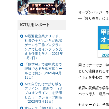
オープンバッジ・ネ
―『彩り教育』によ
ICT活用レポート
AI最適化企業グリッド、
社員の子どもたちが配船
ゲームや工作プログラミ
ングで社会インフラを支
える仕事を学ぶ（2026年
5月7日）
「数学AI」で途中式まで
同セミナーでは、学
理解できる学習支援ツー
として注目されるオ
ルとは何か（2026年4月
イト」を中心に、学
13日）
AIで自分だけの折り紙を
教育の質保証や学修
デザイン、 豊洲で「うさ
プロオンライン」を活用
バッジ導入・運用の
したワークショップ開催
（2026年3月18日）
セミナーでは、学修
すららで「学び直し」を