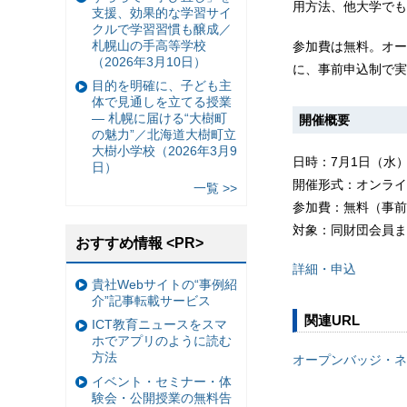
用方法、他大学でも
支援、効果的な学習サイ
クルで学習習慣も醸成／
札幌山の手高等学校
参加費は無料。オー
（2026年3月10日）
に、事前申込制で実
目的を明確に、子ども主
体で見通しを立てる授業
— 札幌に届ける“大樹町
開催概要
の魅力”／北海道大樹町立
大樹小学校（2026年3月9
日時：7月1日（水）10
日）
開催形式：オンライ
一覧 >>
参加費：無料（事前
対象：同財団会員ま
おすすめ情報 <PR>
詳細・申込
貴社Webサイトの“事例紹
介”記事転載サービス
関連URL
ICT教育ニュースをスマ
ホでアプリのように読む
方法
オープンバッジ・ネ
イベント・セミナー・体
験会・公開授業の無料告