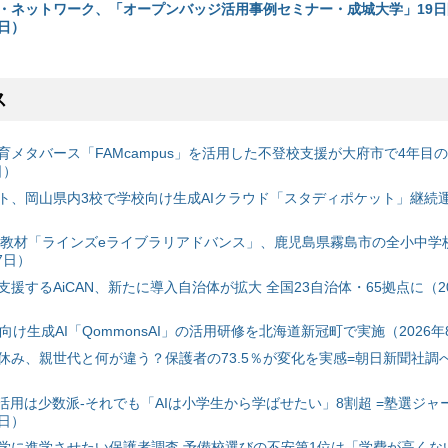
・ネットワーク、「オープンバッジ活用事例セミナー・成城大学」19日
2日）
ス
育メタバース「FAMcampus」を活用した不登校支援が大府市で4年目
日）
ト、岡山県内3校で学校向け生成AIクラウド「スタディポケット」継続運用
搭載教材「ラインズeライブラリアドバンス」、鹿児島県霧島市の全小中学
7日）
援するAiCAN、新たに導入自治体が拡大 全国23自治体・65拠点に（20
自治体向け生成AI「QommonsAI」の活用研修を北海道新冠町で実施（2026年
み、親世代と何が違う？保護者の73.5％が変化を実感=朝日新聞社調べ=
I活用は少数派-それでも「AIは小学生から学ばせたい」8割超 =塾選ジャ
7日）
学に進学させたい保護者調査 予備校選びの不安第1位は「学費が高くな