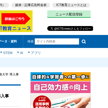
料）
媒体・記事広告料金表
ICT教育ニュースとは
ニュース配信登録
検索
データ・資料
STEM
AI
アプリ
南大学 導入事
導入事