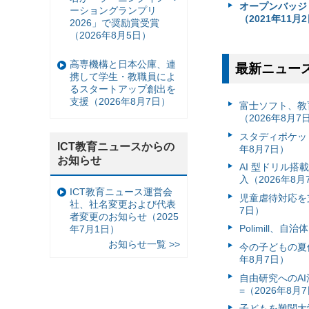
オープンバッジ
ーショングランプリ
（2021年11月
2026」で奨励賞受賞
（2026年8月5日）
高専機構と日本公庫、連
最新ニュー
携して学生・教職員によ
るスタートアップ創出を
支援（2026年8月7日）
富⼠ソフト、教
（2026年8月7
スタディポケッ
ICT教育ニュースからの
年8月7日）
お知らせ
AI 型ドリル
入（2026年8月
ICT教育ニュース運営会
児童虐待対応を支
社、社名変更および代表
7日）
者変更のお知らせ（2025
Polimill、
年7月1日）
お知らせ一覧 >>
今の子どもの夏休
年8月7日）
自由研究へのA
=（2026年8月
子どもを難関大