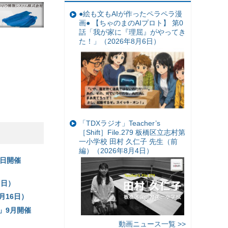
●絵も文もAIが作ったペラペラ漫
画● 【ちゃのまのAIプロト】 第0
話「我が家に『理屈』がやってき
た！」（2026年8月6日）
「TDXラジオ」Teacher’s
［Shift］File.279 板橋区立志村第
一小学校 田村 久仁子 先生（前
編）（2026年8月4日）
日開催
7日）
月16日）
」9月開催
動画ニュース一覧 >>