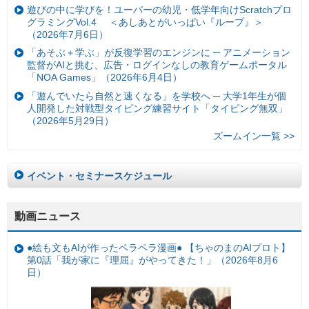
遊びの中に学びを！ユーバーの幼児・低学年向けScratchプロ
グラミングVol.4 ＜あしあとがいっぱい『ループ』＞
（2026年7月6日）
「あそぶ＋学ぶ」が反復学習のエンジンに ─ アニメーション
監督がAIと挑む、広告・ログインなしの教育ゲームポータル
「NOA Games」（2026年6月4日）
「遊んでいたら自然と速くなる」を学校へ ─ 大学1年生が個
人開発した対戦型タイピング練習サイト「タイピング無双」
（2026年5月29日）
ズームイン一覧 >>
イベント・セミナースケジュール
動画ニュース
●絵も文もAIが作ったペラペラ漫画● 【ちゃのまのAIプロト】
第0話「我が家に『理屈』がやってきた！」（2026年8月6
日）