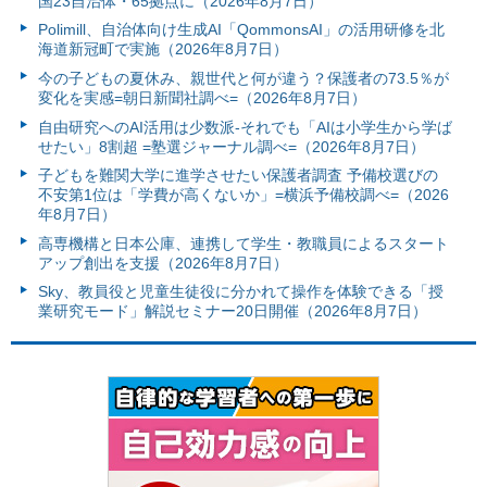
国23自治体・65拠点に（2026年8月7日）
Polimill、自治体向け生成AI「QommonsAI」の活用研修を北
海道新冠町で実施（2026年8月7日）
今の子どもの夏休み、親世代と何が違う？保護者の73.5％が
変化を実感=朝日新聞社調べ=（2026年8月7日）
自由研究へのAI活用は少数派-それでも「AIは小学生から学ば
せたい」8割超 =塾選ジャーナル調べ=（2026年8月7日）
子どもを難関大学に進学させたい保護者調査 予備校選びの
不安第1位は「学費が高くないか」=横浜予備校調べ=（2026
年8月7日）
高専機構と日本公庫、連携して学生・教職員によるスタート
アップ創出を支援（2026年8月7日）
Sky、教員役と児童生徒役に分かれて操作を体験できる「授
業研究モード」解説セミナー20日開催（2026年8月7日）