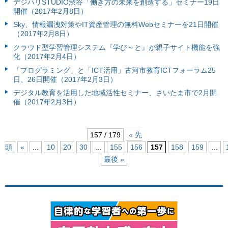
デジハリSTUDIO渋谷「働き方の未来を創造する」セミナー19日
開催（2017年2月8日）
Sky、情報漏洩対策やIT資産管理の無料Webセミナーを21日開催
（2017年2月8日）
クラウド型学習管理システム『学び～と』が親子サイト機能を強
化（2017年2月4日）
「プログラミング」と「ICT活用」古河市教育ICTフォーラム25
日、26日開催（2017年2月3日）
デジタル教育を活用した地域活性セミナー、さいたま市で2月開
催（2017年2月3日）
157 / 179
« 先
頭
«
...
10
20
30
...
155
156
157
158
159
...
最後 »