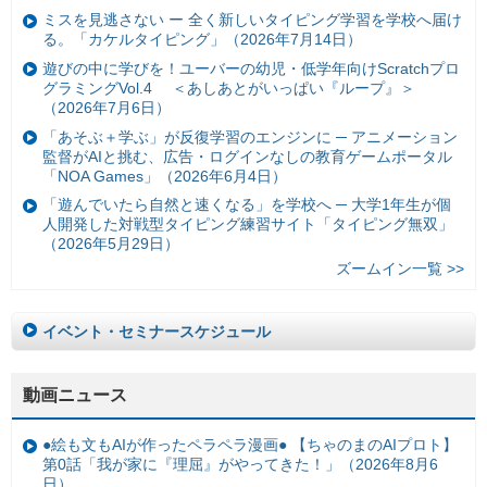
ミスを見逃さない ー 全く新しいタイピング学習を学校へ届け
る。「カケルタイピング」（2026年7月14日）
遊びの中に学びを！ユーバーの幼児・低学年向けScratchプロ
グラミングVol.4 ＜あしあとがいっぱい『ループ』＞
（2026年7月6日）
「あそぶ＋学ぶ」が反復学習のエンジンに ─ アニメーション
監督がAIと挑む、広告・ログインなしの教育ゲームポータル
「NOA Games」（2026年6月4日）
「遊んでいたら自然と速くなる」を学校へ ─ 大学1年生が個
人開発した対戦型タイピング練習サイト「タイピング無双」
（2026年5月29日）
ズームイン一覧 >>
イベント・セミナースケジュール
動画ニュース
●絵も文もAIが作ったペラペラ漫画● 【ちゃのまのAIプロト】
第0話「我が家に『理屈』がやってきた！」（2026年8月6
日）