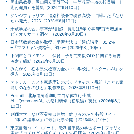
岡山県教委、岡山県立高等学校・中等教育学校の校長職（任
期付職員）を募集（2026年8月10日）
ジンジブキャリア、進路相談会で現役高校生に聞いた「なり
たい職業」2026（2026年8月10日）
未就学児の習い事率が6割超、費用は8年で年間5万円増加 =
ビデオリサーチ調べ=（2026年8月10日）
日本語教師の資格取得、学習方法は「通信講座」31.2%
=「ママキャン資格部」調べ=（2026年8月10日）
下関市とコドモン、「保育・子育て支援のDXに関する連携
協定」締結（2026年8月10日）
みんがく、栃木県矢板市の全小・中学校に「スクールAI」を
導入（2026年8月10日）
オトナル、こども家庭庁初のポッドキャスト番組『こども家
庭庁のなかのひと』制作支援（2026年8月10日）
Polimill、北海道洞爺湖町で自治体向け生成
AI「QommonsAI」の活用研修（初級編）実施（2026年8月
10日）
創価大学、なぜ不登校は急増し続けるのか？ 特設サイト
「問いの編集室」に最新記事公開（2026年8月10日）
東京書籍×ロイロノート、教科書準拠の学習ポートフォリオ
素材「ロイログ」紹介イベント26日開催（2026年8月10日）