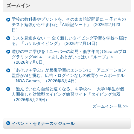
ズームイン
学校の教科書やプリントを、そのまま暗記問題に ─ 子どもの
テスト勉強から生まれた「AI暗記シート」（2026年7月23
日）
ミスを見逃さない ー 全く新しいタイピング学習を学校へ届け
る。「カケルタイピング」（2026年7月14日）
遊びの中に学びを！ユーバーの幼児・低学年向けScratchプロ
グラミングVol.4 ＜あしあとがいっぱい『ループ』＞
（2026年7月6日）
「あそぶ＋学ぶ」が反復学習のエンジンに ─ アニメーション
監督がAIと挑む、広告・ログインなしの教育ゲームポータル
「NOA Games」（2026年6月4日）
「遊んでいたら自然と速くなる」を学校へ ─ 大学1年生が個
人開発した対戦型タイピング練習サイト「タイピング無双」
（2026年5月29日）
ズームイン一覧 >>
イベント・セミナースケジュール