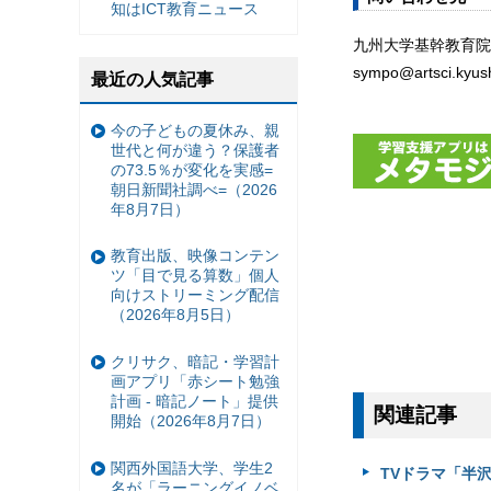
知はICT教育ニュース
九州大学基幹教育院
sympo@artsci.kyush
最近の人気記事
今の子どもの夏休み、親
世代と何が違う？保護者
の73.5％が変化を実感=
朝日新聞社調べ=（2026
年8月7日）
教育出版、映像コンテン
ツ「目で見る算数」個人
向けストリーミング配信
（2026年8月5日）
クリサク、暗記・学習計
画アプリ「赤シート勉強
計画 - 暗記ノート」提供
関連記事
開始（2026年8月7日）
関西外国語大学、学生2
TVドラマ「半
名が「ラーニングイノベ