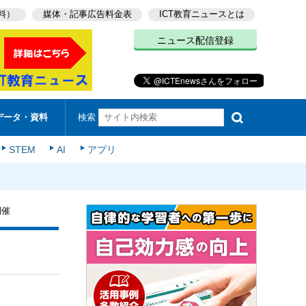
料）
媒体・記事広告料金表
ICT教育ニュースとは
ニュース配信登録
検索
データ・資料
STEM
AI
アプリ
開催