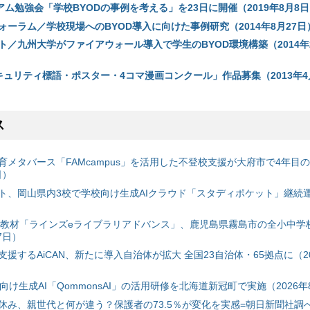
アム勉強会「学校BYODの事例を考える」を23日に開催（2019年8月8
ォーラム／学校現場へのBYOD導入に向けた事例研究（2014年8月27日
ト／九州大学がファイアウォール導入で学生のBYOD環境構築（2014年2
セキュリティ標語・ポスター・4コマ漫画コンクール」作品募集（2013年4
ス
育メタバース「FAMcampus」を活用した不登校支援が大府市で4年目
日）
ト、岡山県内3校で学校向け生成AIクラウド「スタディポケット」継続運用
搭載教材「ラインズeライブラリアドバンス」、鹿児島県霧島市の全小中学
7日）
援するAiCAN、新たに導入自治体が拡大 全国23自治体・65拠点に（20
自治体向け生成AI「QommonsAI」の活用研修を北海道新冠町で実施（2026年
み、親世代と何が違う？保護者の73.5％が変化を実感=朝日新聞社調べ=