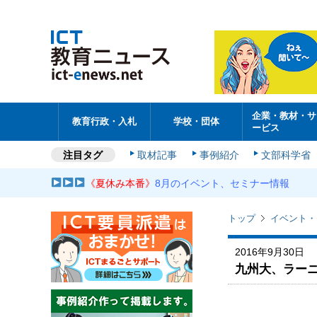
企業・教材・サ
教育行政・入札
学校・団体
ービス
注目タグ
取材記事
事例紹介
文部科学省
《夏休み本番》
8月のイベント、セミナー情報
トップ
イベント・
2016年9月30日
九州大、ラーニ