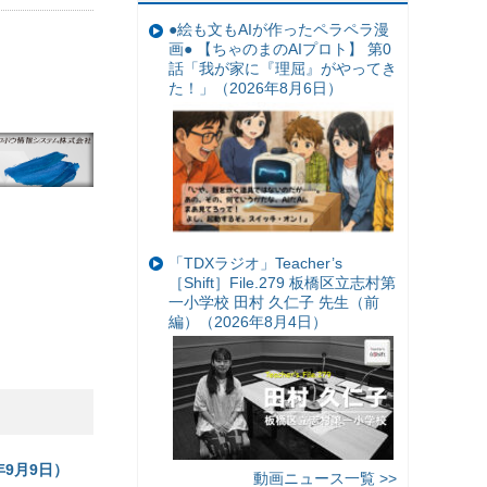
●絵も文もAIが作ったペラペラ漫
画● 【ちゃのまのAIプロト】 第0
話「我が家に『理屈』がやってき
た！」（2026年8月6日）
「TDXラジオ」Teacher’s
［Shift］File.279 板橋区立志村第
一小学校 田村 久仁子 先生（前
編）（2026年8月4日）
9月9日）
動画ニュース一覧 >>