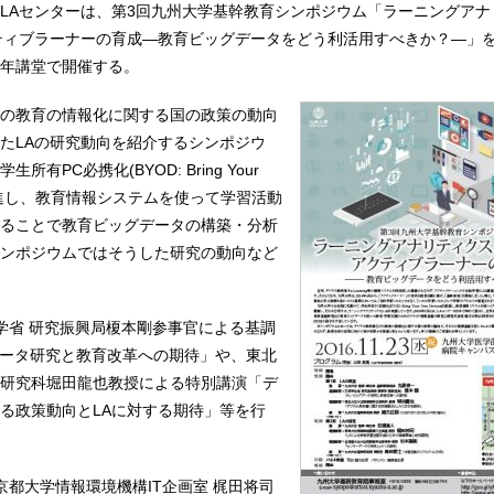
LAセンターは、第3回九州大学基幹教育シンポジウム「ラーニングアナ
ティブラーナーの育成―教育ビッグデータをどう利活用すべきか？―」を、
年講堂で開催する。
の教育の情報化に関する国の政策の動向
たLAの研究動向を紹介するシンポジウ
有PC必携化(BYOD: Bring Your
s)を推進し、教育情報システムを使って学習活動
ることで教育ビッグデータの構築・分析
ンポジウムではそうした研究の動向など
学省 研究振興局榎本剛参事官による基調
データ研究と教育改革への期待」や、東北
研究科堀田龍也教授による特別講演「デ
る政策動向とLAに対する期待」等を行
京都大学情報環境機構IT企画室 梶田将司