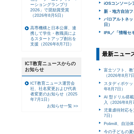
iOSコンソーシ
ーショングランプリ
2026」で奨励賞受賞
新・地方自治フ
（2026年8月5日）
パロアルトネッ
日）
高専機構と日本公庫、連
IPA／「情報
携して学生・教職員によ
るスタートアップ創出を
支援（2026年8月7日）
最新ニュー
ICT教育ニュースからの
お知らせ
富⼠ソフト、教
（2026年8月7
ICT教育ニュース運営会
スタディポケッ
社、社名変更および代表
年8月7日）
者変更のお知らせ（2025
AI 型ドリル
年7月1日）
入（2026年8月
お知らせ一覧 >>
児童虐待対応を支
7日）
Polimill、
今の子どもの夏休