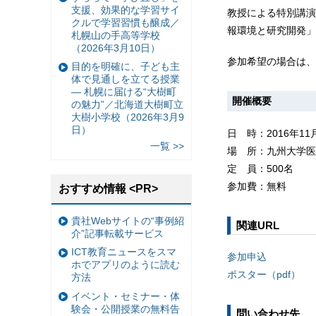
支援、効果的な学習サイ
教授による特別講演
クルで学習習慣も醸成／
報環境と研究開発」
札幌山の手高等学校
（2026年3月10日）
参加希望の場合は、
目的を明確に、子ども主
体で見通しを立てる授業
— 札幌に届ける“大樹町
開催概要
の魅力”／北海道大樹町立
大樹小学校（2026年3月9
日）
日 時：2016年11
一覧 >>
場 所：九州大学医学
定 員：500名
参加費：無料
おすすめ情報 <PR>
貴社Webサイトの“事例紹
関連URL
介”記事転載サービス
ICT教育ニュースをスマ
参加申込
ホでアプリのように読む
ポスター（pdf）
方法
イベント・セミナー・体
験会・公開授業の無料告
問い合わせ先