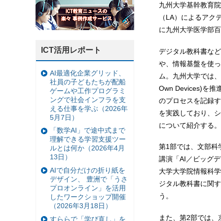
九州大学基幹教育院
（LA）によるアク
に九州大学医学部百
ICT活用レポート
デジタル教科書など
や、情報基盤を使っ
AI最適化企業グリッド、
ム。九州大学では、学生所
社員の子どもたちが配船
Own Device
ゲームや工作プログラミ
ングで社会インフラを支
のプロセスを記録す
える仕事を学ぶ（2026年
を実践しており、シ
5月7日）
について紹介する。
「数学AI」で途中式まで
理解できる学習支援ツー
第1部では、文部科
ルとは何か（2026年4月
13日）
講演「AI／ビッグ
AIで自分だけの折り紙を
大学大学院情報科学
デザイン、 豊洲で「うさ
ジタル教科書に関す
プロオンライン」を活用
う。
したワークショップ開催
（2026年3月18日）
また、第2部では、
すららで「学び直し」を