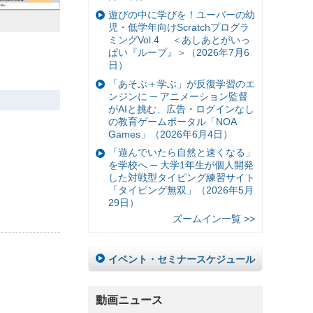
遊びの中に学びを！ユーバーの幼
児・低学年向けScratchプログラ
ミングVol.4 ＜あしあとがいっ
ぱい『ループ』＞（2026年7月6
日）
「あそぶ＋学ぶ」が反復学習のエ
ンジンに ─ アニメーション監督
がAIと挑む、広告・ログインなし
の教育ゲームポータル「NOA
Games」（2026年6月4日）
「遊んでいたら自然と速くなる」
を学校へ ─ 大学1年生が個人開発
した対戦型タイピング練習サイト
「タイピング無双」（2026年5月
29日）
ズームイン一覧 >>
イベント・セミナースケジュール
動画ニュース