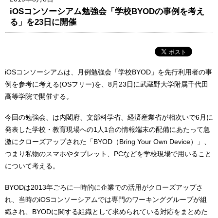
iOSコンソーシアム勉強会「学校BYODの事例を考え
る」を23日に開催
iOSコンソーシアムは、月例勉強会「学校BYOD」を先行利用者の事
例を参考に考える(OSフリー)を、8月23日に武蔵野大学附属千代田
高等学院で開催する。
今回の勉強会、は内閣府、文部科学省、経済産業省が相次いで6月に
発表した学校・教育現場への1人1台の情報端末の配備にあたって急
激にクローズアップされた「BYOD（Bring Your Own Device）」、
つまり私物のスマホやタブレット、PCなどを学校現場で用いること
について考える。
BYODは2013年ごろに一時的に企業での活用がクローズアップさ
れ、当時のiOSコンソーシアムでは専門のワーキンググループが組
織され、BYODに関する組織として求められている対応をまとめた