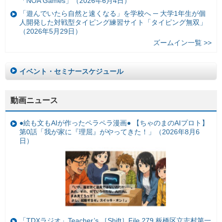
「NOA Games」（2026年6月4日）
「遊んでいたら自然と速くなる」を学校へ ─ 大学1年生が個
人開発した対戦型タイピング練習サイト「タイピング無双」
（2026年5月29日）
ズームイン一覧 >>
イベント・セミナースケジュール
動画ニュース
●絵も文もAIが作ったペラペラ漫画● 【ちゃのまのAIプロト】
第0話「我が家に『理屈』がやってきた！」（2026年8月6
日）
「TDXラジオ」Teacher’s ［Shift］File.279 板橋区立志村第一