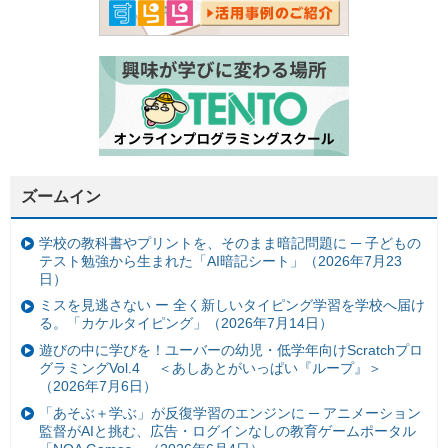
ズームイン
学校の教科書やプリントを、そのまま暗記問題に ─ 子どもの
テスト勉強から生まれた「AI暗記シート」（2026年7月23
日）
ミスを見逃さない ー 全く新しいタイピング学習を学校へ届け
る。「カケルタイピング」（2026年7月14日）
遊びの中に学びを！ユーバーの幼児・低学年向けScratchプロ
グラミングVol.4 ＜あしあとがいっぱい『ループ』＞
（2026年7月6日）
「あそぶ＋学ぶ」が反復学習のエンジンに ─ アニメーション
監督がAIと挑む、広告・ログインなしの教育ゲームポータル