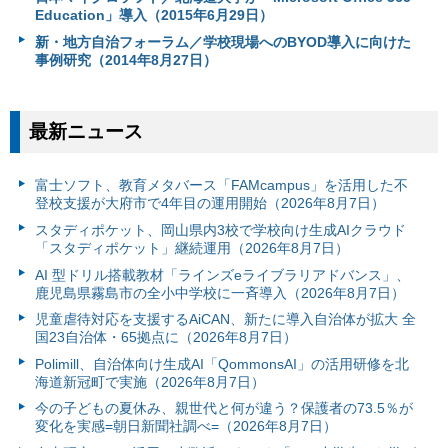
Education」導入（2015年6月29日）
新・地方自治フォーラム／学校現場へのBYOD導入に向けた
事例研究（2014年8月27日）
最新ニュース
富⼠ソフト、教育メタバース「FAMcampus」を活用した不
登校支援が大府市で4年目の運用開始（2026年8月7日）
スタディポケット、岡山県内3校で学校向け生成AIクラウド
「スタディポケット」継続運用（2026年8月7日）
AI 型ドリル搭載教材「ラインズeライブラリアドバンス」、
鹿児島県霧島市の全小中学校に一斉導入（2026年8月7日）
児童虐待対応を支援するAiCAN、新たに導入自治体が拡大 全
国23自治体・65拠点に（2026年8月7日）
Polimill、自治体向け生成AI「QommonsAI」の活用研修を北
海道新冠町で実施（2026年8月7日）
今の子どもの夏休み、親世代と何が違う？保護者の73.5％が
変化を実感=朝日新聞社調べ=（2026年8月7日）