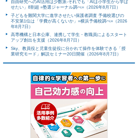
自由研究へのAI活用は少数派-それでも「AIは小学生から学ば
せたい」8割超 =塾選ジャーナル調べ=（2026年8月7日）
子どもを難関大学に進学させたい保護者調査 予備校選びの
不安第1位は「学費が高くないか」=横浜予備校調べ=（2026
年8月7日）
高専機構と日本公庫、連携して学生・教職員によるスタート
アップ創出を支援（2026年8月7日）
Sky、教員役と児童生徒役に分かれて操作を体験できる「授
業研究モード」解説セミナー20日開催（2026年8月7日）