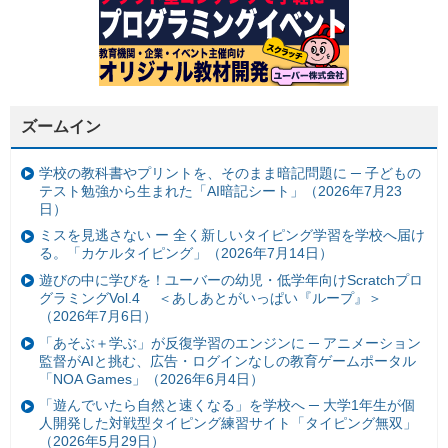
ズームイン
学校の教科書やプリントを、そのまま暗記問題に ─ 子どもの
テスト勉強から生まれた「AI暗記シート」（2026年7月23
日）
ミスを見逃さない ー 全く新しいタイピング学習を学校へ届け
る。「カケルタイピング」（2026年7月14日）
遊びの中に学びを！ユーバーの幼児・低学年向けScratchプロ
グラミングVol.4 ＜あしあとがいっぱい『ループ』＞
（2026年7月6日）
「あそぶ＋学ぶ」が反復学習のエンジンに ─ アニメーション
監督がAIと挑む、広告・ログインなしの教育ゲームポータル
「NOA Games」（2026年6月4日）
「遊んでいたら自然と速くなる」を学校へ ─ 大学1年生が個
人開発した対戦型タイピング練習サイト「タイピング無双」
（2026年5月29日）