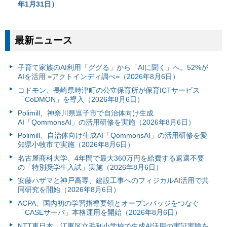
年1月31日）
最新ニュース
子育て家族のAI利用「ググる」から「AIに聞く」へ。52%が
AIを活用 =アクトインディ調べ=（2026年8月6日）
コドモン、長崎県時津町の公立保育所が保育ICTサービス
「CoDMON」を導入（2026年8月6日）
Polimill、神奈川県逗子市で自治体向け生成
AI「QommonsAI」の活用研修を実施（2026年8月6日）
Polimill、自治体向け生成AI「QommonsAI」の活用研修を愛
知県小牧市で実施（2026年8月6日）
名古屋商科大学、4年間で最大360万円を給費する返還不要
の「特別奨学生入試」実施（2026年8月6日）
安藤ハザマと神戸高専、建設工事へのフィジカルAI活用で共
同研究を開始（2026年8月6日）
ACPA、国内初の学習指導要領とオープンバッジをつなぐ
「CASEサーバ」本格運用を開始（2026年8月6日）
NTT東日本、江東区立毛利小学校で生成AI活用の実証実験を