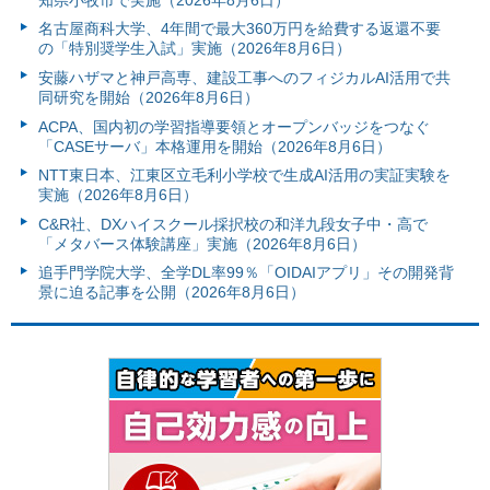
名古屋商科大学、4年間で最大360万円を給費する返還不要
の「特別奨学生入試」実施（2026年8月6日）
安藤ハザマと神戸高専、建設工事へのフィジカルAI活用で共
同研究を開始（2026年8月6日）
ACPA、国内初の学習指導要領とオープンバッジをつなぐ
「CASEサーバ」本格運用を開始（2026年8月6日）
NTT東日本、江東区立毛利小学校で生成AI活用の実証実験を
実施（2026年8月6日）
C&R社、DXハイスクール採択校の和洋九段女子中・高で
「メタバース体験講座」実施（2026年8月6日）
追手門学院大学、全学DL率99％「OIDAIアプリ」その開発背
景に迫る記事を公開（2026年8月6日）