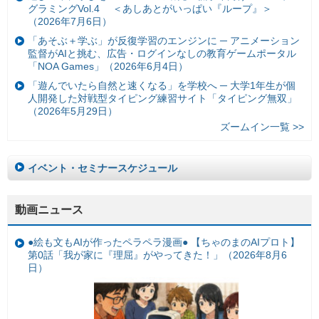
グラミングVol.4 ＜あしあとがいっぱい『ループ』＞
（2026年7月6日）
「あそぶ＋学ぶ」が反復学習のエンジンに ─ アニメーション
監督がAIと挑む、広告・ログインなしの教育ゲームポータル
「NOA Games」（2026年6月4日）
「遊んでいたら自然と速くなる」を学校へ ─ 大学1年生が個
人開発した対戦型タイピング練習サイト「タイピング無双」
（2026年5月29日）
ズームイン一覧 >>
イベント・セミナースケジュール
動画ニュース
●絵も文もAIが作ったペラペラ漫画● 【ちゃのまのAIプロト】
第0話「我が家に『理屈』がやってきた！」（2026年8月6
日）