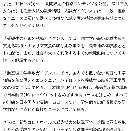
また、14日10時から、期間限定の特別コンテンツを公開。2021年度
からはじまる新入試の最新情報「入試ガイダンス」は、一般・推薦
などニーズに応じて選べる多様な入試制度の特徴や実施時期につい
て、分かりやすく解説。
「受験生のための就職ガイダンス」では、同大学の高い就職実績を
支える就職・キャリア支援の取り組み事例を、先輩達の体験談とと
もに配信。また、社会が大きく変化する中での就職動向についても
詳しく解説するという。
「航空理工学専攻ガイダンス」では、国内でも数少ない高度な工学
知識を兼ね備えたエンジニア・パイロットを養成する航空理工学専
攻の概要について紹介。日本航空(JAL)と連携した高品質な養成課程
で日本航空(JAL)のパイロットをめざす推薦コースをはじめ、すべて
の訓練を日本国内で実施するコースなど、学生個々の経済状況や語
学力などに応じた多様なコースについて解説。
さらに、新型コロナウイルス感染拡大の状況下で、進路に不安を抱
く多くの受験生のために、オンライン個別進学相談の場を設ける。