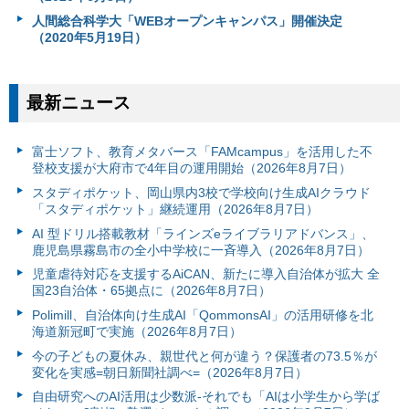
人間総合科学大「WEBオープンキャンパス」開催決定
（2020年5月19日）
最新ニュース
富⼠ソフト、教育メタバース「FAMcampus」を活用した不
登校支援が大府市で4年目の運用開始（2026年8月7日）
スタディポケット、岡山県内3校で学校向け生成AIクラウド
「スタディポケット」継続運用（2026年8月7日）
AI 型ドリル搭載教材「ラインズeライブラリアドバンス」、
鹿児島県霧島市の全小中学校に一斉導入（2026年8月7日）
児童虐待対応を支援するAiCAN、新たに導入自治体が拡大 全
国23自治体・65拠点に（2026年8月7日）
Polimill、自治体向け生成AI「QommonsAI」の活用研修を北
海道新冠町で実施（2026年8月7日）
今の子どもの夏休み、親世代と何が違う？保護者の73.5％が
変化を実感=朝日新聞社調べ=（2026年8月7日）
自由研究へのAI活用は少数派-それでも「AIは小学生から学ば