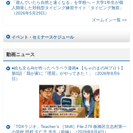
「遊んでいたら自然と速くなる」を学校へ ─ 大学1年生が個
人開発した対戦型タイピング練習サイト「タイピング無双」
（2026年5月29日）
ズームイン一覧 >>
イベント・セミナースケジュール
動画ニュース
●絵も文もAIが作ったペラペラ漫画● 【ちゃのまのAIプロト】
第0話「我が家に『理屈』がやってきた！」（2026年8月6
日）
「TDXラジオ」Teacher’s ［Shift］File.279 板橋区立志村第一
小学校 田村 久仁子 先生（前編）（2026年8月4日）