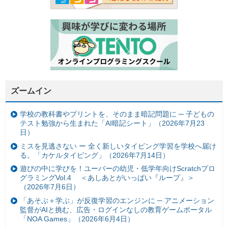
ズームイン
学校の教科書やプリントを、そのまま暗記問題に ─ 子どもの
テスト勉強から生まれた「AI暗記シート」（2026年7月23
日）
ミスを見逃さない ー 全く新しいタイピング学習を学校へ届け
る。「カケルタイピング」（2026年7月14日）
遊びの中に学びを！ユーバーの幼児・低学年向けScratchプロ
グラミングVol.4 ＜あしあとがいっぱい『ループ』＞
（2026年7月6日）
「あそぶ＋学ぶ」が反復学習のエンジンに ─ アニメーション
監督がAIと挑む、広告・ログインなしの教育ゲームポータル
「NOA Games」（2026年6月4日）