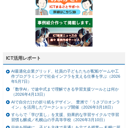
ICT活用レポート
AI最適化企業グリッド、社員の子どもたちが配船ゲームや工
作プログラミングで社会インフラを支える仕事を学ぶ（2026
年5月7日）
「数学AI」で途中式まで理解できる学習支援ツールとは何か
（2026年4月13日）
AIで自分だけの折り紙をデザイン、 豊洲で「うさプロオンラ
イン」を活用したワークショップ開催（2026年3月18日）
すららで「学び直し」を支援、効果的な学習サイクルで学習
習慣も醸成／札幌山の手高等学校（2026年3月10日）
目的を明確に、子ども主体で見通しを立てる授業— 札幌に届