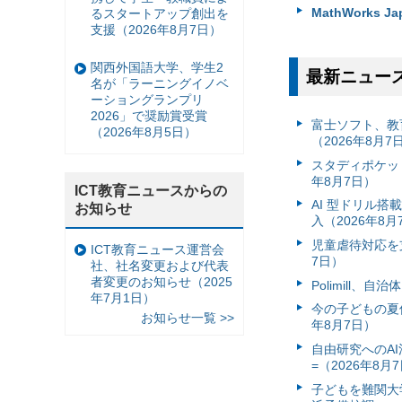
MathWorks 
るスタートアップ創出を
支援（2026年8月7日）
関西外国語大学、学生2
最新ニュー
名が「ラーニングイノベ
ーショングランプリ
2026」で奨励賞受賞
富⼠ソフト、教
（2026年8月5日）
（2026年8月7
スタディポケッ
年8月7日）
ICT教育ニュースからの
AI 型ドリル
お知らせ
入（2026年8月
児童虐待対応を支
ICT教育ニュース運営会
7日）
社、社名変更および代表
者変更のお知らせ（2025
Polimill、
年7月1日）
今の子どもの夏休
お知らせ一覧 >>
年8月7日）
自由研究へのA
=（2026年8月
子どもを難関大