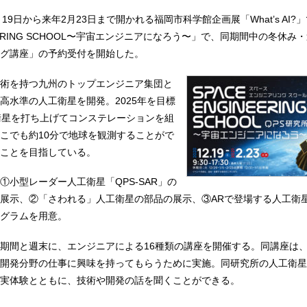
、19日から来年2月23日まで開かれる福岡市科学館企画展「What’s AI?
INEERING SCHOOL〜宇宙エンジニアになろう〜」で、同期間中の冬休
グ講座」の予約受付を開始した。
術を持つ九州のトップエンジニア集団と
高水準の人工衛星を開発。2025年を目標
R衛星を打ち上げてコンステレーションを組
こでも約10分で地球を観測することがで
ことを目指している。
①小型レーダー人工衛星「QPS-SAR」の
展示、②「さわれる」人工衛星の部品の展示、③ARで登場する人工衛
グラムを用意。
期間と週末に、エンジニアによる16種類の講座を開催する。同講座は
開発分野の仕事に興味を持ってもらうために実施。同研究所の人工衛星
実体験とともに、技術や開発の話を聞くことができる。