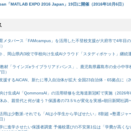
Japan「MATLAB EXPO 2016 Japan」19日に開催（2016年10月6日）
ス
育メタバース「FAMcampus」を活用した不登校支援が大府市で4年目
日）
ト、岡山県内3校で学校向け生成AIクラウド「スタディポケット」継続運用
搭載教材「ラインズeライブラリアドバンス」、鹿児島県霧島市の全小中学
7日）
援するAiCAN、新たに導入自治体が拡大 全国23自治体・65拠点に（20
自治体向け生成AI「QommonsAI」の活用研修を北海道新冠町で実施（2026年
み、親世代と何が違う？保護者の73.5％が変化を実感=朝日新聞社調べ=
I活用は少数派-それでも「AIは小学生から学ばせたい」8割超 =塾選ジャ
7日）
学に進学させたい保護者調査 予備校選びの不安第1位は「学費が高くな