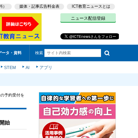
料）
媒体・記事広告料金表
ICT教育ニュースとは
ニュース配信登録
検索
データ・資料
STEM
AI
アプリ
」の予約受付を
開始