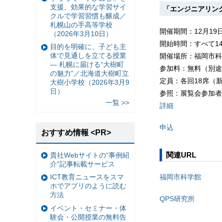
支援、効果的な学習サイ
「エンジニアリン
クルで学習習慣も醸成／
札幌山の手高等学校
開催期間：12月19日
（2026年3月10日）
開始時間：すべて14
目的を明確に、子ども主
体で見通しを立てる授業
開催場所：福岡市科
— 札幌に届ける“大樹町
参加料：無料（別途
の魅力”／北海道大樹町立
定員：各回18席（
大樹小学校（2026年3月9
日）
参照：展覧会参加者
一覧 >>
詳細
申込
おすすめ情報 <PR>
関連URL
貴社Webサイトの“事例紹
介”記事転載サービス
福岡市科学館
ICT教育ニュースをスマ
ホでアプリのように読む
方法
QPS研究所
イベント・セミナー・体
験会・公開授業の無料告