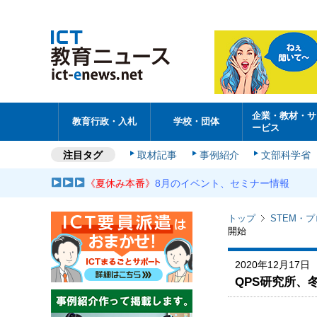
企業・教材・サ
教育行政・入札
学校・団体
ービス
注目タグ
取材記事
事例紹介
文部科学省
《夏休み本番》
8月のイベント、セミナー情報
トップ
STEM・
開始
2020年12月17日
QPS研究所、