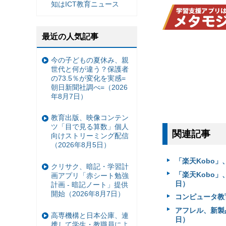
知はICT教育ニュース
最近の人気記事
今の子どもの夏休み、親
世代と何が違う？保護者
の73.5％が変化を実感=
朝日新聞社調べ=（2026
年8月7日）
教育出版、映像コンテン
ツ「目で見る算数」個人
関連記事
向けストリーミング配信
（2026年8月5日）
「楽天Kobo」
クリサク、暗記・学習計
「楽天Kobo」
画アプリ「赤シート勉強
日）
計画 - 暗記ノート」提供
開始（2026年8月7日）
コンピュータ教
アフレル、新製品
高専機構と日本公庫、連
日）
携して学生・教職員によ