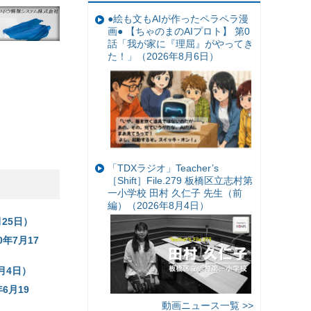
●絵も文もAIが作ったペラペラ漫
画● 【ちゃのまのAIプロト】 第0
話「我が家に『理屈』がやってき
た！」（2026年8月6日）
「TDXラジオ」Teacher’s
［Shift］File.279 板橋区立志村第
一小学校 田村 久仁子 先生（前
編）（2026年8月4日）
月25日）
年7月17
月4日）
6月19
動画ニュース一覧 >>