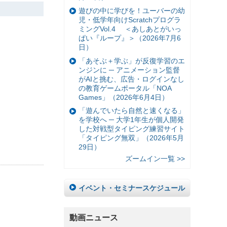
遊びの中に学びを！ユーバーの幼
児・低学年向けScratchプログラ
ミングVol.4 ＜あしあとがいっ
ぱい『ループ』＞（2026年7月6
日）
「あそぶ＋学ぶ」が反復学習のエ
ンジンに ─ アニメーション監督
がAIと挑む、広告・ログインなし
の教育ゲームポータル「NOA
Games」（2026年6月4日）
「遊んでいたら自然と速くなる」
を学校へ ─ 大学1年生が個人開発
した対戦型タイピング練習サイト
「タイピング無双」（2026年5月
29日）
ズームイン一覧 >>
イベント・セミナースケジュール
動画ニュース