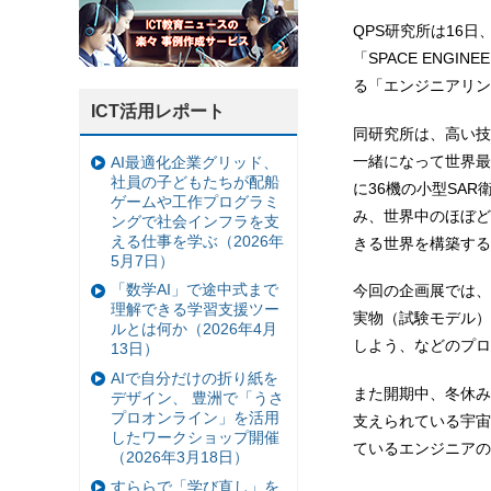
QPS研究所は16日
「SPACE ENG
る「エンジニアリン
ICT活用レポート
同研究所は、高い技
一緒になって世界最
AI最適化企業グリッド、
社員の子どもたちが配船
に36機の小型SA
ゲームや工作プログラミ
み、世界中のほぼど
ングで社会インフラを支
える仕事を学ぶ（2026年
きる世界を構築する
5月7日）
「数学AI」で途中式まで
今回の企画展では、
理解できる学習支援ツー
実物（試験モデル）
ルとは何か（2026年4月
しよう、などのプロ
13日）
AIで自分だけの折り紙を
また開期中、冬休み
デザイン、 豊洲で「うさ
プロオンライン」を活用
支えられている宇宙
したワークショップ開催
ているエンジニアの
（2026年3月18日）
すららで「学び直し」を