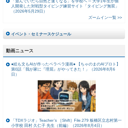
「遊んでいたら自然と速くなる」を学校へ ─ 大学1年生が個
人開発した対戦型タイピング練習サイト「タイピング無双」
（2026年5月29日）
ズームイン一覧 >>
イベント・セミナースケジュール
動画ニュース
●絵も文もAIが作ったペラペラ漫画● 【ちゃのまのAIプロト】
第0話「我が家に『理屈』がやってきた！」（2026年8月6
日）
「TDXラジオ」Teacher’s ［Shift］File.279 板橋区立志村第一
小学校 田村 久仁子 先生（前編）（2026年8月4日）