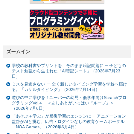
ズームイン
学校の教科書やプリントを、そのまま暗記問題に ─ 子どもの
テスト勉強から生まれた「AI暗記シート」（2026年7月23
日）
ミスを見逃さない ー 全く新しいタイピング学習を学校へ届け
る。「カケルタイピング」（2026年7月14日）
遊びの中に学びを！ユーバーの幼児・低学年向けScratchプロ
グラミングVol.4 ＜あしあとがいっぱい『ループ』＞
（2026年7月6日）
「あそぶ＋学ぶ」が反復学習のエンジンに ─ アニメーション
監督がAIと挑む、広告・ログインなしの教育ゲームポータル
「NOA Games」（2026年6月4日）