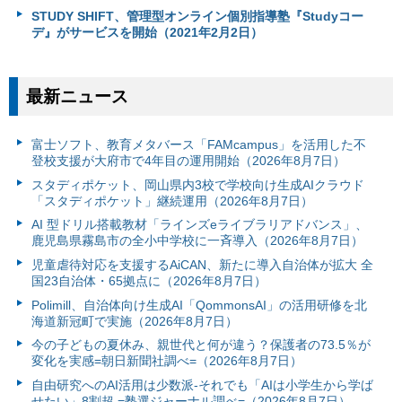
STUDY SHIFT、管理型オンライン個別指導塾『Studyコー
デ』がサービスを開始（2021年2月2日）
最新ニュース
富⼠ソフト、教育メタバース「FAMcampus」を活用した不
登校支援が大府市で4年目の運用開始（2026年8月7日）
スタディポケット、岡山県内3校で学校向け生成AIクラウド
「スタディポケット」継続運用（2026年8月7日）
AI 型ドリル搭載教材「ラインズeライブラリアドバンス」、
鹿児島県霧島市の全小中学校に一斉導入（2026年8月7日）
児童虐待対応を支援するAiCAN、新たに導入自治体が拡大 全
国23自治体・65拠点に（2026年8月7日）
Polimill、自治体向け生成AI「QommonsAI」の活用研修を北
海道新冠町で実施（2026年8月7日）
今の子どもの夏休み、親世代と何が違う？保護者の73.5％が
変化を実感=朝日新聞社調べ=（2026年8月7日）
自由研究へのAI活用は少数派-それでも「AIは小学生から学ば
せたい」8割超 =塾選ジャーナル調べ=（2026年8月7日）