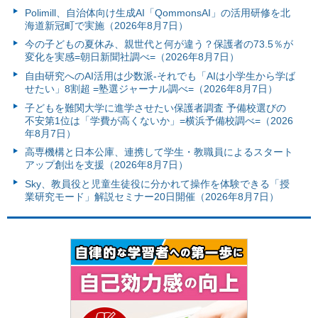
Polimill、自治体向け生成AI「QommonsAI」の活用研修を北
海道新冠町で実施（2026年8月7日）
今の子どもの夏休み、親世代と何が違う？保護者の73.5％が
変化を実感=朝日新聞社調べ=（2026年8月7日）
自由研究へのAI活用は少数派-それでも「AIは小学生から学ば
せたい」8割超 =塾選ジャーナル調べ=（2026年8月7日）
子どもを難関大学に進学させたい保護者調査 予備校選びの
不安第1位は「学費が高くないか」=横浜予備校調べ=（2026
年8月7日）
高専機構と日本公庫、連携して学生・教職員によるスタート
アップ創出を支援（2026年8月7日）
Sky、教員役と児童生徒役に分かれて操作を体験できる「授
業研究モード」解説セミナー20日開催（2026年8月7日）