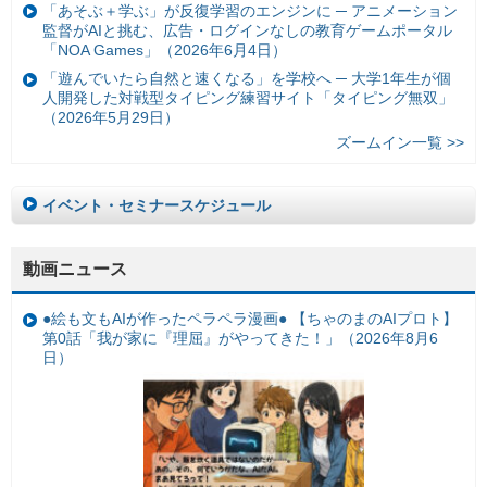
「あそぶ＋学ぶ」が反復学習のエンジンに ─ アニメーション
監督がAIと挑む、広告・ログインなしの教育ゲームポータル
「NOA Games」（2026年6月4日）
「遊んでいたら自然と速くなる」を学校へ ─ 大学1年生が個
人開発した対戦型タイピング練習サイト「タイピング無双」
（2026年5月29日）
ズームイン一覧 >>
イベント・セミナースケジュール
動画ニュース
●絵も文もAIが作ったペラペラ漫画● 【ちゃのまのAIプロト】
第0話「我が家に『理屈』がやってきた！」（2026年8月6
日）