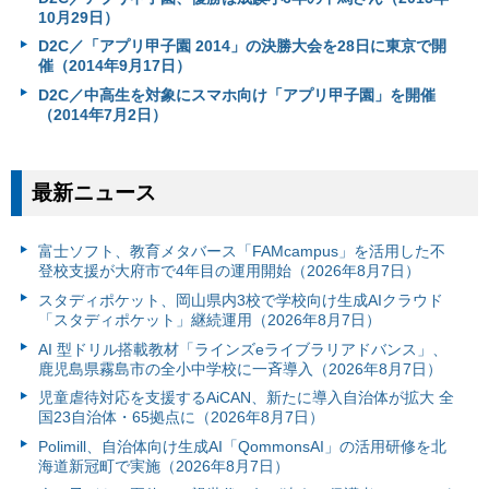
10月29日）
D2C／「アプリ甲子園 2014」の決勝大会を28日に東京で開
催（2014年9月17日）
D2C／中高生を対象にスマホ向け「アプリ甲子園」を開催
（2014年7月2日）
最新ニュース
富⼠ソフト、教育メタバース「FAMcampus」を活用した不
登校支援が大府市で4年目の運用開始（2026年8月7日）
スタディポケット、岡山県内3校で学校向け生成AIクラウド
「スタディポケット」継続運用（2026年8月7日）
AI 型ドリル搭載教材「ラインズeライブラリアドバンス」、
鹿児島県霧島市の全小中学校に一斉導入（2026年8月7日）
児童虐待対応を支援するAiCAN、新たに導入自治体が拡大 全
国23自治体・65拠点に（2026年8月7日）
Polimill、自治体向け生成AI「QommonsAI」の活用研修を北
海道新冠町で実施（2026年8月7日）