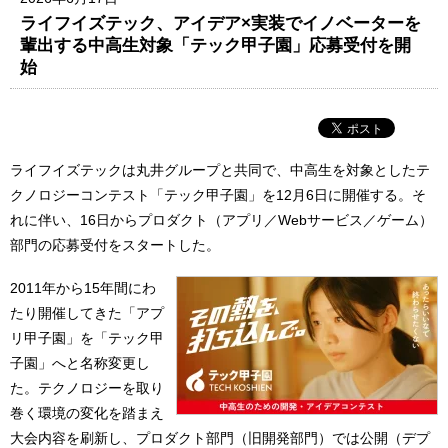
ライフイズテック、アイデア×実装でイノベーターを
輩出する中高生対象「テック甲子園」応募受付を開
始
ライフイズテックは丸井グループと共同で、中高生を対象としたテ
クノロジーコンテスト「テック甲子園」を12月6日に開催する。そ
れに伴い、16日からプロダクト（アプリ／Webサービス／ゲーム）
部門の応募受付をスタートした。
2011年から15年間にわ
たり開催してきた「アプ
リ甲子園」を「テック甲
子園」へと名称変更し
た。テクノロジーを取り
巻く環境の変化を踏まえ
大会内容を刷新し、プロダクト部門（旧開発部門）では公開（デプ