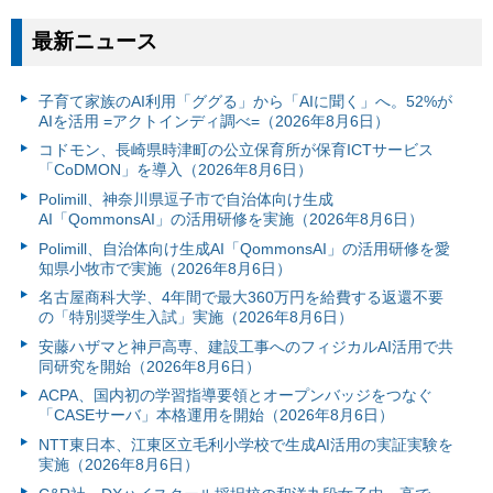
最新ニュース
子育て家族のAI利用「ググる」から「AIに聞く」へ。52%が
AIを活用 =アクトインディ調べ=（2026年8月6日）
コドモン、長崎県時津町の公立保育所が保育ICTサービス
「CoDMON」を導入（2026年8月6日）
Polimill、神奈川県逗子市で自治体向け生成
AI「QommonsAI」の活用研修を実施（2026年8月6日）
Polimill、自治体向け生成AI「QommonsAI」の活用研修を愛
知県小牧市で実施（2026年8月6日）
名古屋商科大学、4年間で最大360万円を給費する返還不要
の「特別奨学生入試」実施（2026年8月6日）
安藤ハザマと神戸高専、建設工事へのフィジカルAI活用で共
同研究を開始（2026年8月6日）
ACPA、国内初の学習指導要領とオープンバッジをつなぐ
「CASEサーバ」本格運用を開始（2026年8月6日）
NTT東日本、江東区立毛利小学校で生成AI活用の実証実験を
実施（2026年8月6日）