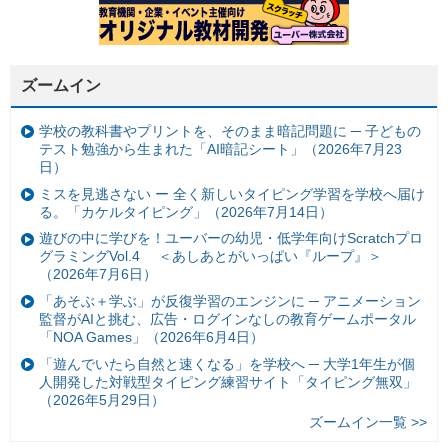
ズームイン
学校の教科書やプリントを、そのまま暗記問題に ─ 子どもの
テスト勉強から生まれた「AI暗記シート」（2026年7月23
日）
ミスを見逃さない ー 全く新しいタイピング学習を学校へ届け
る。「カケルタイピング」（2026年7月14日）
遊びの中に学びを！ユーバーの幼児・低学年向けScratchプロ
グラミングVol.4 ＜あしあとがいっぱい『ループ』＞
（2026年7月6日）
「あそぶ＋学ぶ」が反復学習のエンジンに ─ アニメーション
監督がAIと挑む、広告・ログインなしの教育ゲームポータル
「NOA Games」（2026年6月4日）
「遊んでいたら自然と速くなる」を学校へ ─ 大学1年生が個
人開発した対戦型タイピング練習サイト「タイピング無双」
（2026年5月29日）
ズームイン一覧 >>