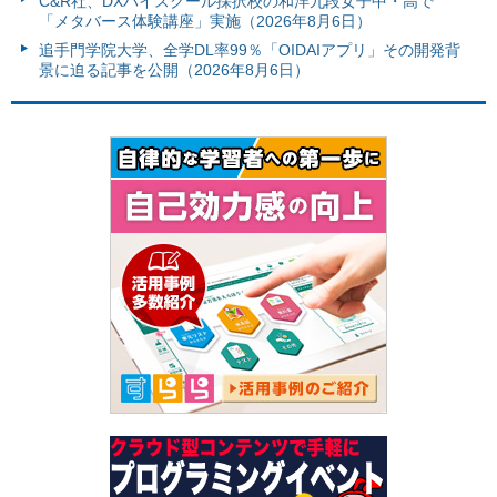
C&R社、DXハイスクール採択校の和洋九段女子中・高で
「メタバース体験講座」実施（2026年8月6日）
追手門学院大学、全学DL率99％「OIDAIアプリ」その開発背
景に迫る記事を公開（2026年8月6日）