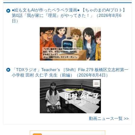
●絵も文もAIが作ったペラペラ漫画● 【ちゃのまのAIプロト】
第0話「我が家に『理屈』がやってきた！」（2026年8月6
日）
「TDXラジオ」Teacher’s ［Shift］File.279 板橋区立志村第一
小学校 田村 久仁子 先生（前編）（2026年8月4日）
動画ニュース一覧 >>