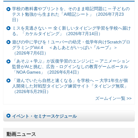
学校の教科書やプリントを、そのまま暗記問題に ─ 子どもの
テスト勉強から生まれた「AI暗記シート」（2026年7月23
日）
ミスを見逃さない ー 全く新しいタイピング学習を学校へ届け
る。「カケルタイピング」（2026年7月14日）
遊びの中に学びを！ユーバーの幼児・低学年向けScratchプロ
グラミングVol.4 ＜あしあとがいっぱい『ループ』＞
（2026年7月6日）
「あそぶ＋学ぶ」が反復学習のエンジンに ─ アニメーション
監督がAIと挑む、広告・ログインなしの教育ゲームポータル
「NOA Games」（2026年6月4日）
「遊んでいたら自然と速くなる」を学校へ ─ 大学1年生が個
人開発した対戦型タイピング練習サイト「タイピング無双」
（2026年5月29日）
ズームイン一覧 >>
イベント・セミナースケジュール
動画ニュース