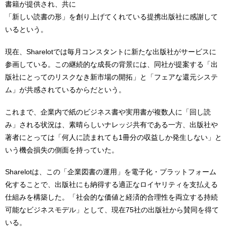
書籍が提供され、共に
「新しい読書の形」を創り上げてくれている提携出版社に感謝して
いるという。
現在、Sharelotでは毎月コンスタントに新たな出版社がサービスに
参画している。この継続的な成長の背景には、同社が提案する「出
版社にとってのリスクなき新市場の開拓」と「フェアな還元システ
ム」が共感されているからだという。
これまで、企業内で紙のビジネス書や実用書が複数人に「回し読
み」される状況は、素晴らしいナレッジ共有である一方、出版社や
著者にとっては「何人に読まれても1冊分の収益しか発生しない」と
いう機会損失の側面を持っていた。
Sharelotは、この「企業図書の運用」を電子化・プラットフォーム
化することで、出版社にも納得する適正なロイヤリティを支払える
仕組みを構築した。「社会的な価値と経済的合理性を両立する持続
可能なビジネスモデル」として、現在75社の出版社から賛同を得て
いる。