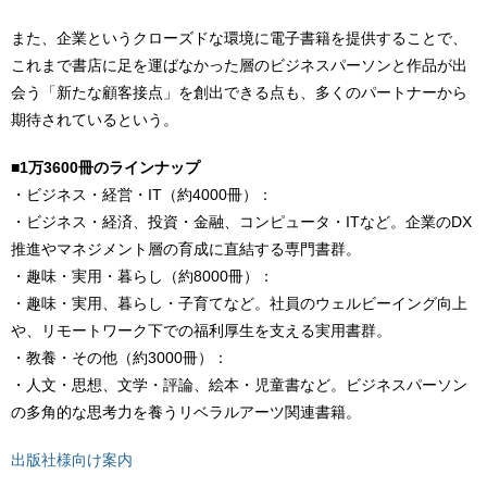
また、企業というクローズドな環境に電子書籍を提供することで、
これまで書店に足を運ばなかった層のビジネスパーソンと作品が出
会う「新たな顧客接点」を創出できる点も、多くのパートナーから
期待されているという。
■
1万3600冊のラインナップ
・ビジネス・経営・IT（約4000冊）：
・ビジネス・経済、投資・金融、コンピュータ・ITなど。企業のDX
推進やマネジメント層の育成に直結する専門書群。
・趣味・実用・暮らし（約8000冊）：
・趣味・実用、暮らし・子育てなど。社員のウェルビーイング向上
や、リモートワーク下での福利厚生を支える実用書群。
・教養・その他（約3000冊）：
・人文・思想、文学・評論、絵本・児童書など。ビジネスパーソン
の多角的な思考力を養うリベラルアーツ関連書籍。
出版社様向け案内