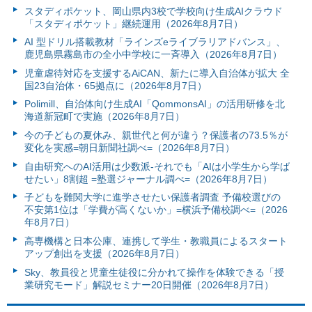
スタディポケット、岡山県内3校で学校向け生成AIクラウド
「スタディポケット」継続運用（2026年8月7日）
AI 型ドリル搭載教材「ラインズeライブラリアドバンス」、
鹿児島県霧島市の全小中学校に一斉導入（2026年8月7日）
児童虐待対応を支援するAiCAN、新たに導入自治体が拡大 全
国23自治体・65拠点に（2026年8月7日）
Polimill、自治体向け生成AI「QommonsAI」の活用研修を北
海道新冠町で実施（2026年8月7日）
今の子どもの夏休み、親世代と何が違う？保護者の73.5％が
変化を実感=朝日新聞社調べ=（2026年8月7日）
自由研究へのAI活用は少数派-それでも「AIは小学生から学ば
せたい」8割超 =塾選ジャーナル調べ=（2026年8月7日）
子どもを難関大学に進学させたい保護者調査 予備校選びの
不安第1位は「学費が高くないか」=横浜予備校調べ=（2026
年8月7日）
高専機構と日本公庫、連携して学生・教職員によるスタート
アップ創出を支援（2026年8月7日）
Sky、教員役と児童生徒役に分かれて操作を体験できる「授
業研究モード」解説セミナー20日開催（2026年8月7日）