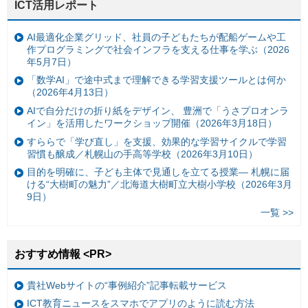
ICT活用レポート
AI最適化企業グリッド、社員の子どもたちが配船ゲームや工
作プログラミングで社会インフラを支える仕事を学ぶ（2026
年5月7日）
「数学AI」で途中式まで理解できる学習支援ツールとは何か
（2026年4月13日）
AIで自分だけの折り紙をデザイン、 豊洲で「うさプロオンラ
イン」を活用したワークショップ開催（2026年3月18日）
すららで「学び直し」を支援、効果的な学習サイクルで学習
習慣も醸成／札幌山の手高等学校（2026年3月10日）
目的を明確に、子ども主体で見通しを立てる授業— 札幌に届
ける“大樹町の魅力”／北海道大樹町立大樹小学校（2026年3月
9日）
一覧 >>
おすすめ情報 <PR>
貴社Webサイトの“事例紹介”記事転載サービス
ICT教育ニュースをスマホでアプリのように読む方法