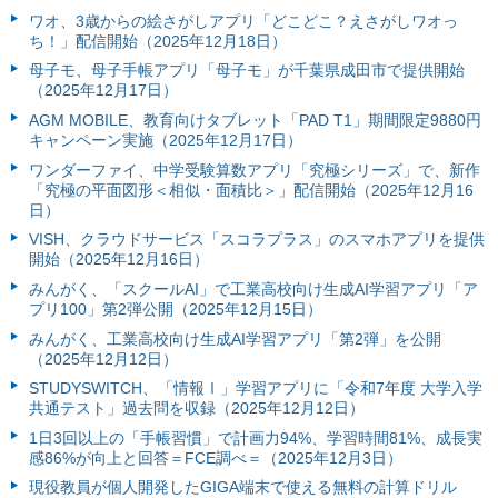
ワオ、3歳からの絵さがしアプリ「どこどこ？えさがしワオっ
ち！」配信開始（2025年12月18日）
母子モ、母子手帳アプリ「母子モ」が千葉県成田市で提供開始
（2025年12月17日）
AGM MOBILE、教育向けタブレット「PAD T1」期間限定9880円
キャンペーン実施（2025年12月17日）
ワンダーファイ、中学受験算数アプリ「究極シリーズ」で、新作
「究極の平面図形＜相似・面積比＞」配信開始（2025年12月16
日）
VISH、クラウドサービス「スコラプラス」のスマホアプリを提供
開始（2025年12月16日）
みんがく、「スクールAI」で工業高校向け生成AI学習アプリ「ア
プリ100」第2弾公開（2025年12月15日）
みんがく、工業高校向け生成AI学習アプリ「第2弾」を公開
（2025年12月12日）
STUDYSWITCH、「情報Ⅰ」学習アプリに「令和7年度 大学入学
共通テスト」過去問を収録（2025年12月12日）
1日3回以上の「手帳習慣」で計画力94%、学習時間81%、成長実
感86%が向上と回答＝FCE調べ＝（2025年12月3日）
現役教員が個人開発したGIGA端末で使える無料の計算ドリル