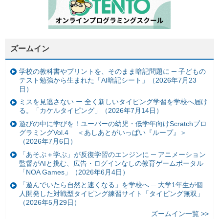
ズームイン
学校の教科書やプリントを、そのまま暗記問題に ─ 子どもの
テスト勉強から生まれた「AI暗記シート」（2026年7月23
日）
ミスを見逃さない ー 全く新しいタイピング学習を学校へ届け
る。「カケルタイピング」（2026年7月14日）
遊びの中に学びを！ユーバーの幼児・低学年向けScratchプロ
グラミングVol.4 ＜あしあとがいっぱい『ループ』＞
（2026年7月6日）
「あそぶ＋学ぶ」が反復学習のエンジンに ─ アニメーション
監督がAIと挑む、広告・ログインなしの教育ゲームポータル
「NOA Games」（2026年6月4日）
「遊んでいたら自然と速くなる」を学校へ ─ 大学1年生が個
人開発した対戦型タイピング練習サイト「タイピング無双」
（2026年5月29日）
ズームイン一覧 >>