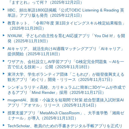
『ますとれ』って何？（2025年12月2日）
IIBC、頻出単語1800語掲載『公式TOEIC Listening & Reading 英
単語』アプリ版も発売（2025年12月1日）
教育ネット、「令和7年度 第1回タイピングスキル検定結果報告」
（2025年11月28日）
NYAUW、子どもの自主性を育むAI応援アプリ「You Did It!」を開
発（2025年11月19日）
AIキャリア、 就活生向けAI適職マッチングアプリ「AIキャリア」
提供開始（2025年11月18日）
ワザアカ、会社設立しAI学習アプリ「G検定完全問題集 ～AIを一
言で伝える技術～」 公開（2025年11月18日）
東洋大学、学生ボランティア団体「こもれび」が能登復興支える
観光アプリ「めぐり」開発・リリース（2025年11月17日）
シンギュラリティ高校、カリキュラムに簡単に3Dゲームが作成で
きるアプリ「Mind Render」採用（2025年11月17日）
mugendAI、面接・小論文を短期間で対策 総合型選抜入試対策AI
アプリ「アオマル」リリース（2025年11月14日）
授業支援アプリ「MetaMoJi ClassRoom」、大手進学塾「湘南ゼ
ミナール」が導入（2025年11月13日）
TechScholar、教員のための手書きデジタル手帳アプリを正式リ