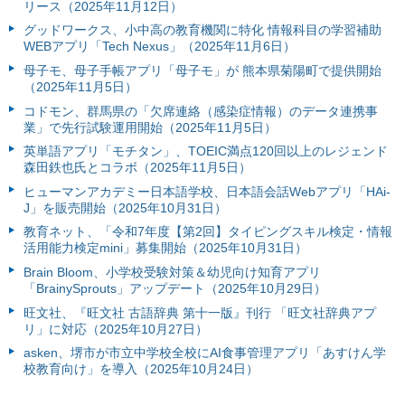
リース（2025年11月12日）
グッドワークス、小中高の教育機関に特化 情報科目の学習補助
WEBアプリ「Tech Nexus」（2025年11月6日）
母子モ、母子手帳アプリ「母子モ」が 熊本県菊陽町で提供開始
（2025年11月5日）
コドモン、群馬県の「欠席連絡（感染症情報）のデータ連携事
業」で先行試験運用開始（2025年11月5日）
英単語アプリ「モチタン」、TOEIC満点120回以上のレジェンド
森田鉄也氏とコラボ（2025年11月5日）
ヒューマンアカデミー日本語学校、日本語会話Webアプリ「HAi-
J」を販売開始（2025年10月31日）
教育ネット、「令和7年度【第2回】タイピングスキル検定・情報
活用能力検定mini」募集開始（2025年10月31日）
Brain Bloom、小学校受験対策＆幼児向け知育アプリ
「BrainySprouts」アップデート（2025年10月29日）
旺文社、『旺文社 古語辞典 第十一版』刊行 「旺文社辞典アプ
リ」に対応（2025年10月27日）
asken、堺市が市立中学校全校にAI食事管理アプリ「あすけん学
校教育向け」を導入（2025年10月24日）