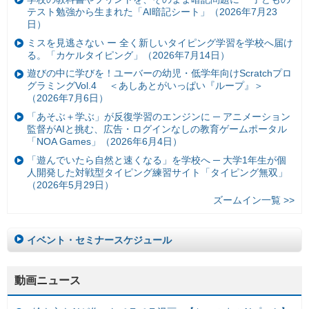
テスト勉強から生まれた「AI暗記シート」（2026年7月23
日）
ミスを見逃さない ー 全く新しいタイピング学習を学校へ届け
る。「カケルタイピング」（2026年7月14日）
遊びの中に学びを！ユーバーの幼児・低学年向けScratchプロ
グラミングVol.4 ＜あしあとがいっぱい『ループ』＞
（2026年7月6日）
「あそぶ＋学ぶ」が反復学習のエンジンに ─ アニメーション
監督がAIと挑む、広告・ログインなしの教育ゲームポータル
「NOA Games」（2026年6月4日）
「遊んでいたら自然と速くなる」を学校へ ─ 大学1年生が個
人開発した対戦型タイピング練習サイト「タイピング無双」
（2026年5月29日）
ズームイン一覧 >>
イベント・セミナースケジュール
動画ニュース