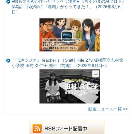
●絵も文もAIが作ったペラペラ漫画● 【ちゃのまのAIプロト】
第0話「我が家に『理屈』がやってきた！」（2026年8月6
日）
「TDXラジオ」Teacher’s ［Shift］File.279 板橋区立志村第一
小学校 田村 久仁子 先生（前編）（2026年8月4日）
動画ニュース一覧 >>