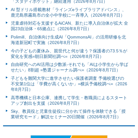
「スタディポケット」継続運用（2026年8月7日）
AI 型ドリル搭載教材「ラインズeライブラリアドバンス」、
鹿児島県霧島市の全小中学校に一斉導入（2026年8月7日）
児童虐待対応を支援するAiCAN、新たに導入自治体が拡大 全
国23自治体・65拠点に（2026年8月7日）
Polimill、自治体向け生成AI「QommonsAI」の活用研修を北
海道新冠町で実施（2026年8月7日）
今の子どもの夏休み、親世代と何が違う？保護者の73.5％が
変化を実感=朝日新聞社調べ=（2026年8月7日）
自由研究へのAI活用は少数派-それでも「AIは小学生から学ば
せたい」8割超 =塾選ジャーナル調べ=（2026年8月7日）
子どもを難関大学に進学させたい保護者調査 予備校選びの
不安第1位は「学費が高くないか」=横浜予備校調べ=（2026
年8月7日）
高専機構と日本公庫、連携して学生・教職員によるスタート
アップ創出を支援（2026年8月7日）
Sky、教員役と児童生徒役に分かれて操作を体験できる「授
業研究モード」解説セミナー20日開催（2026年8月7日）