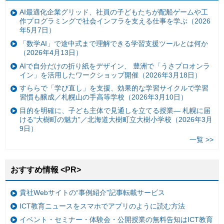
AI最適化企業グリッド、社員の子どもたちが配船ゲームや工
作プログラミングで社会インフラを支える仕事を学ぶ（2026
年5月7日）
「数学AI」で途中式まで理解できる学習支援ツールとは何か
（2026年4月13日）
AIで自分だけの折り紙をデザイン、 豊洲で「うさプロオンラ
イン」を活用したワークショップ開催（2026年3月18日）
すららで「学び直し」を支援、効果的な学習サイクルで学習
習慣も醸成／札幌山の手高等学校（2026年3月10日）
目的を明確に、子ども主体で見通しを立てる授業— 札幌に届
ける“大樹町の魅力”／北海道大樹町立大樹小学校（2026年3月
9日）
一覧 >>
おすすめ情報 <PR>
貴社Webサイトの“事例紹介”記事転載サービス
ICT教育ニュースをスマホでアプリのように読む方法
イベント・セミナー・体験会・公開授業の無料告知はICT教育