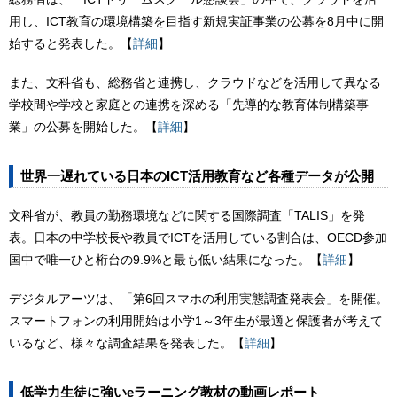
用し、ICT教育の環境構築を目指す新規実証事業の公募を8月中に開
始すると発表した。【
詳細
】
また、文科省も、総務省と連携し、クラウドなどを活用して異なる
学校間や学校と家庭との連携を深める「先導的な教育体制構築事
業」の公募を開始した。【
詳細
】
世界一遅れている日本のICT活用教育など各種データが公開
文科省が、教員の勤務環境などに関する国際調査「TALIS」を発
表。日本の中学校長や教員でICTを活用している割合は、OECD参加
国中で唯一ひと桁台の9.9%と最も低い結果になった。【
詳細
】
デジタルアーツは、「第6回スマホの利用実態調査発表会」を開催。
スマートフォンの利用開始は小学1～3年生が最適と保護者が考えて
いるなど、様々な調査結果を発表した。【
詳細
】
低学力生徒に強いeラーニング教材の動画レポート